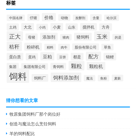
标签
价格
仔猪
动物
含量
中国名牌
发酵剂
哈尔滨
大北
小麦
搅拌机
土鸡
山东
方舟
小鸡
正大
玉米
添加剂
猪饲料
母猪
猪肉
的是
秸秆
粉碎机
股份有限公司
精料
肉牛
草鱼
配方
豆粕
蛋白质
都是
锦鲤
蛋鸡
豆饼
颗粒
颗粒机
集团
青饲料
集团有限公司
饲料
饲料添加剂
饲料厂
麦麸
魔法
鱼粉
猜你想看的文章
牧原集团饲料厂那个岗位好
创造与魔法怎么烹饪饲料
羊的饲料配比