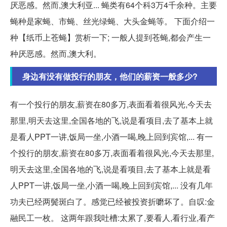
厌恶感。然而,澳大利亚... 蝇类有64个科3万4千余种。主要
蝇种是家蝇、市蝇、丝光绿蝇、大头金蝇等。 下面介绍一
种【纸币上苍蝇】赏析一下; 一般人提到苍蝇,都会产生一
种厌恶感。然而,澳大利。
身边有没有做投行的朋友，他们的薪资一般多少?
有一个投行的朋友,薪资在80多万,表面看着很风光,今天去
那里,明天去这里,全国各地的飞,说是看项目,去了基本上就
是看人PPT一讲,饭局一坐,小酒一喝,晚上回到宾馆,... 有一
个投行的朋友,薪资在80多万,表面看着很风光,今天去那里,
明天去这里,全国各地的飞,说是看项目,去了基本上就是看
人PPT一讲,饭局一坐,小酒一喝,晚上回到宾馆,... 没有几年
功夫已经两鬓斑白了。感觉已经被投资折嚰坏了。自叹:金
融民工一枚。 这两年跟我吐槽:太累了,要看人,看行业,看产