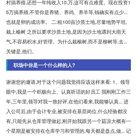
村搞养殖,还想一年纯收入10.万,这可有点难度。现在投资1
5万搞养殖,不管你是养猪、养鸡、养羊等,钱确实有点少...
也就是卵的成活率。 二:租100亩沙质土地,尽量地势平坦,
栽上榆树 之所以要求沙质土地,是因为沙土地遇到大雨天
气,不容易积水,好管理。为什么栽榆树,而不是柳树等,去...
关键是,他们。
职场中你是一个什么样的人?
谢谢您的邀请,对于这个问题我觉得应该这样来看: 1、领导
眼中,我是一个积极向上、认真听话的好员工 我刚刚工作三
年,三年里,领导对我一致好评,在他们看来,我能够认真... 进
入公司后,由于会计专业,被安排在基层岗位,什么经验都没
有,只能先从仓库管理做起,刚开始我跟另一个菇凉大概有一
个星期是被安排在仓库学习和管理的,每天都是盘点,做... 记