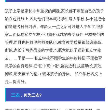
孩子上学是家长非常重视的问题,家长都不希望自己的孩子
输在起跑线上,因此他们很早就将学生送去学校,从小就把他
们送进各种补习班。年龄大一点之后可以进入中学了,很多
家... 而优质私立学校不但拥有优越的办学条件,严格规范的
管理,而且也拥雄厚的师资队伍,教育教学质量都普遍较高。
所以,家长宁可掏昂贵的学费,也愿意把孩子送到私立学校
去。 ... 于是—— 私立学校不顾学生的年龄特征,不顾教育
教学的自身规律,把“初中高中化”,急功近利,拔苗助长,寅吃
卯粮,透支孩子的精力,破坏孩子的身体。 私立学校名义上
是... 提高升。
三农
，何为三农?