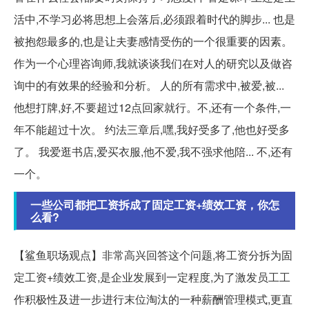
活中,不学习必将思想上会落后,必须跟着时代的脚步... 也是
被抱怨最多的,也是让夫妻感情受伤的一个很重要的因素。
作为一个心理咨询师,我就谈谈我们在对人的研究以及做咨
询中的有效果的经验和分析。 人的所有需求中,被爱,被...
他想打牌,好,不要超过12点回家就行。不,还有一个条件,一
年不能超过十次。 约法三章后,嘿,我好受多了,他也好受多
了。 我爱逛书店,爱买衣服,他不爱,我不强求他陪... 不,还有
一个。
一些公司都把工资拆成了固定工资+绩效工资，你怎
么看?
【鲨鱼职场观点】非常高兴回答这个问题,将工资分拆为固
定工资+绩效工资,是企业发展到一定程度,为了激发员工工
作积极性及进一步进行末位淘汰的一种薪酬管理模式,更直