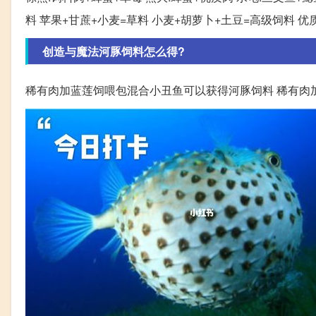
料 苹果+甘蔗+小麦=草料 小麦+胡萝卜+土豆=高级饲料 优
创造与魔法河豚饲料怎么得?
稀有肉加蓝莲饲喂包混合小丑鱼可以获得河豚饲料 稀有肉