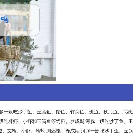
河豚一般吃沙丁鱼、玉筋鱼、鲐鱼、竹荚鱼、斑鱼、秋刀鱼、六线
豚一般吃糠虾、小虾和玉筋鱼等饲料。养成期:河豚一般吃沙丁鱼、
文蛤、小虾、蛤蜊,则还能... 养成期:河豚一般吃沙丁鱼、玉