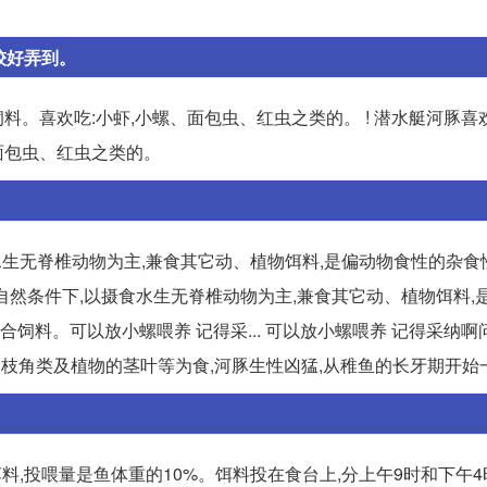
较好弄到。
饲料。喜欢吃:小虾,小螺、面包虫、红虫之类的。 ! 潜水艇河豚
、面包虫、红虫之类的。
水生无脊椎动物为主,兼食其它动、植物饵料,是偏动物食性的杂食
鱼在自然条件下,以摄食水生无脊椎动物为主,兼食其它动、植物饵料,
饲料。可以放小螺喂养 记得采... 可以放小螺喂养 记得采纳啊
、枝角类及植物的茎叶等为食,河豚生性凶猛,从稚鱼的长牙期开始
饵料,投喂量是鱼体重的10%。饵料投在食台上,分上午9时和下午