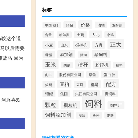
标签
价格
仔猪
动物
中国名牌
发酵剂
大北
土鸡
含量
小鸡
哈尔滨
马鞍这个道
正大
小麦
搅拌机
山东
方舟
蓝马以后需要
添加剂
猪饲料
母猪
猪肉
抓蓝马,因为
玉米
秸秆
粉碎机
精料
的是
蛋白质
股份有限公司
肉牛
草鱼
配方
豆粕
都是
蛋鸡
豆饼
锦鲤
集团
青饲料
集团有限公司
 河豚喜欢
饲料
颗粒
颗粒机
饲料厂
饲料添加剂
麦麸
魔法
鱼粉
猜你想看的文章