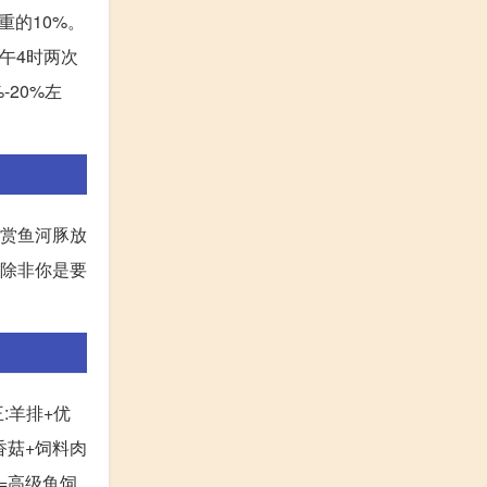
重的10%。
下午4时两次
20%左
观赏鱼河豚放
说除非你是要
:羊排+优
瘦香菇+饲料肉
鱼=高级鱼饲