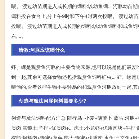
喂。 渡过幼苗期进入成长期的饲料:以幼鱼饲... 河豚幼苗
饵料投在食台上,分上午9时和下午4时两次投喂。 渡过幼苗期
投喂。 渡过幼苗期进入成长期的饲料:以幼鱼饲料和成鱼饲料
右,...。
请教:河豚应该喂什么
虾、螺是观赏鱼河豚的主要食物来源,也可以说是他们最爱
到一起,其余可选择食物还包括观赏鱼饲料红虫... 虾、螺
喂他的,否者这些生物不要轻易的和观赏鱼河豚放到一起,
创造与魔法河豚饲料需要多少?
创造与魔法饲料配方汇总 陆行鸟=小麦+胡萝卜 蓝马:河豚+小麦
质肉 雪狼王:羊排+优质肉+... 虎王:小龙虾+优质肉块+牛
棕熊:饲料肉+蜂蜜+草莓 熊大:蜂蜜+优质肉 水龟:三文鱼+鲶