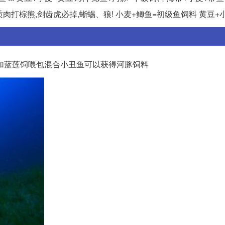
质肉打棕熊,剑齿虎必掉,蜥蜴、狼! 小麦+鲫鱼=初级鱼饲料 黄豆+
加蓝莲饲喂包混合小丑鱼可以获得河豚饲料