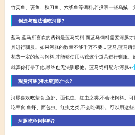
竹荚鱼、斑鱼、秋刀鱼、六线鱼等饲料,若投喂一些乌贼、
创造与魔法谁吃河豚?
蓝马,蓝马所喜欢的诱饵是蓝马饲料,而蓝马饲料需要河豚才
具进行驯服。如果河豚的数量不够千万不要... 蓝马,蓝马
花费一定的蓝马饲料,才能够使用马鞍这个道具进行驯服。如
就算你打晕了他,最终也无法驯服他。蓝马饲料配方:河豚+
观赏河豚[潜水艇]吃什么?
河豚喜欢吃荤食,鱼虾、面包虫、红虫之类,不会吃饲料。可
吃荤食,鱼虾、面包虫、红虫之类,不会吃饲料。可以用这
河豚吃龟饲料吗?