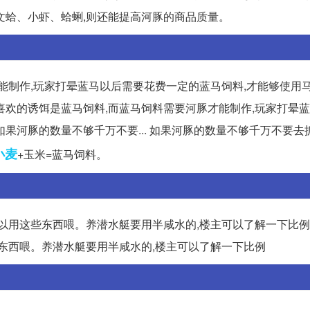
文蛤、小虾、蛤蜊,则还能提高河豚的商品质量。
能制作,玩家打晕蓝马以后需要花费一定的蓝马饲料,才能够使用
所喜欢的诱饵是蓝马饲料,而蓝马饲料需要河豚才能制作,玩家打晕
果河豚的数量不够千万不要... 如果河豚的数量不够千万不要去
小麦
+玉米=蓝马饲料。
以用这些东西喂。养潜水艇要用半咸水的,楼主可以了解一下比例
些东西喂。养潜水艇要用半咸水的,楼主可以了解一下比例