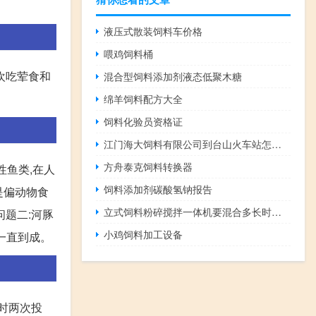
液压式散装饲料车价格
喂鸡饲料桶
喜欢吃荤食和
混合型饲料添加剂液态低聚木糖
绵羊饲料配方大全
饲料化验员资格证
江门海大饲料有限公司到台山火车站怎么坐车
方舟泰克饲料转换器
性鱼类,在人
饲料添加剂碳酸氢钠报告
是偏动物食
立式饲料粉碎搅拌一体机要混合多长时间才均匀
问题二:河豚
小鸡饲料加工设备
一直到成。
4时两次投