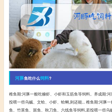
河豚
饲料
鱼吃什么
?
稚鱼期:河豚一般吃糠虾、小虾和玉筋鱼等饲料。养成期:
投喂一些乌贼、文蛤、小虾、蛤蜊,则还能... 稚鱼期:河
鱼、竹荚鱼、斑鱼、秋刀鱼、六线鱼等饲料,若投喂一些乌贼、