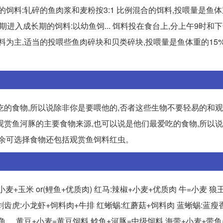
期的饲料:轧碎的鱼肉浆和麦粉按3:1 比例混合的饵料,投喂量是鱼体
进入成长期的饲料:以幼鱼饲... 饵料投在食台上,分上午9时和
为主,适当的投喂些鱼肉碎块和贝类碎块,投喂量是鱼体重的15%-
吃的食物,所以说除非你是要喂他的,否者这些生物不要轻易的和
是观赏鱼河豚的主要食物来源,也可以说是他们最爱吃的食物,所以
其余可选择食物还包括观赏鱼饲料红虫。
+玉米 or(鲤鱼+优质肉) 红马:辣椒+小麦+优质肉 牛=小麦 狼王
排 剑齿虎:小龙虾+饲料肉+牛排 红蜥蜴:红蘑菇+饲料肉 蓝蜥蜴:蓝
鱼 ... 黄豆+小麦=黄豆饲料 鲶鱼+河豚=中级饲料 海带+小麦+带