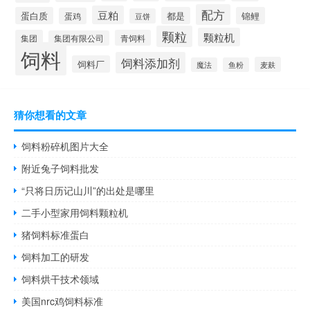
配方
豆粕
蛋白质
都是
锦鲤
蛋鸡
豆饼
颗粒
颗粒机
集团
青饲料
集团有限公司
饲料
饲料添加剂
饲料厂
麦麸
魔法
鱼粉
猜你想看的文章
饲料粉碎机图片大全
附近兔子饲料批发
“只将日历记山川”的出处是哪里
二手小型家用饲料颗粒机
猪饲料标准蛋白
饲料加工的研发
饲料烘干技术领域
美国nrc鸡饲料标准