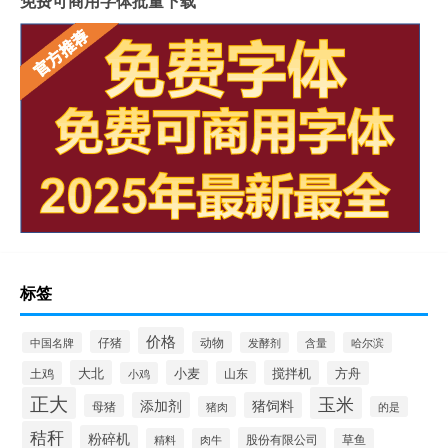
免费可商用字体批量下载
标签
价格
仔猪
动物
含量
中国名牌
发酵剂
哈尔滨
大北
小麦
搅拌机
土鸡
山东
方舟
小鸡
正大
玉米
添加剂
猪饲料
母猪
猪肉
的是
秸秆
粉碎机
股份有限公司
精料
肉牛
草鱼