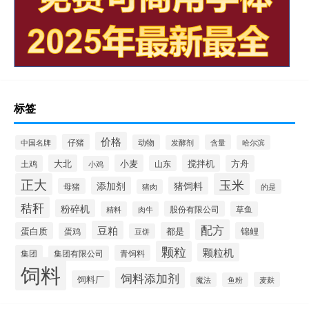
标签
价格
仔猪
动物
含量
中国名牌
发酵剂
哈尔滨
大北
小麦
搅拌机
土鸡
山东
方舟
小鸡
正大
玉米
添加剂
猪饲料
母猪
猪肉
的是
秸秆
粉碎机
股份有限公司
精料
肉牛
草鱼
配方
豆粕
蛋白质
都是
锦鲤
蛋鸡
豆饼
颗粒
颗粒机
集团
青饲料
集团有限公司
饲料
饲料添加剂
饲料厂
麦麸
魔法
鱼粉