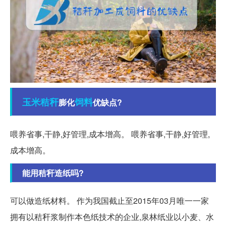
玉米
秸秆
饲料
膨化
优缺点?
喂养省事,干静,好管理,成本增高。 喂养省事,干静,好管理,
成本增高。
能用秸秆造纸吗?
可以做造纸材料。 作为我国截止至2015年03月唯一一家
拥有以秸秆浆制作本色纸技术的企业,泉林纸业以小麦、水