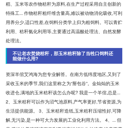
稻、玉米等农作物秸秆为原料,在生产过程采用自主创新的
特殊工... 作物秸秆粗纤维含量高,难以被动物消化吸收,可利
用养分少,适口性差,在饲料分类学上归为粗饲料。可以青贮
利用、秸秆氨化利用等,主要通过高温酸处理法、自然发酵
处理法。
不让老农焚烧秸秆，那玉米秸秆除了当牲口饲料还
能做什么用?
资深羊倌艾鸿海为您专业解答。在南方低纬度地区,又到了
采收玉米的季节,我们这里称之为“掰包谷”。金灿灿的玉米
收进仓,满地的玉米秸秆该怎么办呢? 我是一个羊倌,总是...
2、玉米秸秆可以作为沼气池原料,产气率更好,节省资源,为
生活提供能源。 3、玉米秸秆造纸,玉米秸秆压缩性好,可降
解,无污染,是一种可大力发展的工业化利用方法。 4、... 但