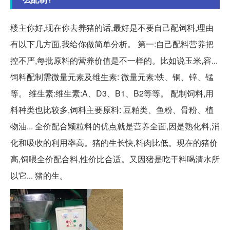
楼主你好,现在你去养猪的话,最好是不要自己配饲料,理由
有以下几方面,我给你做简单分析。 第一:自己配料营养把
控不严,每批原料的营养价值是不一样的。比如说玉米,容...
饲料配制需微量元素及维生素: 微量元素:铁、铜、锌、锰
等。 维生素:维生素:A、D3、B1、B2等等。 配制饲料,用
料种类也比较多,饲料主要原料: 豆粕类、鱼粉、骨粉、植
物油... 全价配合颗粒料的优点就是营养全面,因是熟化料,消
化和吸收的利用率高。猪的生长快,料肉比低。现在的猪价
高,饲喂全价配合料,性价比合适。又因猪是吃干料喝清水所
以它... 猪的生。