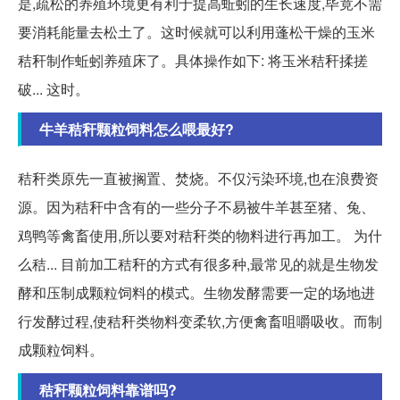
是,疏松的养殖环境更有利于提高蚯蚓的生长速度,毕竟不需
要消耗能量去松土了。这时候就可以利用蓬松干燥的玉米
秸秆制作蚯蚓养殖床了。具体操作如下: 将玉米秸秆揉搓
破... 这时。
牛羊秸秆颗粒饲料怎么喂最好?
秸秆类原先一直被搁置、焚烧。不仅污染环境,也在浪费资
源。因为秸秆中含有的一些分子不易被牛羊甚至猪、兔、
鸡鸭等禽畜使用,所以要对秸秆类的物料进行再加工。 为什
么秸... 目前加工秸秆的方式有很多种,最常见的就是生物发
酵和压制成颗粒饲料的模式。生物发酵需要一定的场地进
行发酵过程,使秸秆类物料变柔软,方便禽畜咀嚼吸收。而制
成颗粒饲料。
秸秆颗粒饲料靠谱吗?