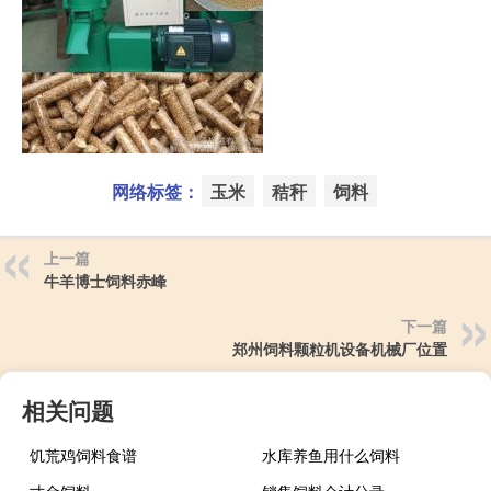
网络标签：
玉米
秸秆
饲料
上一篇
牛羊博士饲料赤峰
下一篇
郑州饲料颗粒机设备机械厂位置
相关问题
饥荒鸡饲料食谱
水库养鱼用什么饲料