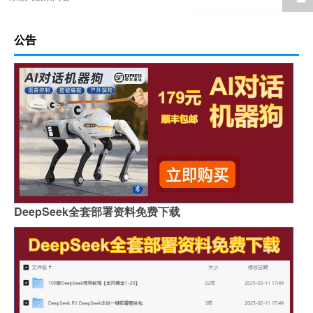
公告
DeepSeek全套部署资料免费下载