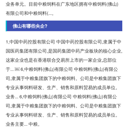
业务单元。目前中粮饲料在广东地区拥有中粮饲料(佛山)
有限公司和中粮饲料(...。
佛山有哪些央企?
1,中国中药控股有限公司 中国中药控股有限公司,隶属于中
国医药集团有限公司,是国药集团中药产业板块的核心企业,
这家企业也是在香港联合交易所上市的一家企业,总部位
于... ￼ 6,中粮饲料(佛山)有限公司 中粮饲料(佛山)有限公
司,隶属于中粮集团旗下的中粮饲料。公司是中粮集团旗下
专业从事饲料研发、生产、销售和原料贸易的成员单位。
业务... 6,中粮饲料(佛山)有限公司 中粮饲料(佛山)有限公
司,隶属于中粮集团旗下的中粮饲料。公司是中粮集团旗下
专业从事饲料研发、生产、销售和原料贸易的成员单位。
业务主要... 中粮。