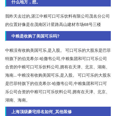
什么地方，想。
我昨天去过的,湛江中粮可口可乐饮料有限公司茂名分公司
的位置好像是在茂南区计星路高山建材市场68号三楼
中粮是收购了美国可乐吗?
中粮没有收购美国可乐,是入股。 可口可乐的大股东是巴菲
特旗下的伯克希尔-哈撒韦公司,中粮集团和可口可乐公司
合资的中粮可口可乐饮料公司,拥有在天津、北京、湖南、
海南... 中粮没有收购美国可乐,是入股。 可口可乐的大股东
是巴菲特旗下的伯克希尔-哈撒韦公司,中粮集团和可口可
乐公司合资的中粮可口可乐饮料公司,拥有在天津、北京、
湖南、海南。
上海顶级豪宅排名如何_其他装修