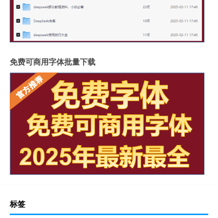
免费可商用字体批量下载
标签