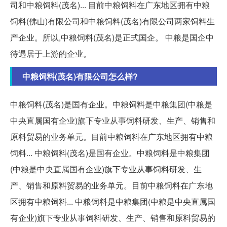
司和中粮饲料(茂名)... 目前中粮饲料在广东地区拥有中粮
饲料(佛山)有限公司和中粮饲料(茂名)有限公司两家饲料生
产企业。所以,中粮饲料(茂名)是正式国企。 中粮是国企中
待遇居于上游的企业。
中粮饲料(茂名)有限公司怎么样?
中粮饲料(茂名)是国有企业。中粮饲料是中粮集团(中粮是
中央直属国有企业)旗下专业从事饲料研发、生产、销售和
原料贸易的业务单元。目前中粮饲料在广东地区拥有中粮
饲料... 中粮饲料(茂名)是国有企业。中粮饲料是中粮集团
(中粮是中央直属国有企业)旗下专业从事饲料研发、生
产、销售和原料贸易的业务单元。目前中粮饲料在广东地
区拥有中粮饲料... 中粮饲料是中粮集团(中粮是中央直属国
有企业)旗下专业从事饲料研发、生产、销售和原料贸易的