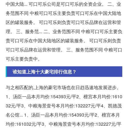
中国大陆... 可口可乐公司是可口可乐的全资企业。 二、业
务范围不同 中粮可口可乐主要负责可口可乐在中国大陆地
区的罐装服务。 可口可乐则负责可口可乐品牌在运营和管
理。 三、服务范... 二、业务范围不同 中粮可口可乐主要负
责可口可乐在中国大陆地区的罐装服务。 可口可乐则负责
可口可乐品牌在运营和管理。 三、服务范围不同 中粮可口
可乐主要负责中。
谁知道上海十大豪宅排行信息？
与之相匹配的,上海的豪宅市场也在日趋迅速地发展进步。
1、汤臣一品本月均价:154393元/平2、檀宫本月均价:1610
32元/平3、中粮海景壹号本月均价:132227元/平4、凯德茂
名公馆... 1、汤臣一品本月均价:154393元/平2、檀宫本月
均价:161032元/平3、中粮海景壹号本月均价:132227元/平