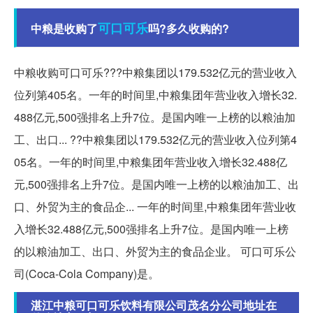
可口可乐
中粮是收购了
吗?多久收购的?
中粮收购可口可乐???中粮集团以179.532亿元的营业收入
位列第405名。一年的时间里,中粮集团年营业收入增长32.
488亿元,500强排名上升7位。是国内唯一上榜的以粮油加
工、出口... ??中粮集团以179.532亿元的营业收入位列第4
05名。一年的时间里,中粮集团年营业收入增长32.488亿
元,500强排名上升7位。是国内唯一上榜的以粮油加工、出
口、外贸为主的食品企... 一年的时间里,中粮集团年营业收
入增长32.488亿元,500强排名上升7位。是国内唯一上榜
的以粮油加工、出口、外贸为主的食品企业。 可口可乐公
司(Coca-Cola Company)是。
湛江中粮可口可乐饮料有限公司茂名分公司地址在