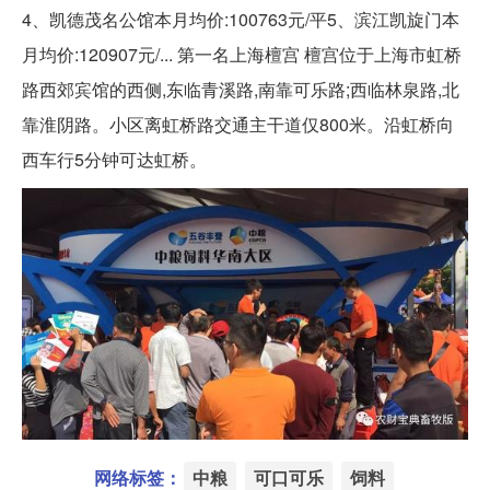
4、凯德茂名公馆本月均价:100763元/平5、滨江凯旋门本
月均价:120907元/... 第一名上海檀宫 檀宫位于上海市虹桥
路西郊宾馆的西侧,东临青溪路,南靠可乐路;西临林泉路,北
靠淮阴路。小区离虹桥路交通主干道仅800米。沿虹桥向
西车行5分钟可达虹桥。
网络标签：
中粮
可口可乐
饲料