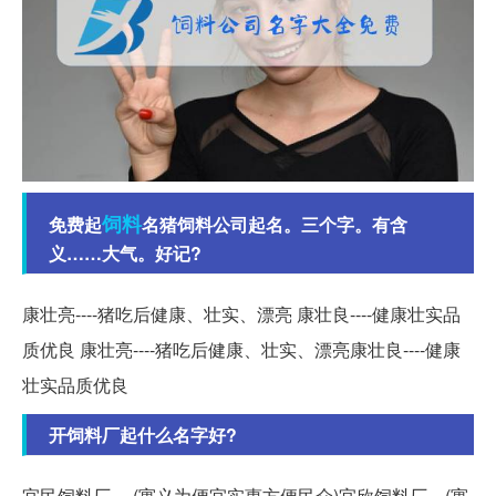
饲料
免费起
名猪饲料公司起名。三个字。有含
义……大气。好记?
康壮亮----猪吃后健康、壮实、漂亮 康壮良----健康壮实品
质优良 康壮亮----猪吃后健康、壮实、漂亮康壮良----健康
壮实品质优良
开饲料厂起什么名字好?
宜民饲料厂。 (寓义为便宜实惠方便民众)宜欣饲料厂。(寓