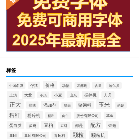
标签
价格
仔猪
动物
含量
中国名牌
发酵剂
哈尔滨
大北
小麦
搅拌机
土鸡
山东
方舟
小鸡
正大
玉米
添加剂
猪饲料
母猪
猪肉
的是
秸秆
粉碎机
股份有限公司
精料
肉牛
草鱼
配方
豆粕
蛋白质
都是
锦鲤
蛋鸡
豆饼
颗粒
颗粒机
集团
青饲料
集团有限公司