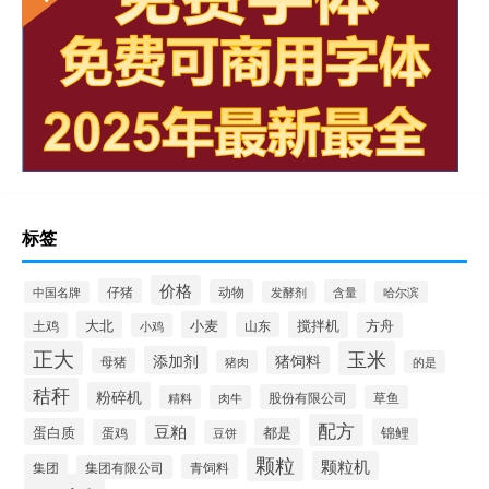
标签
价格
仔猪
动物
含量
中国名牌
发酵剂
哈尔滨
大北
小麦
搅拌机
土鸡
山东
方舟
小鸡
正大
玉米
添加剂
猪饲料
母猪
猪肉
的是
秸秆
粉碎机
股份有限公司
精料
肉牛
草鱼
配方
豆粕
蛋白质
都是
锦鲤
蛋鸡
豆饼
颗粒
颗粒机
集团
青饲料
集团有限公司