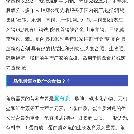
钢渣粉以及各种烧结返矿等,为钢厂环保减轻压力。多年来,
胜辉公... 多年来,胜辉公司先后服务于国内钢厂,包括:河钢
集团(石钢、承钢、宣钢、唐钢),河北中铁,宝钢集团(湛江、
韶钢),包钢,青山钢铁,鞍钢,首钢铁合金,山东莱钢、日钢,南
京钢铁、攀... 复合肥/颗粒饲料造粒粘结剂“华辉”牌复合肥
造粒粘合剂,具有好的粘结性和分散性,为复合肥、生物肥、
硫酸钾肥、磷肥的生产厂家的选择。适用于圆盘造粒或滚
筒造粒,该。
乌龟最喜欢吃什么食物？？
蛋白质
龟所需要的营养主要是
、脂肪、碳水化合物、无机
盐和维生素等五大营养元素。 1.蛋白质。蛋白质对龟的生
长发育最为重要。龟直接从饲料中摄取蛋 白质。一般认为,
饲料中... 1.蛋白质。蛋白质对龟的生长发育最为重要。龟