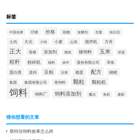
标签
价格
仔猪
动物
含量
中国名牌
发酵剂
哈尔滨
大北
小麦
搅拌机
土鸡
山东
方舟
小鸡
正大
玉米
添加剂
猪饲料
母猪
猪肉
的是
秸秆
粉碎机
股份有限公司
精料
肉牛
草鱼
配方
豆粕
蛋白质
都是
锦鲤
蛋鸡
豆饼
颗粒
颗粒机
集团
青饲料
集团有限公司
饲料
饲料添加剂
饲料厂
麦麸
魔法
鱼粉
猜你想看的文章
斯特佳饲料效果怎么样