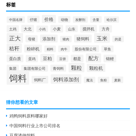
标签
价格
仔猪
动物
含量
中国名牌
发酵剂
哈尔滨
大北
小麦
搅拌机
土鸡
山东
方舟
小鸡
正大
玉米
添加剂
猪饲料
母猪
猪肉
的是
秸秆
粉碎机
股份有限公司
精料
肉牛
草鱼
配方
豆粕
蛋白质
都是
锦鲤
蛋鸡
豆饼
颗粒
颗粒机
集团
青饲料
集团有限公司
饲料
饲料添加剂
饲料厂
麦麸
魔法
鱼粉
猜你想看的文章
鸡鸭饲料原料哪家好
中国饲料行业上市公司排名
豆腐渣做饲料