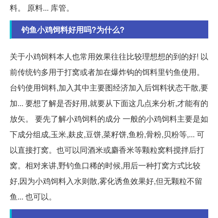
料。 原料... 库管。
钓鱼小鸡饲料好用吗?为什么?
关于小鸡饲料本人也常用效果往往比较理想想的到的好! 以
前传统钓多用于打窝或者加在爆炸钩的饵料里钓鱼使用。
台钓使用饲料,加入其中主要图经济加入后饵料状态干散,要
加... 要想了解是否好用,就要从下面这几点来分析,才能有的
放矢。 要先了解小鸡饲料的成分 一般的小鸡饲料主要是如
下成分组成,玉米,麸皮,豆饼,菜籽饼,鱼粉,骨粉,贝粉等,... 可
以直接打窝。也可以同酒米或麝香米等颗粒窝料搅拌后打
窝。相对来讲,野钓鱼口稀的时候,用后一种打窝方式比较
好,因为小鸡饲料入水则散,雾化诱鱼效果好,但无颗粒不留
鱼... 也可以。