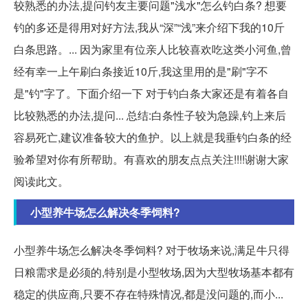
较熟悉的办法,提问钓友主要问题"浅水"怎么钓白条? 想要
钓的多还是得用对好方法,我从“深”“浅”来介绍下我的10斤
白条思路。... 因为家里有位亲人比较喜欢吃这类小河鱼,曾
经有幸一上午刷白条接近10斤,我这里用的是"刷"字不
是"钓"字了。下面介绍一下 对于钓白条大家还是有着各自
比较熟悉的办法,提问... 总结:白条性子较为急躁,钓上来后
容易死亡,建议准备较大的鱼护。以上就是我垂钓白条的经
验希望对你有所帮助。有喜欢的朋友点点关注!!!!谢谢大家
阅读此文。
小型养牛场怎么解决冬季饲料?
小型养牛场怎么解决冬季饲料? 对于牧场来说,满足牛只得
日粮需求是必须的,特别是小型牧场,因为大型牧场基本都有
稳定的供应商,只要不存在特殊情况,都是没问题的,而小...