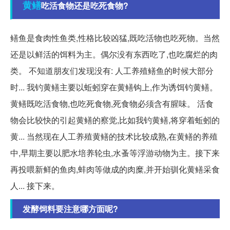
黄鳝
吃活食物还是吃死食物?
鳝鱼是食肉性鱼类,性格比较凶猛,既吃活物也吃死物。当然
还是以鲜活的饵料为主。偶尔没有东西吃了,也吃腐烂的肉
类。 不知道朋友们发现没有: 人工养殖鳝鱼的时候大部分
时... 我钓黄鳝主要以蚯蚓穿在黄鳝钩上,作为诱饵钓黄鳝。
黄鳝既吃活食物,也吃死食物,死食物必须含有腥味。 活食
物会比较快的引起黄鳝的察觉,比如我钓黄鳝,将穿着蚯蚓的
黄... 当然现在人工养殖黄鳝的技术比较成熟,在黄鳝的养殖
中,早期主要以肥水培养轮虫,水蚤等浮游动物为主。接下来
再投喂新鲜的鱼肉,蚌肉等做成的肉糜,并开始驯化黄鳝采食
人... 接下来。
发酵饲料要注意哪方面呢?