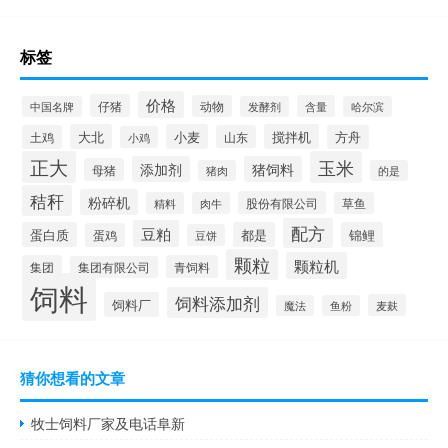
标签
价格
仔猪
动物
含量
中国名牌
发酵剂
哈尔滨
大北
小麦
搅拌机
土鸡
山东
方舟
小鸡
正大
玉米
添加剂
猪饲料
母猪
猪肉
的是
秸秆
粉碎机
股份有限公司
精料
肉牛
草鱼
配方
豆粕
蛋白质
都是
锦鲤
蛋鸡
豆饼
颗粒
颗粒机
集团
青饲料
集团有限公司
饲料
饲料添加剂
饲料厂
麦麸
魔法
鱼粉
猜你想看的文章
牧士饲料厂家及电话阜新