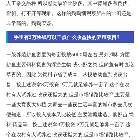
人工杂交品种,所以感觉缺陷比较多。其中背鳍多有倒伏、
歪斜、打不开等现象。这样的鹦鹉细观察所占的比例还是
非常高的。鹦鹉应该。
手里有3万块钱可以干点什么收益快的养殖项目?
一般养殖鲈鱼密度为每亩投放5000尾左右,另外,饲料方面,
鲈鱼主要饵料摄食为浮游生物,或小虾之类,但鲈鱼有时也吃
草青的。因此,为饲料节省了成本。从投放幼鱼到收获出
售... 按上述说拿3万投资,2万元就足够养一亩了,这个在农
村有人试养过,收获还挺大的,但是市场销路比较窄,主要是
一些大宵夜大排档,大家去一些夜生活丰富的城市多去几次
便知道... 所以投入成本又比较低,主要池塘建造、购虾苗,饲
料,药品等。按上述说拿3万投资,2万元就足够养一亩了,这
个在农村有人试养过,收获还挺大的,但是市场销路比较窄,