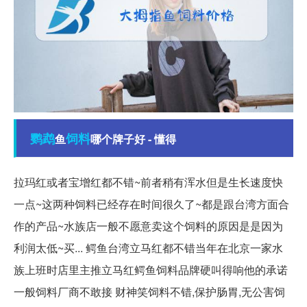
鹦鹉
饲料
鱼
哪个牌子好 - 懂得
拉玛红或者宝增红都不错~前者稍有浑水但是生长速度快
一点~这两种饲料已经存在时间很久了~都是跟台湾方面合
作的产品~水族店一般不愿意卖这个饲料的原因是是因为
利润太低~买... 鳄鱼台湾立马红都不错当年在北京一家水
族上班时店里主推立马红鳄鱼饲料品牌硬叫得响他的承诺
一般饲料厂商不敢接 财神笑饲料不错,保护肠胃,无公害饲