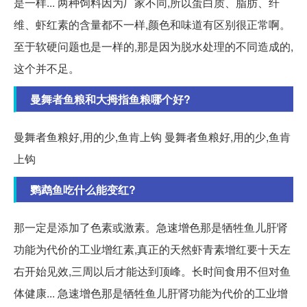
是一样... 两种饲料因为厂家不同,所以蛋白质、脂肪、纤
维、虾红素的含量都不一样,颜色和味道有区别很正常啊。
至于软硬问题也是一样的,那是因为脱水处理的不同造成的,
这个并不足。
曼舞者鱼粮和大拇指鱼粮哪个好?
曼舞者鱼粮好,用的少,鱼肯上钩 曼舞者鱼粮好,用的少,鱼肯
上钩
鹦鹉鱼吃什么能变红?
那一定是添加了色素或激素。急速增色那是牺牲鱼儿肝肾
功能为代价的工业增红素,真正的天然虾青素增红要十天左
右开始见效,三周以后才能达到顶峰。长时间食用不但对鱼
体健康... 急速增色那是牺牲鱼儿肝肾功能为代价的工业增