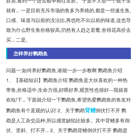
群居,看到一个进去都争相往里挤。 于是不大会一个瓶子里
就有... 一是目前充斥市场的鱼多为养殖的,都是一些速生鱼,
口感、味道与以前的没法比,再也吃不出以前的味道,这也导
致为什么野生鱼价格较高,仍然有人趋之若鹜,舍得花高价去
买... 二是。
怎样养好鹦鹉鱼
问题一:如何养好鹦鹉鱼,谁能一步一步教啊 鹦鹉鱼介绍
1、【基础知识】鹦鹉鱼介绍 鹦鹉鱼是大伙喜欢的一种热
带鱼,价格适中,生命力强,好喂好养,观赏性也很好---我就喜
欢吆!下... 下面就介绍一下鹦鹉鱼,希望热爱鹦鹉鱼的鱼友对
背鳍
鹦鹉鱼有个直观的认识! 2、关于鹦鹉
倒伏打不开 鹦
鹉是人工杂交品种,所以感觉缺陷比较多。其中背鳍多有倒
伏、歪斜、打不开... 2、关于鹦鹉背鳍倒伏打不开 鹦鹉是