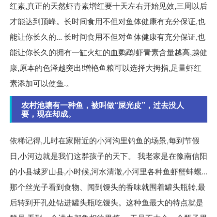
红素,真正的天然虾青素增红要十天左右开始见效,三周以后
才能达到顶峰。长时间食用不但对鱼体健康有充分保证,也
能让你长久的... 长时间食用不但对鱼体健康有充分保证,也
能让你长久的拥有一缸火红的血鹦鹉!虾青素含量越高,越健
康,原本的色泽越突出!增艳鱼粮可以选择大拇指,足量虾红
素添加可以使鱼.。
农村池塘有一种鱼，被叫做“屎光皮”，过去没人
要，现在却成。
依稀记得,儿时在家附近的小河沟里钓鱼的场景,每到节假
日,小河边就是我们这群孩子的天下。 我老家是在豫南信阳
的小县城罗山县,小时候,河水清澈,小河里各种鱼虾蟹蚌螺...
那个丝光子看到食物、闻到馒头的香味就围着罐头瓶转,最
后转到开孔处钻进罐头瓶吃馒头。这种鱼最大的特点就是