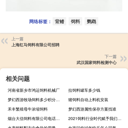
网络标签：
背鳍
饲料
鹦鹉
上一篇
上海红马饲料有限公司招聘
下一篇
武汉国家饲料检测中心
相关问题
河南省新乡市鸿运饲料机械厂
拉饲料罐车多少钱
梦幻西游牧场饲料多少积分一个
猪饲料自动上料机安装
禾丰繁殖母牛浓缩饲料
梦幻西游属性保存方案找谁
烟台大信饲料有限公司电话销售科
2021饲料行业时代赋予我们的机会
水产饲料配方中食盐的用量
女孩问你过年快乐怎么回复