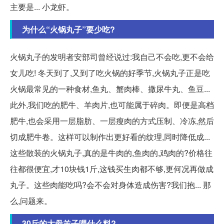
主要是... 小龙虾。
为什么“火锅丸子”要少吃?
火锅丸子的发明者安部司曾经说过:我自己不会吃,更不会给
女儿吃! 冬天到了,又到了吃火锅的好季节,火锅丸子正是吃
火锅最常见的一种食材,鱼丸、蟹肉棒、撒尿牛丸、鱼豆...
此外,我们吃的肥牛、羊肉片,也可能属于碎肉。即便是高档
肥牛,也会采用一层脂肪、一层瘦肉的方式压制、冷冻,然后
切成肥牛卷。这样可以制作出更好看的纹理,同时降低成...
这些散装的火锅丸子,真的是牛肉的,鱼肉的,鸡肉的?价格往
往都很便宜,才10块钱1斤,这钱买生肉都不够,更何况再做成
丸子。这些肉能吃吗?会不会对身体造成伤害?我们抱... 那
么,问题来。
30斤的大母羔子喂什么料?