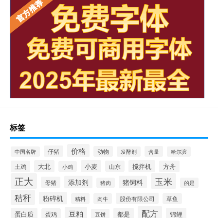
标签
价格
仔猪
动物
含量
中国名牌
发酵剂
哈尔滨
大北
小麦
搅拌机
土鸡
山东
方舟
小鸡
正大
玉米
添加剂
猪饲料
母猪
猪肉
的是
秸秆
粉碎机
股份有限公司
精料
肉牛
草鱼
配方
豆粕
蛋白质
都是
锦鲤
蛋鸡
豆饼