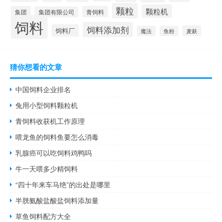
颗粒
颗粒机
集团
青饲料
集团有限公司
饲料
饲料添加剂
饲料厂
麦麸
魔法
鱼粉
猜你想看的文章
中国饲料企业排名
兔用小型饲料颗粒机
青饲料收获机工作原理
喂龙鱼的饲料鱼要怎么消毒
乳腺癌可以吃饲料鸡鸭吗
牛一天喂多少精饲料
“四十年来车马绝”的出处是哪里
半胱氨酸盐酸盐饲料添加量
草鱼饲料配方大全