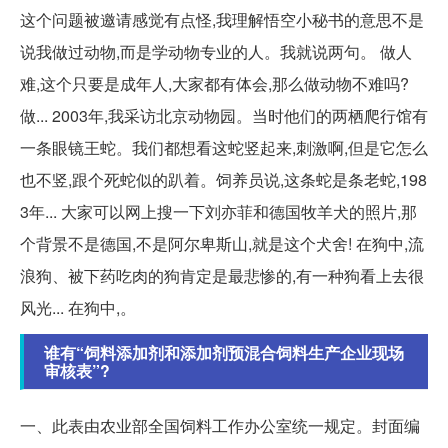
这个问题被邀请感觉有点怪,我理解悟空小秘书的意思不是
说我做过动物,而是学动物专业的人。我就说两句。 做人
难,这个只要是成年人,大家都有体会,那么做动物不难吗?
做... 2003年,我采访北京动物园。当时他们的两栖爬行馆有
一条眼镜王蛇。我们都想看这蛇竖起来,刺激啊,但是它怎么
也不竖,跟个死蛇似的趴着。饲养员说,这条蛇是条老蛇,198
3年... 大家可以网上搜一下刘亦菲和德国牧羊犬的照片,那
个背景不是德国,不是阿尔卑斯山,就是这个犬舍! 在狗中,流
浪狗、被下药吃肉的狗肯定是最悲惨的,有一种狗看上去很
风光... 在狗中,。
谁有“饲料添加剂和添加剂预混合饲料生产企业现场
审核表”?
一、此表由农业部全国饲料工作办公室统一规定。封面编