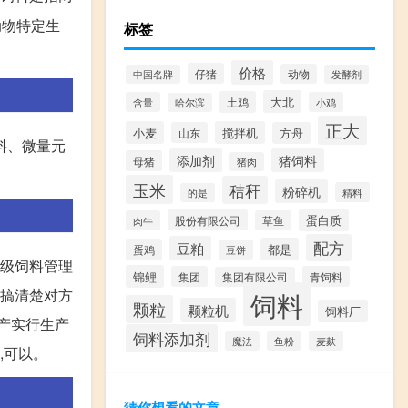
动物特定生
标签
价格
仔猪
动物
中国名牌
发酵剂
大北
土鸡
含量
小鸡
哈尔滨
正大
小麦
搅拌机
山东
方舟
料、微量元
添加剂
猪饲料
母猪
猪肉
玉米
秸秆
粉碎机
精料
的是
蛋白质
股份有限公司
肉牛
草鱼
配方
豆粕
都是
蛋鸡
豆饼
省级饲料管理
锦鲤
集团
青饲料
集团有限公司
要搞清楚对方
饲料
颗粒
颗粒机
饲料厂
生产实行生产
饲料添加剂
麦麸
魔法
鱼粉
,可以。
猜你想看的文章