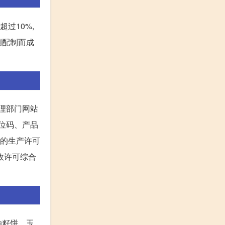
过10%,
例配制而成
理部门网站
本位码、产品
料的生产许可
政许可综合
油籽饼、玉