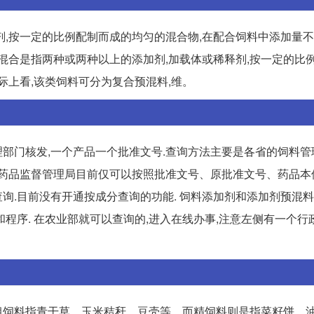
,按一定的比例配制而成的均匀的混合物,在配合饲料中添加量不超
剂预混合是指两种或两种以上的添加剂,加载体或稀释剂,按一定的比
际上看,该类饲料可分为复合预混料,维。
部门核发,一个产品一个批准文号.查询方法主要是各省的饲料管
家食品药品监督管理局目前仅可以按照批准文号、原批准文号、药品
询.目前没有开通按成分查询的功能. 饲料添加剂和添加剂预混
程序. 在农业部就可以查询的,进入在线办事,注意左侧有一个行
粗饲料指青干草、玉米秸秆、豆壳等。而精饲料则是指菜籽饼、