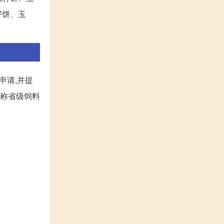
籽饼、玉
申请,并提
简称省级饲料