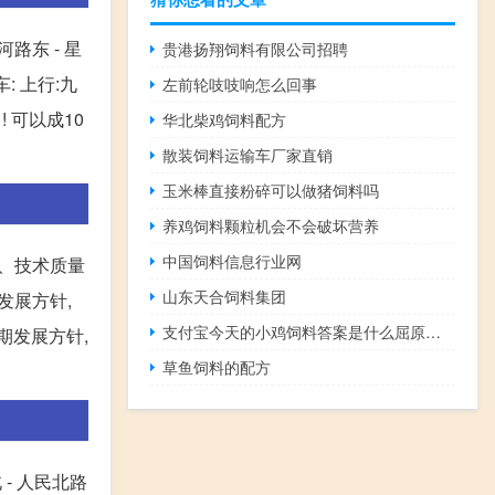
路东 - 星
贵港扬翔饲料有限公司招聘
: 上行:九
左前轮吱吱响怎么回事
! 可以成10
华北柴鸡饲料配方
散装饲料运输车厂家直销
玉米棒直接粉碎可以做猪饲料吗
养鸡饲料颗粒机会不会破坏营养
中国饲料信息行业网
牌、技术质量
山东天合饲料集团
发展方针,
支付宝今天的小鸡饲料答案是什么屈原原名姓?
期发展方针,
草鱼饲料的配方
。
 - 人民北路