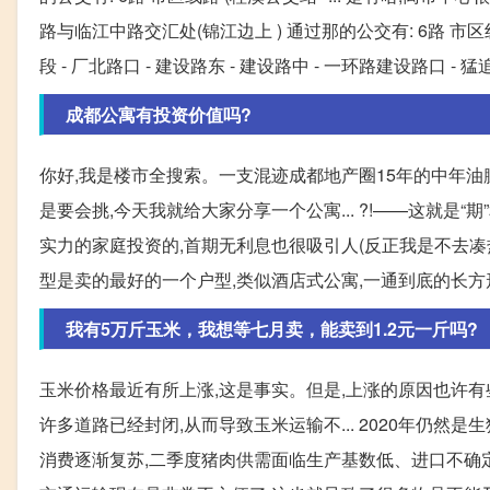
路与临江中路交汇处(锦江边上 ) 通过那的公交有: 6路 市区线路 
段 - 厂北路口 - 建设路东 - 建设路中 - 一环路建设路口 - 猛追湾
成都公寓有投资价值吗?
你好,我是楼市全搜索。一支混迹成都地产圈15年的中年油
是要会挑,今天我就给大家分享一个公寓... ?!——这就是“
实力的家庭投资的,首期无利息也很吸引人(反正我是不去凑热闹了),
型是卖的最好的一个户型,类似酒店式公寓,一通到底的长方形样
我有5万斤玉米，我想等七月卖，能卖到1.2元一斤吗?
玉米价格最近有所上涨,这是事实。但是,上涨的原因也许有
许多道路已经封闭,从而导致玉米运输不... 2020年仍
消费逐渐复苏,二季度猪肉供需面临生产基数低、进口不确定