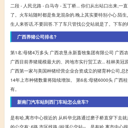
二段 - 人民北路 - 白马寺 - 五丁桥... 你们从出站
了。火车站随时都是鱼龙混杂的.晚上其实要特别小心.陌生人来
生人来答话,不要回答.下了车只管找公交站就是了。下车的
广西养猪公司排名?
第1名:母猪4万多头 广西农垦永新畜牧集团有限公司 广西
广西目前养猪规模最大的、跨地市实行贸工农... 桂林美冠
广西第一家与美国种猪经营企业合资成立的猪育种公司,总投资1
14年上市种猪数量将陆续增加。 第6名:母猪6000头 广
有。
新南门汽车站到西门车站怎么坐车?
是有哈,离市中心很近的 从科华北路通过磨子桥直穿下去就是
的公交有: 6路 市区线路 (桂溪公交站--... 是有哈,