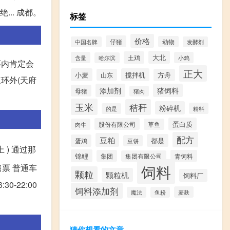
.. 成都。
标签
价格
仔猪
动物
中国名牌
发酵剂
大北
土鸡
含量
小鸡
哈尔滨
环内肯定会
正大
小麦
搅拌机
山东
方舟
环外(天府
添加剂
猪饲料
母猪
猪肉
玉米
秸秆
粉碎机
精料
的是
蛋白质
股份有限公司
肉牛
草鱼
配方
豆粕
都是
蛋鸡
豆饼
) 通过那
锦鲤
集团
青饲料
集团有限公司
饲料
人售票 普通车
颗粒
颗粒机
饲料厂
-22:00
饲料添加剂
麦麸
魔法
鱼粉
猜你想看的文章