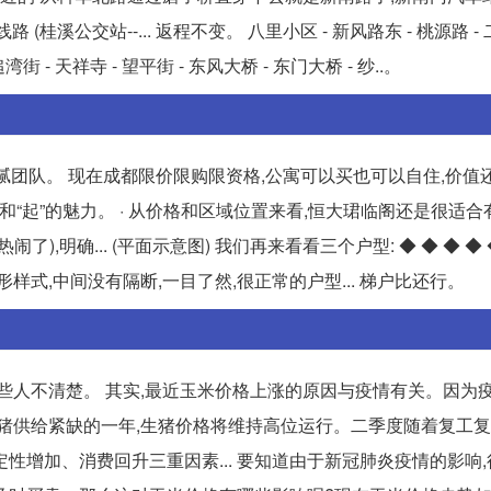
(桂溪公交站--... 返程不变。 八里小区 - 新风路东 - 桃源路 
街 - 天祥寺 - 望平街 - 东风大桥 - 东门大桥 - 纱..。
腻团队。 现在成都限价限购限资格,公寓可以买也可以自住,价值还
期”和“起”的魅力。 · 从价格和区域位置来看,恒大珺临阁还是很适
明确... (平面示意图) 我们再来看看三个户型: ◆ ◆ ◆ ◆ ◆
式,中间没有隔断,一目了然,很正常的户型... 梯户比还行。
些人不清楚。 其实,最近玉米价格上涨的原因与疫情有关。因为疫
然是生猪供给紧缺的一年,生猪价格将维持高位运行。二季度随着复工复
性增加、消费回升三重因素... 要知道由于新冠肺炎疫情的影响