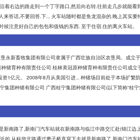
口出来,一直沿着右边的路走到一个丁字路口,然后向右转.往前走几步就能
答话,不要回答.下... 火车站随时都是鱼龙混杂的.晚上其实要
时候注意好自己的包包和值钱的东西. 至于住宿.住的离火车站。
农垦永新畜牧集团有限公司隶属于广西壮族自治区农垦局。成立于2
原种猪育种有限责任公司 桂林美冠原种猪育种有限责任公司成立于2
亿元。 2008年8月从美国引进... 种猪场目前处于本场扩繁阶
西桂宁集团种猪有限公司 广西桂宁集团种猪有限公司(以下简称“桂宁
新南路了,新南门汽车站就在新南路与临江中路交汇处(锦江边上 
离市中心很近的 从科华北路通过磨子桥直穿下去就是新南路了,新南门汽