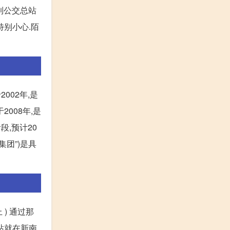
看到公交总站
特别小心.陌
002年,是
008年,是
段,预计20
集团”)是具
) 通过那
车站就在新南