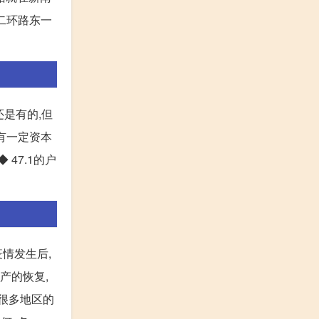
- 二环路东一
是有的,但
合有一定资本
 47.1的户
情发生后,
产的恢复,
,很多地区的