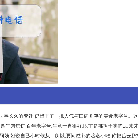
了世事长久的变迁,仍留下了一批人气与口碑并存的美食老字号。
 三义园牛肉焦饼 百年老字号,生意一直很好,以前是挑担子卖的,后来
姨,她说自己小时候从... 所以,要问成都的著名小吃,你把岳云