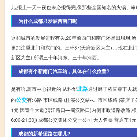
儿,报上一天一夜也未必报得完,像那些全国知名的火锅、串串
为什么成都只发展西南门呢
这和城市的发展进程有关,20年前西门和南门还是田坝坝,
更加注重北门和东门的。三环外(天府新区为主) ... 现
新区为主) 所谓三十年河东、三十年河西。
成都有个新南门汽车站，具体在什么位置?
北路
是有哈,离市中心很近的 从科华
通过磨子桥直穿下去就
公交
的
有: 6路 市区线路 (桂溪公交站--... 市区线路 (茶店
1元 因青羊大道(清江路口—蜀汉路口)内侧市政道路改造,根据市重大
6:00-21:30]) 成都公交集团公交一公司 无人售票 普通车1元 
成都的新希望路在哪儿?