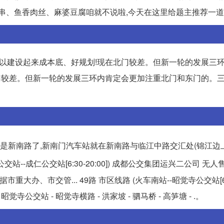
、鱼香肉丝、麻婆豆腐咱就不说啦,今天在这里给题主推荐一道绝.
所以建设起来成本底、好规划!现在北门较差。但新一轮的发展三
在北门较差。但新一轮的发展三环内肯定会更加注重北门和东门的。三
是新南路了,新南门汽车站就在新南路与临江中路交汇处(锦江边上 
子公交站--成仁公交站[6:30-20:00]) 成都公交集团运兴二公司 无
办、市交管... 49路 市区线路 (火车南站--昭觉寺公交站[6:30
昭觉寺公交站 - 昭觉寺横路 - 洪家坡 - 驷马桥 - 高笋塘 - .。