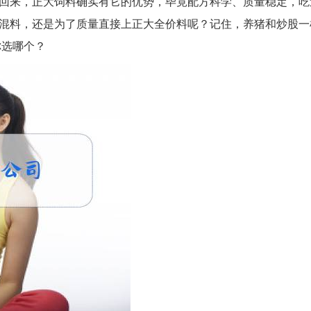
说回来，正大饲料确实有它的优势，毕竟配方科学、质量稳定，吃
预混料，还是为了质量直接上正大全价料呢？记住，养猪和炒股一
你选哪个？