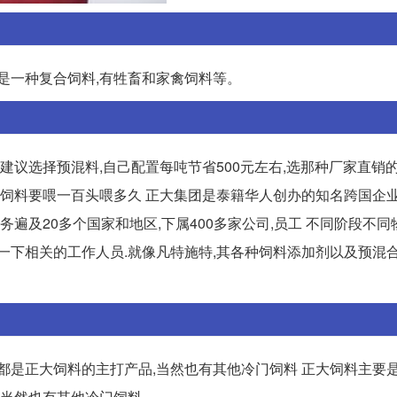
是一种复合饲料,有牲畜和家禽饲料等。
户建议选择预混料,自己配置每吨节省500元左右,选那种厂家直销
吨中猪饲料要喂一百头喂多久 正大集团是泰籍华人创办的知名跨国企
正大集团业务遍及20多个国家和地区,下属400多家公司,员工 不同阶段不
一下相关的工作人员.就像凡特施特,其各种饲料添加剂以及预混
都是正大饲料的主打产品,当然也有其他冷门饲料 正大饲料主要
,当然也有其他冷门饲料