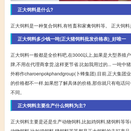
正大饲料是什么?
正大饲料是一种复合饲料,有牲畜和家禽饲料等。 正大饲料
正大饲料多少钱一吨(正大猪饲料批发价格表)_好唯一
正大饲料一般都是全价料吧,在3000以上,如果是大型养殖
牌,不用在代理商拿货,这样更节省.比如我用过的... 一
外称作charoenpokphandgroup(卜蜂集团).目前,
的价格都不一样.如果想了解具体的价格,那你就只有电话问
不同。
正大饲料主要生产什么饲料为主?
正大饲料主要是还是生产动物饲料,比如鸡饲料,猪饲料等等
动物饲料,比如鸡饲料,猪饲料等等都是正大饲料的主打产品