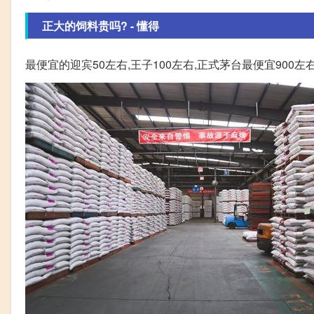
正大的饲料贵吗? - 懂得
最便宜的迎宾50左右,王子100左右,正式茅台最便宜900左