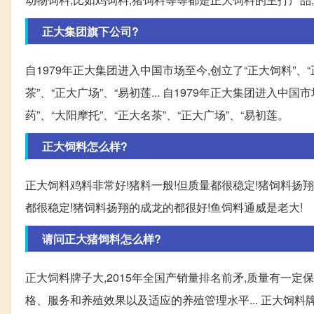
正大集团旗下公司?
自1979年正大集团进入中国市场至今,创立了“正大饲料”、“
茶”、“正大广场”、“易初莲... 自1979年正大集团进入中国
药”、“大阳摩托”、“正大名茶”、“正大广场”、“易初莲。
正大饲料怎么样?
正大饲料鸡料非常好!猪料一般!但质量都很稳定!猪饲料扬翔
都很稳定!猪饲料扬翔的成龙的都很好!鱼饲料通威是老大!
请问正大猪饲料怎么样?
正大饲料牌子大,2015年全国产销量排名前矛,质量有一
格、服务和养殖效果以及适应的养殖管理水平... 正大饲料