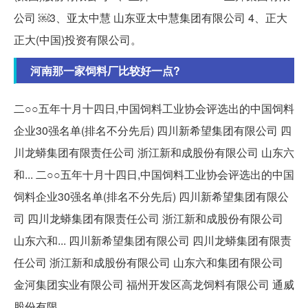
公司 ￼3、亚太中慧 山东亚太中慧集团有限公司 4、正大
正大(中国)投资有限公司。
河南那一家饲料厂比较好一点?
二○○五年十月十四日,中国饲料工业协会评选出的中国饲料
企业30强名单(排名不分先后) 四川新希望集团有限公司 四
川龙蟒集团有限责任公司 浙江新和成股份有限公司 山东六
和... 二○○五年十月十四日,中国饲料工业协会评选出的中国
饲料企业30强名单(排名不分先后) 四川新希望集团有限公
司 四川龙蟒集团有限责任公司 浙江新和成股份有限公司
山东六和... 四川新希望集团有限公司 四川龙蟒集团有限责
任公司 浙江新和成股份有限公司 山东六和集团有限公司
金河集团实业有限公司 福州开发区高龙饲料有限公司 通威
股份有限。