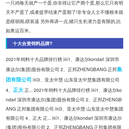
一只鸡每天就产一个蛋,你非得让它产两个蛋,那么它只有明
天不产蛋了,或者提早结束产蛋期了!非专业人士不懂根本就
是瞎胡闹,瞎装逼 另外再讲一点,猪只生长潜力是有限的,比
如奥运百米。
十大合资饲料品牌?
2021年饲料十大品牌排行榜 ￼1、康达尔kondarl 深圳市
集
康达尔(集团)股份有限公司 2、正邦ZHENGBANG 正邦
团有限公司
￼3、亚太中慧 山东亚太中慧集团有限公司
正大
4、
正... 2021年饲料十大品牌排行榜 ￼1、康达尔ko
ndarl 深圳市康达尔(集团)股份有限公司 2、正邦ZHENGB
ANG 正邦集团有限公司 ￼3、亚太中慧 山东亚太中慧集团
有限公司 4、正大 正... ￼1、康达尔kondarl 深圳市康达尔
(集团)股份有限公司 2、正邦ZHENGBANG 正邦集团有限