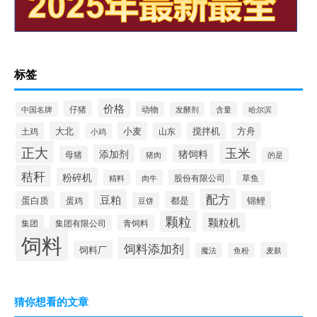
标签
价格
仔猪
动物
含量
中国名牌
发酵剂
哈尔滨
大北
小麦
搅拌机
土鸡
山东
方舟
小鸡
正大
玉米
添加剂
猪饲料
母猪
猪肉
的是
秸秆
粉碎机
股份有限公司
精料
肉牛
草鱼
配方
豆粕
蛋白质
都是
锦鲤
蛋鸡
豆饼
颗粒
颗粒机
集团
青饲料
集团有限公司
饲料
饲料添加剂
饲料厂
麦麸
魔法
鱼粉
猜你想看的文章