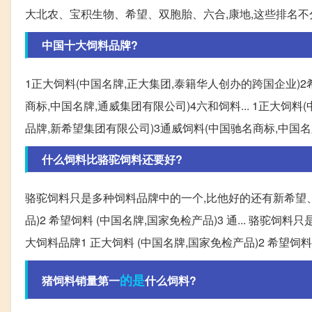
大北农、宝积生物、希望、双胞胎、六合,康地,这些排名不
中国十大饲料品牌?
1正大饲料(中国名牌,正大集团,泰籍华人创办的跨国企业)2
商标,中国名牌,通威集团有限公司)4六和饲料... 1正大饲
品牌,新希望集团有限公司)3通威饲料(中国驰名商标,中国名
什么饲料比骆驼饲料还要好?
骆驼饲料只是多种饲料品牌中的一个,比他好的还有新希望、
品)2 希望饲料 (中国名牌,国家免检产品)3 通... 骆
大饲料品牌1 正大饲料 (中国名牌,国家免检产品)2 希望饲料
的是
猪饲料销量第一
什么饲料?