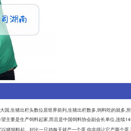
大国,生猪出栏头数位居世界前列,生猪出栏数多,饲料吃的就多,所
,新希望主要是生产饲料起家,而且是中国饲料协会副会长单位,连续1
它以猪饲料起... 好比一只鸡每天就产一个蛋,你非得让它产两个蛋