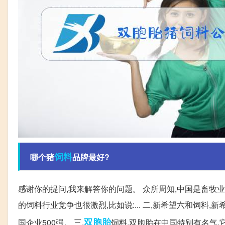
饲料
哪个猪
品牌最好?
感谢你的提问,我来解答你的问题。 众所周知,中国是畜牧业
的饲料行业竞争也很激烈,比如说:... 二,新希望六和饲料
双胞胎
国企业500强。 三,
饲料,双胞胎在中国特别有名气,