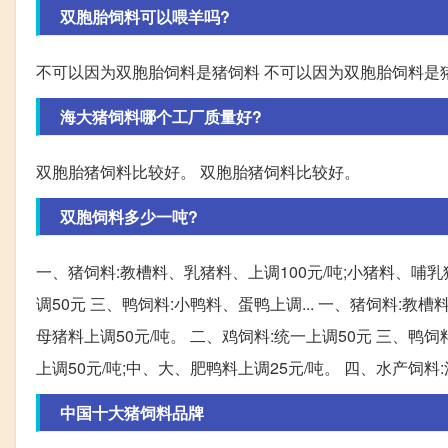
双胞胎饲料可以喂羊吗?
不可以因为双胞胎饲料是猪饲料 不可以因为双胞胎饲料是
海大猪饲料哪个工厂质量好?
双胞胎猪饲料比较好。 双胞胎猪饲料比较好。
双胞饲料多少一吨?
一、猪饲料:教槽料、乳猪料、上调100元/吨;小猪料、哺乳猪
调50元 三、鸭饲料:小鸭料、蛋鸭上调... 一、猪饲料:教槽
母猪料上调50元/吨。 二、鸡饲料:统一上调50元 三、鸭饲
上调50元/吨;中、大、肥鸭料上调25元/吨。 四、水产饲料:
中国十大猪饲料品牌