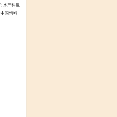
; 水产料世
; 中国饲料