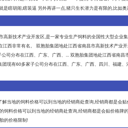
就是瞎胡闹,瞎装逼 另外再讲一点,猪只生长潜力是有限的,比如
昌市高新技术产业开发区,是一家专业生产饲料的全国性大型企业
胞胎在江西非常有名。 双胞胎集团地处江西省南昌市高新技术产业开
公司分布在江西、广东、广西、... 双胞胎集团地处江西省南昌
集团现有60多家子公司分布在江西、广东、广西、四川、福建、
了解当地的饲料价格可以到当地的经销商处查询,经销商都是会贴
了解当地的饲料价格可以到当地的经销商处查询,经销商都是会贴价格牌
胞胎的价格限制!