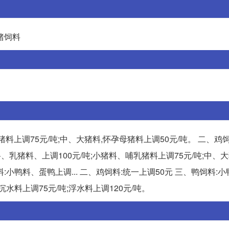
猪饲料
料上调75元/吨;中、大猪料,怀孕母猪料上调50元/吨。 二、鸡
料、乳猪料、上调100元/吨;小猪料、哺乳猪料上调75元/吨;中、
料:小鸭料、蛋鸭上调... 二、鸡饲料:统一上调50元 三、鸭饲料:
沉水料上调75元/吨;浮水料上调120元/吨。