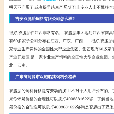
明天不产蛋了,或者提早结束产蛋期了!非专业人士不懂根本
吉安双胞胎饲料有限公司怎么样?
很好,双胞胎在江西非常有名。 双胞胎集团地处江西省南
有60多家子公司分布在江西、广东、广西、... 很好,双
家专业生产饲料的全国性大型企业集团。集团现有60多家子
产业开发区,是一家专业生产饲料的全国性大型企业集团。
北、云南。
广东省河源市双胞胎猪饲料价格表
双胞胎的饲料价格是有变动的,并且不对个人用户公布的。
果你怀疑价格的合理性可以拨打4008881622咨... 
疑价格的合理性可以拨打4008881622咨询是否超出了双