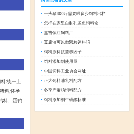
一头猪300斤需要喂多少饲料出栏
怎样在家里自制孔雀鱼饲料盒
嘉吉镇江饲料厂
豆腐渣可以做颗粒饲料吗
饲料原料抗营养因子
饲料添加剂使用量
中国饲料工业协会网址
正大饲料哺乳料配方
饲料:统一上
冬季产蛋鸡饲料配方
大猪料,怀孕
饲料添加剂牛磺酸标准
小鸭料、蛋鸭