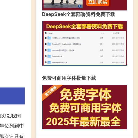
DeepSeek全套部署资料免费下载
免费可商用字体批量下载
以说,我国
4年位列到中
,那么它只有