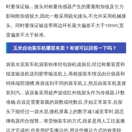
时要保证输... 接头对称重传感器产生的重量附加值及引力
影响附加值较大,因此一般采用硫化接头,不允许采用机械接
头。同时要保证输送带两边环长最大偏差不大于10mm,宽
度偏差不大于标准。
玉米自动装车机哪里有卖？有谁可以回答一下吗？
袋装水泥装车机袋装粉体经包袋机成袋后,经过称量装置和
辊道输送机送到胶带输送机上,再根据装车情况由分袋器和
特殊端部溜槽,将袋送到不同的装车机上,然后由装车机直接
装到汽... 该设备采用超声波或红外线探头作为传感器,计数
准确,在设定需要装载的袋数或吨数后,开始正常装车,在探
头下能经过一袋水泥,微机屏幕上的数字减1减至零时,固态
继电器闭合报警... 将货物装车的方式,很多是用人工往返搬
运才完成的,也有用铲车搬运的,用这些搬运方式的效率较