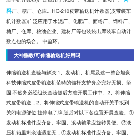
料
厂、糖厂、仓库... HQ-210皮带输送机计数器(皮带装车
机计数器)广泛应用于水泥厂、化肥厂、面粉厂、饲料厂、
糖厂、仓库、粮油企业、建材厂等包装袋出库装车自动计
数点包的场合。 中盈环。
大神赐教!可伸缩输送机好用吗
伸缩输送机查验与解决:1、发动机、机尾及这一整台旭豪
科技伸缩式皮带输送机范畴的锚杆支护务必完好无损、坚
固,不然务必经组长查验侧后方准开展工作中。2、将伸缩
式皮带输送... 2、将伸缩式皮带输送机的自动开关手扳到
关闭电源部位,挂停电了牌,随后对以下各位置开展查验。①
发动机标准件应齐备、牢固、滚动轴承应旋转灵便。②液
压机箱里剩余油适度无... ①发动机标准件应齐备、牢固、