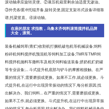
滚动轴承应旋转灵便。②液压机箱里剩余油适度无渗油。
③外壳各缓冲托辊齐备,旋转灵便,固定支架吊式设备详细靠
谱,托梁竖直。④滚动轴。
在座的朋友 求指教，乌鲁木齐饲料滚筒搅拌机品牌
大全，滚筒。
装备机械饲草(青贮)收割机打捆机破包机等机械设备;饲料
粉碎机饲料搅拌机预混机等饲料加工设备;TMR车TMR饲
料搅拌机抛料车撒料车及相关饲料输送装备;挤奶机贮奶罐
等专业设备;... 斗式提升机底部与铲斗的摩擦相接触。在严
重的情况下,需要磨损或更换。如果不工作,就必须更换。斗
式提升机,在运行中出现异常振动的情况下,每分析原因,找
出解决办。我们饲料... 在严重的情况下,需要磨损或更换。
如果不工作,就必须更换。斗式提升机,在运行中出现异常振
动的情况下,每分析原因,找出解决办。我们饲料机械设备中