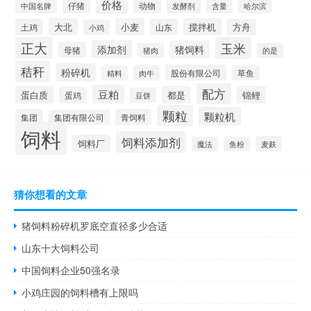
价格
仔猪
动物
含量
中国名牌
发酵剂
哈尔滨
大北
小麦
搅拌机
土鸡
山东
方舟
小鸡
正大
玉米
添加剂
猪饲料
母猪
猪肉
的是
秸秆
粉碎机
股份有限公司
精料
肉牛
草鱼
配方
豆粕
蛋白质
都是
锦鲤
蛋鸡
豆饼
颗粒
颗粒机
集团
青饲料
集团有限公司
饲料
饲料添加剂
饲料厂
麦麸
魔法
鱼粉
猜你想看的文章
猪饲料粉碎机罗底空直径多少合适
山东十大饲料公司
中国饲料企业50强名录
小鸡庄园的饲料槽有上限吗