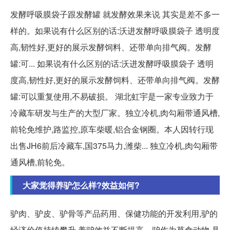
发酵呼吸膜袋子跟发酵罐 就发酵效果来说 其实是差不多一
样的。如果说有什么区别的话:沃进发酵呼吸膜袋子 透明度
高,韧性好,更好的展示发酵饲料、还带单向排气阀。发酵
罐:可... 如果说有什么区别的话:沃进发酵呼吸膜袋子 透明
度高,韧性好,更好的展示发酵饲料、还带单向排气阀。发酵
罐:可以重复使用,不易破损。 湖北虹宇是一家专业致力于
冷藏车研发与生产的大型厂家。独立冷机,肉勾厢带通风槽,
前轮免维护,路监控,原车柴暖,铝合金钢圈。本人因转行现
出售JH6前后冷藏车,国375马力,潍柴... 独立冷机,肉勾厢带
通风槽,前轮免。
大家觉得养驴怎么样?效益如何?
驴肉、驴皮、驴骨等产品药用、保健功能的开发利用,驴的
经济价值持续攀升,养驴效益不断提高。驴作为草食动物,具