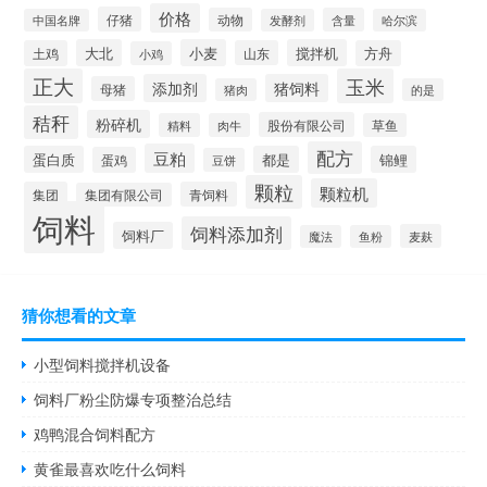
价格
仔猪
动物
含量
中国名牌
发酵剂
哈尔滨
大北
小麦
搅拌机
土鸡
山东
方舟
小鸡
正大
玉米
添加剂
猪饲料
母猪
猪肉
的是
秸秆
粉碎机
股份有限公司
精料
肉牛
草鱼
配方
豆粕
蛋白质
都是
锦鲤
蛋鸡
豆饼
颗粒
颗粒机
集团
青饲料
集团有限公司
饲料
饲料添加剂
饲料厂
麦麸
魔法
鱼粉
猜你想看的文章
小型饲料搅拌机设备
饲料厂粉尘防爆专项整治总结
鸡鸭混合饲料配方
黄雀最喜欢吃什么饲料