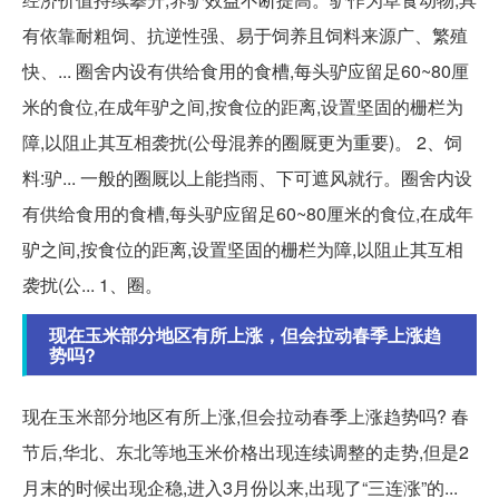
有依靠耐粗饲、抗逆性强、易于饲养且饲料来源广、繁殖
快、... 圈舍内设有供给食用的食槽,每头驴应留足60~80厘
米的食位,在成年驴之间,按食位的距离,设置坚固的栅栏为
障,以阻止其互相袭扰(公母混养的圈厩更为重要)。 2、饲
料:驴... 一般的圈厩以上能挡雨、下可遮风就行。圈舍内设
有供给食用的食槽,每头驴应留足60~80厘米的食位,在成年
驴之间,按食位的距离,设置坚固的栅栏为障,以阻止其互相
袭扰(公... 1、圈。
现在玉米部分地区有所上涨，但会拉动春季上涨趋
势吗?
现在玉米部分地区有所上涨,但会拉动春季上涨趋势吗? 春
节后,华北、东北等地玉米价格出现连续调整的走势,但是2
月末的时候出现企稳,进入3月份以来,出现了“三连涨”的...