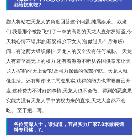
都给奴隶吃?
鄙人将站在天龙人的角度回答这个问题,纯属娱乐。 奴隶
们,我是那个被路飞打了一拳的高贵的天龙人查尔罗斯圣,今
天我心情不错,我的新娶得乡下女人(曾做过几个月海贼)
问... 有这两大组织保护,天龙人的安全没有任何威胁。 天龙
人有着至高无上的权力,还有着源源不断从各国供奉来让天
龙人挥霍的“天上金”以及强力保镖的保驾护航。天龙人就
像生活... 还有即使吃了恶魔果实,获得的能力也需要自己开
发,这种费力不讨好的事情,天龙人也不会做。得到的恶魔果
实能力没有天龙人手中的权力来的直接,天龙人当然不会
吃。 至于把... 再。
各位资深人士，谁知道，宜昌实力厂家7.8米散装饲
料专用罐，7。