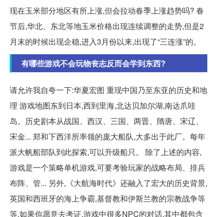
现在玉米部分地区有所上涨,但会拉动春季上涨趋势吗? 春
节后,华北、东北等地玉米价格出现连续调整的走势,但是2
月末的时候出现企稳,进入3月份以来,出现了“三连涨”的。
有哪些游戏不会玩物丧志反而会学到东西?
请允许我自夸一下:华夏宏图 重现中国乃至东亚的历史和地
理 游戏地图东到日本,西到里海,北达贝加尔湖,南达爪哇
岛。历史剧本从战国、西汉、三国、两晋、隋唐、宋辽、
宋金... 郑和下西洋所率领的庞大船队,大多出于此厂。每年
派大帆船部队到此探索,可以升级船只。 除了上述的内容,
游戏是一个策略单机游戏,可要考验玩家的战略布局、排兵
布阵、管... 另外,《大航海时代》还融入了宏大的历史背景,
英国和西班牙的海上争霸,基督教和伊斯兰教的宗教战争等
等,如果你愿意去考证,游戏中很多NPC的对话,其中都包含