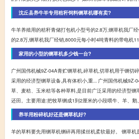
沈丘县养牛羊专用秸秆饲料铡草机哪有卖?
牛羊养殖用的秸秆青储打包机小型号的2.8万,铡草机我厂经
的2.8万,铡草机我厂经销,8000元每小时4吨青料的带电机1
家用的小型的铡草机多少钱一台?
广州国伟机械9Z-04A青贮铡草机,碎草机,切草机用于铡
采用的经济型铡草设备,具有体积小,重... 广州国伟机械9Z
草、麦秸、玉米秸等各种草料,是目前广泛采用的经济型铡草设
还田。主要用途:把牧草铡成1到2厘米的小段喂牛、羊、鹅
养羊用粉碎机好还是铡草机好?
羊的草料要先用铡草机铡碎再用揉丝机柔软最好。 铡草机