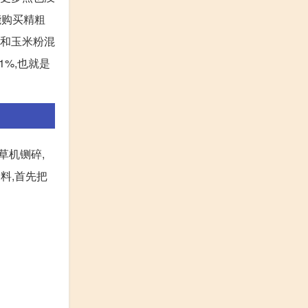
能购买精粗
粉和玉米粉混
%,也就是
草机铡碎,
料,首先把