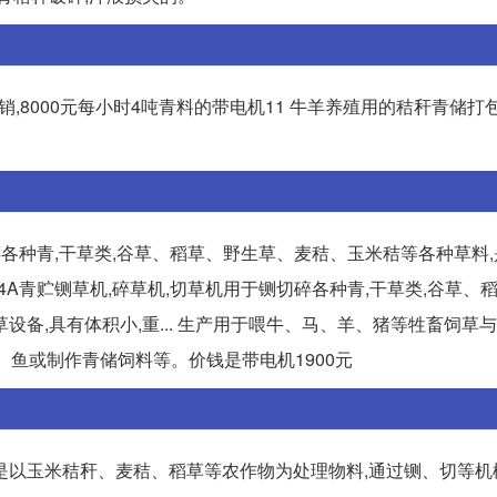
销,8000元每小时4吨青料的带电机11 牛羊养殖用的秸秆青储打
1
切碎各种青,干草类,谷草、稻草、野生草、麦秸、玉米秸等各种草料
-04A青贮铡草机,碎草机,切草机用于铡切碎各种青,干草类,谷草、
备,具有体积小,重... 生产用于喂牛、马、羊、猪等牲畜饲草与
、鱼或制作青储饲料等。价钱是带电机1900元
是以玉米秸秆、麦秸、稻草等农作物为处理物料,通过铡、切等机