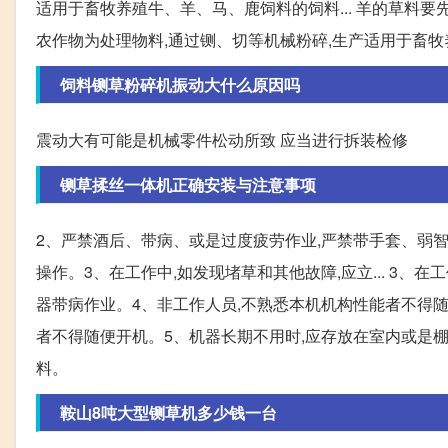
适用于畜牧养殖牛、羊、马、鹿饲料的饲料... 羊的草料
农作物为处理物料,通过铡、切等机械粉碎,生产适用于畜
饲料铡草粉碎机振动大什么原因吗
震动大有可能是机械零件松动所致 应当进行拆装检修
铡草揉丝一体机正确安装与注意事项
2、严禁酒后、带病、或是过度疲劳作业,严禁带手套、弱智
操作。3、在工作中,如发现堵草和其他故障,应立... 3、
器带病作业。4、非工作人员,不熟悉本机机构性能者不得随便
者不得随便开机。5、机器长期不用时,应存放在室内或是棚
料。
鞍山8吨大型铡草机多少钱一台