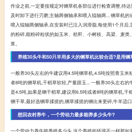
作业之前,一定要按规定对铡草机各部位进行检查调整,待达
及时卸下进行刃磨;主轴两侧轴承和喂入辊轴两... 铡草机
喂入辊轴两侧轴承,在安装时已注入润滑脂,每使用1个月后,
的粉碎,能粉碎粒状的如玉米、秸秆、小树枝、高梁、麦类
浆。
养殖30头牛和50只羊用多大的铡草机比较合适?是用铡
一般养30头左右的牛建议用4.5吨铡草机,4.5吨按照青玉米
者8吨的铡草机,干稻草软轻,产量跟玉... 一般养30头左右
是4.5吨,如果是铡干稻草,建议用6.5吨或者8吨的铡草机,干
铡干草,最好选铡草揉搓的,铡草揉搓的铡出来更碎,牛羊适口
想回农村养牛，一个劳动力最多能养多少头牛?
一个劳动力养牛能养殖多少头 这个养殖的环境不一样那如