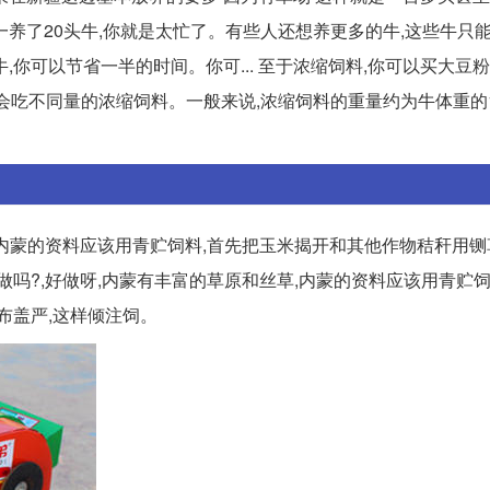
牛一养了20头牛,你就是太忙了。有些人还想养更多的牛,这些牛只
你可以节省一半的时间。你可... 至于浓缩饲料,你可以买大豆
会吃不同量的浓缩饲料。一般来说,浓缩饲料的重量约为牛体重的1
,内蒙的资料应该用青贮饲料,首先把玉米揭开和其他作物秸秆用铡
好做吗?,好做呀,内蒙有丰富的草原和丝草,内蒙的资料应该用青贮饲
布盖严,这样倾注饲。