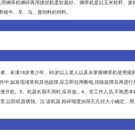
要先用铡草机铡碎再用揉丝机柔软最好。 铡草机是以玉米秸秆、麦
牧养殖牛、羊、马、鹿饲料的饲料。
者、未满18岁青少年、60岁以上老人以及未掌握铡草机使用规
在工作中,如发现堵草和其他故障,应立即拉闸断电,排除故障后再进行
开机。5、机器长期不用时,应存放... 4、非工作人员,不熟悉
里,以防机器锈蚀。注:该机器,粉碎细度由筛孔孔径大小确定。