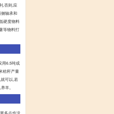
,否则,应
两侧轴承和
中低硬度物料
薯等物料打
用6.5吨或
玉米秸秆产量
机就可以,若
,养羊。
至更多点也没