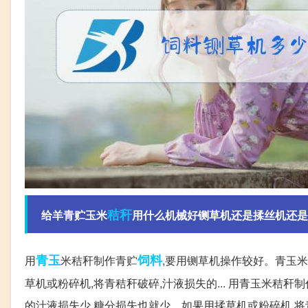
秸秆
给羊青贮玉米
用什么机械好铡草机还是揉丝机还是
青玉
饲料
用
米秸秆制作青贮
,要用铡草机操作较好。青玉米
草机或粉碎机,将青秸秆破碎,汁液损失的... 用青玉米秸
的汁液损失少,糖分损失也就少。如果用揉草机或粉碎机,将