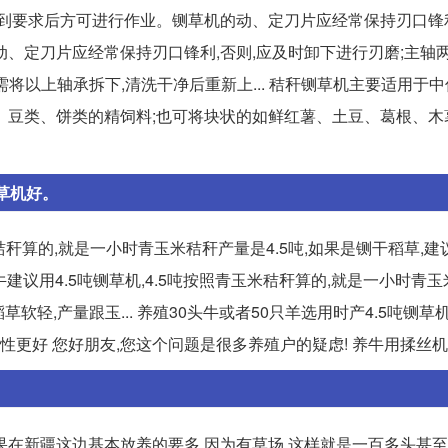
到要求后方可进行作业。铡草机的动、定刀片应经常保持刃口锋利
的动、定刀片应经常保持刃口锋利,否则,应及时卸下进行刃磨;主轴
需将以上轴承拆下,清洗干净后重新上... 秸秆铡草机主要适用于
、豆类、饼类的精饲料;也可将块状的如鲜红薯、土豆、葛根、木
草机好。
秸秆算的,就是一小时青玉米秸秆产量是4.5吨,如果是铡干稻草,建议
的牛建议用4.5吨铡草机,4.5吨按照青玉米秸秆算的,就是一小时青
稻草软轻,产量跟玉... 养殖30头牛或者50只羊选用时产4.5吨铡草
性更好 您好朋友,您这个问题是很多养殖户的疑虑! 养牛用揉丝机
果在新疆这边基本放养的要多 因为有草场 这样就是一百多头甚