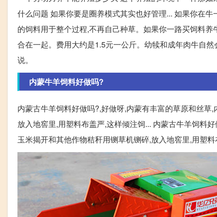
什么问题 如果你要是圈养模式其实也好管理... 如果你在
的饲料用于整个过程,不再自己种草。如果你一路买饲料养牛,
合在一起。费用大约是1.5元一公斤。幼犊和成年肉牛自然
说。
内蒙牛羊饲料好做吗?
内蒙古牛羊饲料好做吗?,好做呀,内蒙有丰富的草原和丝草
放入地窖里,用塑料布盖严,这样倾注饲... 内蒙古牛羊饲料
玉米揭开和其他作物秸秆用铡草机铡碎,放入地窖里,用塑料