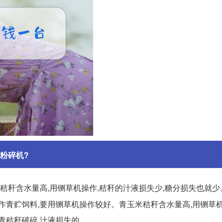
粉碎机?
秸秆含水量高,用铡草机操作,秸秆的汁液损失少,糖分损失也就
秆制作青贮饲料,要用铡草机操作较好。青玉米秸秆含水量高,用铡草
青秸秆破碎,汁液损失的。