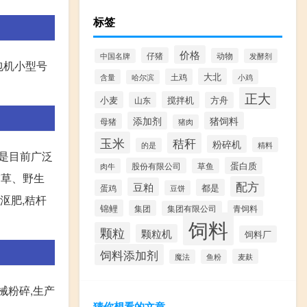
标签
价格
仔猪
动物
中国名牌
发酵剂
包机小型号
大北
土鸡
含量
小鸡
哈尔滨
正大
小麦
搅拌机
山东
方舟
添加剂
猪饲料
母猪
猪肉
玉米
秸秆
粉碎机
精料
的是
,是目前广泛
蛋白质
股份有限公司
肉牛
草鱼
稻草、野生
配方
豆粕
都是
蛋鸡
豆饼
沤肥,秸杆
锦鲤
集团
青饲料
集团有限公司
饲料
颗粒
颗粒机
饲料厂
饲料添加剂
麦麸
魔法
鱼粉
械粉碎,生产
猜你想看的文章