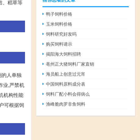
秸、稻草等
鸭子饲料价格
玉米饲料价格
饲料研究好发吗
购买饲料请示
揭阳海大饲料招聘
亳州正大猪饲料厂家直销
海员船上创意过元宵
则的人单独
中国饲料原料成分表
作业,严禁机
饲料厂配小料会得病么
本机机构性能
渔峰脆肉罗非鱼饲料
用户可根据饲