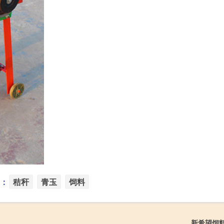
：
秸秆
青玉
饲料
新希望饲