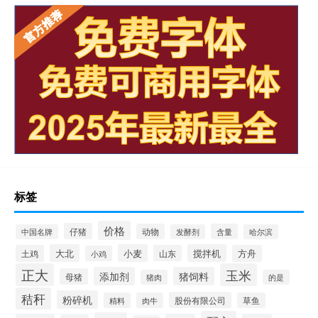
标签
价格
仔猪
动物
含量
中国名牌
发酵剂
哈尔滨
大北
小麦
搅拌机
土鸡
山东
方舟
小鸡
正大
玉米
添加剂
猪饲料
母猪
猪肉
的是
秸秆
粉碎机
股份有限公司
精料
肉牛
草鱼