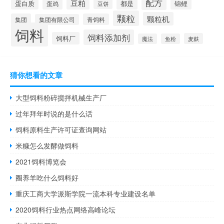
配方
豆粕
蛋白质
都是
锦鲤
蛋鸡
豆饼
颗粒
颗粒机
集团
青饲料
集团有限公司
饲料
饲料添加剂
饲料厂
麦麸
魔法
鱼粉
猜你想看的文章
大型饲料粉碎搅拌机械生产厂
过年拜年时说的是什么话
饲料原料生产许可证查询网站
米糠怎么发酵做饲料
2021饲料博览会
圈养羊吃什么饲料好
重庆工商大学派斯学院一流本科专业建设名单
2020饲料行业热点网络高峰论坛