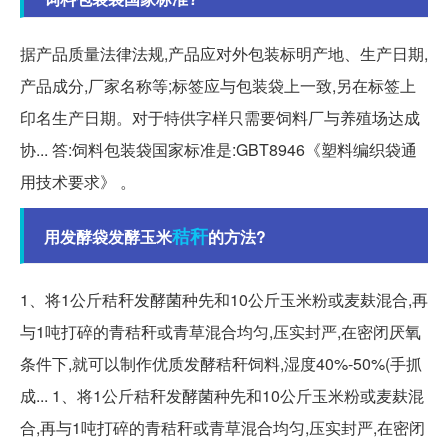
据产品质量法律法规,产品应对外包装标明产地、生产日期,
产品成分,厂家名称等;标签应与包装袋上一致,另在标签上
印名生产日期。对于特供字样只需要饲料厂与养殖场达成
协... 答:饲料包装袋国家标准是:GBT8946《塑料编织袋通
用技术要求》 。
秸秆
用发酵袋发酵玉米
的方法?
1、将1公斤秸秆发酵菌种先和10公斤玉米粉或麦麸混合,再
与1吨打碎的青秸秆或青草混合均匀,压实封严,在密闭厌氧
条件下,就可以制作优质发酵秸秆饲料,湿度40%-50%(手抓
成... 1、将1公斤秸秆发酵菌种先和10公斤玉米粉或麦麸混
合,再与1吨打碎的青秸秆或青草混合均匀,压实封严,在密闭