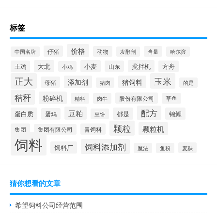
标签
价格
仔猪
动物
含量
中国名牌
发酵剂
哈尔滨
大北
小麦
搅拌机
土鸡
山东
方舟
小鸡
正大
玉米
添加剂
猪饲料
母猪
猪肉
的是
秸秆
粉碎机
股份有限公司
精料
肉牛
草鱼
配方
豆粕
蛋白质
都是
锦鲤
蛋鸡
豆饼
颗粒
颗粒机
集团
青饲料
集团有限公司
饲料
饲料添加剂
饲料厂
麦麸
魔法
鱼粉
猜你想看的文章
希望饲料公司经营范围