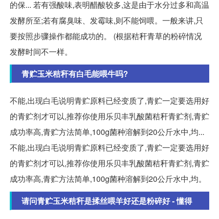
的保... 若有强酸味,表明醋酸较多,这是由于水分过多和高温
发酵所至;若有腐臭味、发霉味,则不能饲喂。一般来讲,只
要按照步骤操作都能成功的。 (根据秸秆青草的粉碎情况
发酵时间不一样。
青贮玉米秸秆有白毛能喂牛吗?
不能,出现白毛说明青贮原料已经变质了,青贮一定要选用好
的青贮剂才可以,推荐你使用乐贝丰乳酸菌秸秆青贮剂,青贮
成功率高,青贮方法简单,100g菌种溶解到20公斤水中,均...
不能,出现白毛说明青贮原料已经变质了,青贮一定要选用好
的青贮剂才可以,推荐你使用乐贝丰乳酸菌秸秆青贮剂,青贮
成功率高,青贮方法简单,100g菌种溶解到20公斤水中,均。
请问青贮玉米秸秆是揉丝喂羊好还是粉碎好 - 懂得