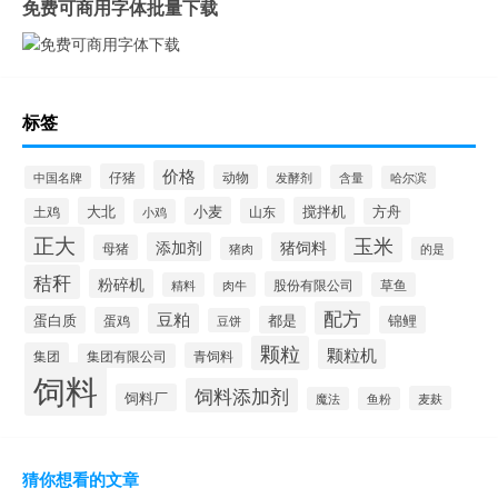
免费可商用字体批量下载
标签
价格
仔猪
动物
含量
中国名牌
发酵剂
哈尔滨
大北
小麦
搅拌机
土鸡
山东
方舟
小鸡
正大
玉米
添加剂
猪饲料
母猪
猪肉
的是
秸秆
粉碎机
股份有限公司
精料
肉牛
草鱼
配方
豆粕
蛋白质
都是
锦鲤
蛋鸡
豆饼
颗粒
颗粒机
集团
青饲料
集团有限公司
饲料
饲料添加剂
饲料厂
麦麸
魔法
鱼粉
猜你想看的文章