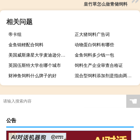
皇竹草怎么做青储饲料
相关问题
帝卡组
正大猪饲料广告词
金鱼锦鲤配合饲料
动物蛋白饲料有哪些
美国威斯康星大学麦迪逊分校世界排名详情
金鱼饲料多少钱一包
英国伍斯特大学在哪个城市
饲料生产企业审查合格证
财神鱼饲料什么牌子的好
混合型饲料添加剂是指由两种或者两种以上
☚
公告