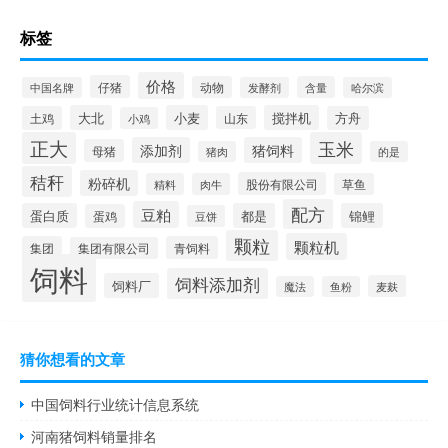
标签
价格
仔猪
动物
含量
中国名牌
发酵剂
哈尔滨
大北
小麦
搅拌机
土鸡
山东
方舟
小鸡
正大
玉米
添加剂
猪饲料
母猪
猪肉
的是
秸秆
粉碎机
股份有限公司
精料
肉牛
草鱼
配方
豆粕
蛋白质
都是
锦鲤
蛋鸡
豆饼
颗粒
颗粒机
集团
青饲料
集团有限公司
饲料
饲料添加剂
饲料厂
麦麸
魔法
鱼粉
猜你想看的文章
中国饲料行业统计信息系统
河南猪饲料销量排名