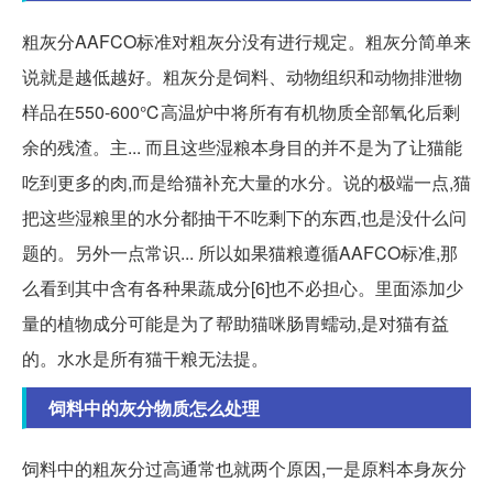
粗灰分AAFCO标准对粗灰分没有进行规定。粗灰分简单来
说就是越低越好。粗灰分是饲料、动物组织和动物排泄物
样品在550-600℃高温炉中将所有有机物质全部氧化后剩
余的残渣。主... 而且这些湿粮本身目的并不是为了让猫能
吃到更多的肉,而是给猫补充大量的水分。说的极端一点,猫
把这些湿粮里的水分都抽干不吃剩下的东西,也是没什么问
题的。另外一点常识... 所以如果猫粮遵循AAFCO标准,那
么看到其中含有各种果蔬成分[6]也不必担心。里面添加少
量的植物成分可能是为了帮助猫咪肠胃蠕动,是对猫有益
的。水水是所有猫干粮无法提。
饲料中的灰分物质怎么处理
饲料中的粗灰分过高通常也就两个原因,一是原料本身灰分