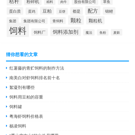
秸秆
粉碎机
股份有限公司
精料
肉牛
草鱼
配方
豆粕
蛋白质
都是
锦鲤
蛋鸡
豆饼
颗粒
颗粒机
集团
青饲料
集团有限公司
饲料
饲料添加剂
饲料厂
麦麸
魔法
鱼粉
猜你想看的文章
红薯藤的青贮饲料的制作方法
南美白对虾饲料排名前十名
絮凝剂有哪些
饲料用豆粕的容重
饲料罐
粤海虾饲料价格表
杨凌饲料