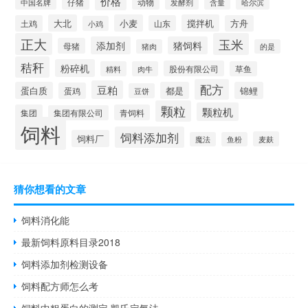
价格
仔猪
动物
含量
中国名牌
发酵剂
哈尔滨
大北
小麦
搅拌机
土鸡
山东
方舟
小鸡
正大
玉米
添加剂
猪饲料
母猪
猪肉
的是
秸秆
粉碎机
股份有限公司
精料
肉牛
草鱼
配方
豆粕
蛋白质
都是
锦鲤
蛋鸡
豆饼
颗粒
颗粒机
集团
青饲料
集团有限公司
饲料
饲料添加剂
饲料厂
麦麸
魔法
鱼粉
猜你想看的文章
饲料消化能
最新饲料原料目录2018
饲料添加剂检测设备
饲料配方师怎么考