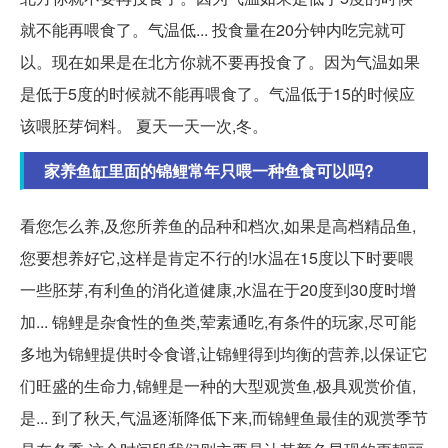
就不能再喂食了。气温低... 投食量在20分钟内吃完就可
以。现在如果是在北方你就不要再投食了。因为气温如果
是低于5度的时候就不能再喂食了。气温低于15的时候应
该喂胚芽饲料。 夏天一天一次,冬。
家养鱼缸里面的锦鲤常年只喂一种鱼食可以吗?
看您怎么养,及您所养鱼的品种和档次,如果是高档精品鱼,
您要想养好它,这样是肯定不行的!水温在15度以下时要喂
一些胚芽,有利鱼的消化道健康,水温在于20度到30度时增
加... 锦鲤是杂食性的鱼类,荤素通吃,有条件的玩家,尽可能
多地为锦鲤提供时令食谱,让锦鲤得到均衡的营养,以保证它
们旺盛的生命力,锦鲤是一种的大型观赏鱼,极具观赏价值,
是... 到了秋天,气温逐渐降低下来,而锦鲤鱼最佳的观赏季节