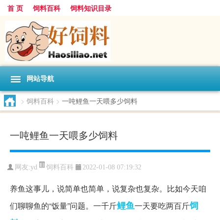
首 页
饲料百科
饲料知识目录
网站导航
>
饲料百科
>
一吨鲤鱼一天喂多少饲料
一吨鲤鱼一天喂多少饲料
饲料百科
网友:
yd
2022-01-08 07:19:32
养鱼这事儿，说简单也简单，说复杂也复杂。比如今天咱
鲤鱼
饲
们聊聊鱼的“饭量”问题。一千斤
一天要吃两百斤