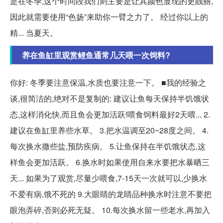
是在冬季,这个时间段我们则主要是让其颜色显现的更靓丽,
因此就需要使用“色扬”来助你一臂之力了。 经过你以上的
精... 当夏天。
养在鱼缸里观赏鲤鱼通常几天喂一次饲料?
你好: 冬季要注意保温,水质也要注意一下。 ■我的经验之
谈,很简洁的,绝对不是复制的: 建议让鱼每天保持半饥饿状
态,这样消化快,而且鱼会更加活跃!喂食饲料最好2天喂... 2.
建议在鱼缸里养些水草。 3.把水温调至20~28度之间。 4.
每次换水撒些盐,预防疾病。 5.让鱼保持在半饥饿状态,这
样鱼会更加活跃。 6.换水时如果使用自来水要把水暴晒三
天... 如果为了观赏,尽量少喂食,7-15天一次就可以,少换水
不爱有病,饿不死的 9.大眼睛的龙睛品种换水时注意不要把
眼泡弄碎,否则必死无疑。 10.每次换水留一些老水,再加入