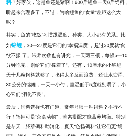
料
？好家伙，这是鱼还是猪啊！600斤鲤鱼一天6斤饲料，
听起来合理多了，不过，为啥鲤鱼的“食量”差距这么大
呢？
其实，鱼的“吃饭”习惯跟温度、种类、大小都有关系。比
锦鲤
如
，20—27度是它们的“幸福温度”，超过30度就“食
欲不振”了。喂养次数也有讲究，一天两三顿，每顿5—10
分钟吃完，别给它们“撑着了”。还有，10厘米的小锦鲤一
天十几粒饲料就够了，吃得太多反而浪费，还让水变浑。
30公分的锦鲤，一天一小勺，室温低于5度就别喂了，小
心它们“消化不良”。
最后，饲料选择也有门道。常年只喂一种饲料？不行不
行！锦鲤可是“杂食动物”，荤素搭配才能营养均衡。特别
是冬天，胚芽饲料助消化，夏天“色扬饲料”让它们更“靓
丽”。所以，养鱼不仅是个技术活，还是个“操心活”啊！