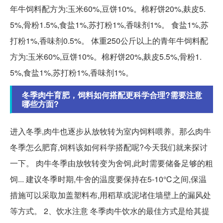
年牛饲料配方为:玉米60%,豆饼10%。棉籽饼20%,麸皮5.
5%,骨粉1.5%,食盐1%,苏打粉1%,香味剂1%。 食盐1%,苏
打粉1%,香味剂0.5%。 体重250公斤以上的青年牛饲料配
方为:玉米60%,豆饼10%。棉籽饼20%,麸皮5.5%,骨粉1.
5%,食盐1%,苏打粉1%,香味剂1%。
冬季肉牛育肥，饲料如何搭配更科学合理?需要注意
哪些方面?
进入冬季,肉牛也逐步从放牧转为室内饲料喂养。那么肉牛
冬季怎么肥育,饲料该如何科学搭配呢?今天我们就来探讨
一下。 肉牛冬季由放牧转变为舍饲,此时需要储备足够的粗
饲... 建议冬季时期,牛舍的温度要保持在5-10℃之间,保温
措施可以采取加盖塑料布,用稻草或泥堵住墙壁上的漏风处
等方式。 2、饮水注意 冬季肉牛饮水的最佳方式是给其提