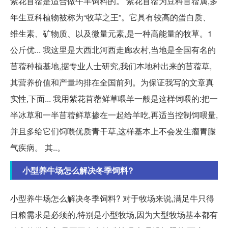
紫花苜蓿是适合做牛羊饲料的。 紫花苜蓿为豆科苜蓿属,多
年生豆科植物被称为“牧草之王”。它具有较高的蛋白质、
维生素、矿物质、以及微量元素,是一种高能量的牧草。1
公斤优... 我这里是大西北河西走廊农村,当地是全国有名的
苜蓿种植基地,据专业人士研究,我们本地种出来的苜蓿草,
其营养价值和产量均排在全国前列。为保证我写的文章真
实性,下面... 我用紫花苜蓿鲜草喂羊一般是这样饲喂的:把一
半冰草和一半苜蓿鲜草掺在一起给羊吃,再适当控制饲喂量,
并且多给它们饲喂优质青干草,这样基本上不会发生瘤胃臌
气疾病。 其..。
小型养牛场怎么解决冬季饲料?
小型养牛场怎么解决冬季饲料? 对于牧场来说,满足牛只得
日粮需求是必须的,特别是小型牧场,因为大型牧场基本都有