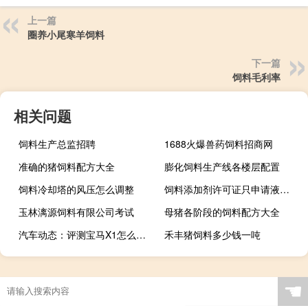
上一篇
圈养小尾寒羊饲料
下一篇
饲料毛利率
相关问题
饲料生产总监招聘
1688火爆兽药饲料招商网
准确的猪饲料配方大全
膨化饲料生产线各楼层配置
饲料冷却塔的风压怎么调整
饲料添加剂许可证只申请液体的可以吗
玉林漓源饲料有限公司考试
母猪各阶段的饲料配方大全
汽车动态：评测宝马X1怎么样及北汽幻速S3多少钱
禾丰猪饲料多少钱一吨
☚