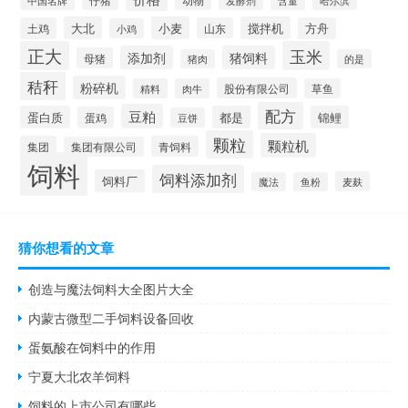
动物
含量
中国名牌
发酵剂
哈尔滨
大北
小麦
搅拌机
土鸡
山东
方舟
小鸡
正大
玉米
添加剂
猪饲料
母猪
猪肉
的是
秸秆
粉碎机
股份有限公司
精料
肉牛
草鱼
配方
豆粕
蛋白质
都是
锦鲤
蛋鸡
豆饼
颗粒
颗粒机
集团
青饲料
集团有限公司
饲料
饲料添加剂
饲料厂
麦麸
魔法
鱼粉
猜你想看的文章
创造与魔法饲料大全图片大全
内蒙古微型二手饲料设备回收
蛋氨酸在饲料中的作用
宁夏大北农羊饲料
饲料的上市公司有哪些