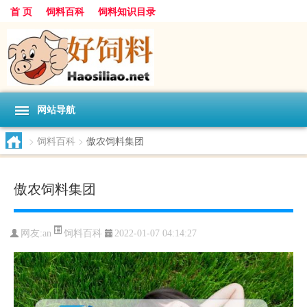
首 页
饲料百科
饲料知识目录
网站导航
>
饲料百科
>
傲农饲料集团
傲农饲料集团
饲料百科
网友:
an
2022-01-07 04:14:27