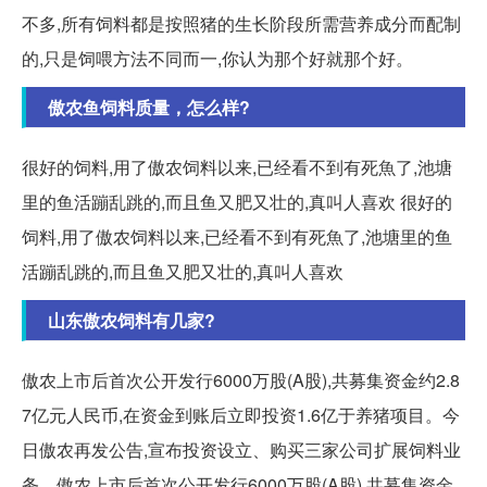
不多,所有饲料都是按照猪的生长阶段所需营养成分而配制
的,只是饲喂方法不同而一,你认为那个好就那个好。
傲农鱼饲料质量，怎么样?
很好的饲料,用了傲农饲料以来,已经看不到有死魚了,池塘
里的鱼活蹦乱跳的,而且鱼又肥又壮的,真叫人喜欢 很好的
饲料,用了傲农饲料以来,已经看不到有死魚了,池塘里的鱼
活蹦乱跳的,而且鱼又肥又壮的,真叫人喜欢
山东傲农饲料有几家?
傲农上市后首次公开发行6000万股(A股),共募集资金约2.8
7亿元人民币,在资金到账后立即投资1.6亿于养猪项目。今
日傲农再发公告,宣布投资设立、购买三家公司扩展饲料业
务... 傲农上市后首次公开发行6000万股(A股),共募集资金