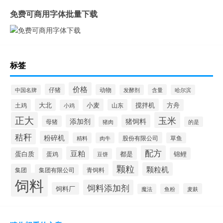
免费可商用字体批量下载
标签
价格
仔猪
动物
含量
中国名牌
发酵剂
哈尔滨
大北
小麦
搅拌机
土鸡
山东
方舟
小鸡
正大
玉米
添加剂
猪饲料
母猪
猪肉
的是
秸秆
粉碎机
股份有限公司
精料
肉牛
草鱼
配方
豆粕
蛋白质
都是
锦鲤
蛋鸡
豆饼
颗粒
颗粒机
集团
青饲料
集团有限公司
饲料
饲料添加剂
饲料厂
麦麸
魔法
鱼粉