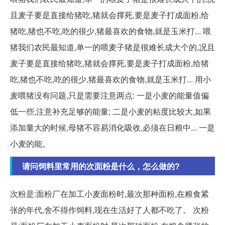
且麦子要是直接给猪吃,猪就会撑死,要是麦子打成面粉,给
猪吃,猪也不吃,吃的很少,猪最喜欢的食物,就是玉米打... 喂
猪我们农民最知道,单一的喂麦子猪是很难长成大个的,况且
麦子要是直接给猪吃,猪就会撑死,要是麦子打成面粉,给猪
吃,猪也不吃,吃的很少,猪最喜欢的食物,就是玉米打... 用小
麦喂猪没有问题,只是需要注意两点: 一是小麦的能量值偏
低一些,注意补充足够的能量; 二是小麦的粘度比较大,如果
添加量大的时候,母猪不容易消化吸收,必须在日粮中... 一是
小麦的能。
请问饲料里常用的次面粉是什么，怎么做的?
次粉是:面粉厂在加工小麦面粉时,最次那种面粉,在粮食紧
张的年代,舍不得作饲料,现在生活好了人都不吃了。 次粉