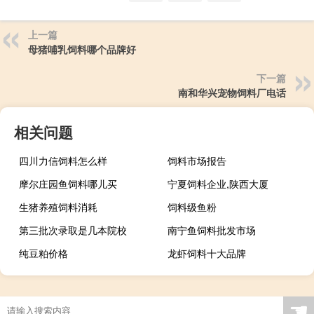
上一篇
母猪哺乳饲料哪个品牌好
下一篇
南和华兴宠物饲料厂电话
相关问题
四川力信饲料怎么样
饲料市场报告
摩尔庄园鱼饲料哪儿买
宁夏饲料企业,陕西大厦
生猪养殖饲料消耗
饲料级鱼粉
第三批次录取是几本院校
南宁鱼饲料批发市场
纯豆粕价格
龙虾饲料十大品牌
☚