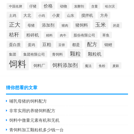
价格
仔猪
动物
含量
中国名牌
发酵剂
哈尔滨
大北
小麦
搅拌机
土鸡
山东
方舟
小鸡
正大
玉米
添加剂
猪饲料
母猪
猪肉
的是
秸秆
粉碎机
股份有限公司
精料
肉牛
草鱼
配方
豆粕
蛋白质
都是
锦鲤
蛋鸡
豆饼
颗粒
颗粒机
集团
青饲料
集团有限公司
饲料
饲料添加剂
饲料厂
麦麸
魔法
鱼粉
猜你想看的文章
哺乳母猪的饲料配方
非常实用的养猪饲料配方
饲料中微量元素有机和无机
青饲料加工颗粒机多少钱一台