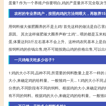
蛋量? 作为一个养殖户你要明白,鸡的产蛋量并不完全取决
农村的专业养鸡户，按照肉鸡的方法饲喂大，再散养1
用饲料催大催肥圈养的不是土鸡! 首先这样的做法是自己
原因。 其次这样催肥催大圈养声称“土鸡”... 喂的都是玉
蛋,体重达到3斤左右基本不会上升。这种鸡农民基本上是自己
按饲料鸡的价钱出售,绝不可能按跑山鸡的价格出售,可以出栏时
一只鸡每天吃多少谷子?
1:鸡的大小不同,品种不同,所需要的饲料数量上是不一样的
大小,来确定鸡的给料量。一般雏鸡一天... 1:鸡的大小不
分类的,不同阶段有不同的饲料。根据鸡的大小,来确定鸡的给
有不同的饲料。根据鸡的大小,来确定鸡的给料量。一般雏鸡一天4