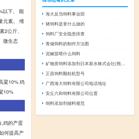
%以下。 能
海大反刍饲料事业部
量元素。 维
猪饲料是拿什么做的
元素2公斤、
饲料厂安全隐患排查
斤、微生态
青储饲料的制作方法图
泥鳅苗喂什么饲料
矿物质饲料添加剂日本新水株式会社(熊本工厂)
正昌饲料颗粒机型号
高粱10% 鸡
广西海大饲料有限公司电话地址
粱10%
安丘六和饲料有限公司位置
饲料添加剂辅料规范
,鸡的产蛋
是如何提高产