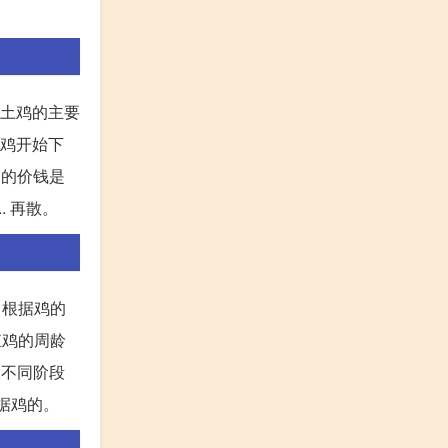
可土鸡的主要
母鸡开始下
售的价钱是
. 再散。
。根据鸡的
殖鸡的周龄
,不同阶段
根据鸡的。