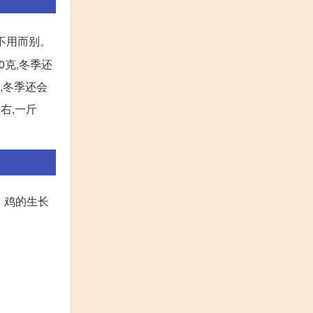
种不用而别。
0克,冬季还
克,冬季还会
左右,一斤
 鸡的生长