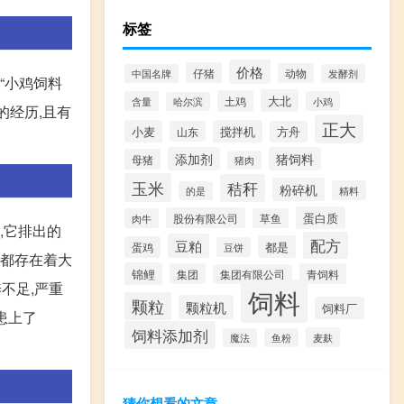
标签
价格
仔猪
动物
中国名牌
发酵剂
“小鸡饲料
大北
土鸡
含量
小鸡
哈尔滨
的经历,且有
正大
小麦
搅拌机
山东
方舟
添加剂
猪饲料
母猪
猪肉
玉米
秸秆
粉碎机
精料
的是
蛋白质
股份有限公司
肉牛
草鱼
,它排出的
配方
豆粕
都是
蛋鸡
豆饼
,都存在着大
锦鲤
集团
青饲料
集团有限公司
不足,严重
饲料
颗粒
颗粒机
饲料厂
患上了
饲料添加剂
麦麸
魔法
鱼粉
猜你想看的文章