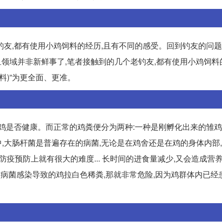
友,都有使用小鸡饲料的经历,且有不同的感受。回到钓友的问题
在钓鱼领域并非新鲜事了,笔者接触到的几个老钓友,都有使用小鸡饲料
料)”为更全面、更准。
鸡是否健康。而正常的鸡粪便分为两种:一种是刚孵化出来的雏鸡
中,大肠杆菌是普遍存在的病菌,无论是在鸡舍还是在鸡的身体内部
防疫预防上就有很大的难度... 长时间的进食量减少,又会造成营养
为病菌感染导致的鸡拉白色稀粪,那就非常危险,因为鸡群体内已经