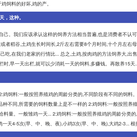
于鸡饲料的好坏,鸡的产。
5天，这种。
害自己。我们应该承认这样的饲养方法相当普遍,也是消费者不认
米粒或者稻谷,土鸡生长时间长,2斤左右需要8个月时间,十个月左右
吃,在我们老家的行情比... 总之,土鸡,按肉鸡的方法饲养大,出
,早一天出栏,就可以少消耗一天的饲料,多赚钱。再散养15天..
 2:鸡饲料:一般按照养殖鸡的周龄分类的,不同阶段有不同的饲料
同,品种不同,所需要的饲料数量上是不一样的 2:鸡饲料:一般按照养
料量。一般雏鸡一天... 2:鸡饲料:一般按照养殖鸡的周龄分类的
-5次(早、中、晚、夜),小鸡3次(早、中、晚),大鸡2-3... 