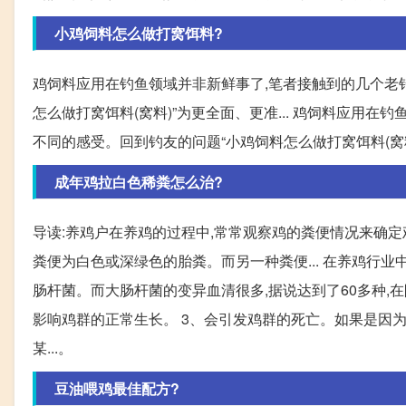
小鸡饲料怎么做打窝饵料?
鸡饲料应用在钓鱼领域并非新鲜事了,笔者接触到的几个老钓
怎么做打窝饵料(窝料)”为更全面、更准... 鸡饲料应用
不同的感受。回到钓友的问题“小鸡饲料怎么做打窝饵料(窝
成年鸡拉白色稀粪怎么治?
导读:养鸡户在养鸡的过程中,常常观察鸡的粪便情况来确定
粪便为白色或深绿色的胎粪。而另一种粪便... 在养鸡行业
肠杆菌。而大肠杆菌的变异血清很多,据说达到了60多种,在
影响鸡群的正常生长。 3、会引发鸡群的死亡。如果是因
某...。
豆油喂鸡最佳配方?