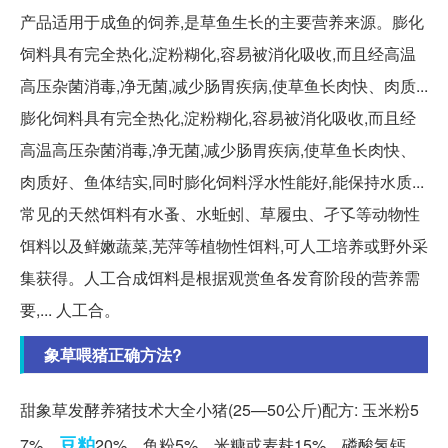
产品适用于成鱼的饲养,是草鱼生长的主要营养来源。膨化
饲料具有完全热化,淀粉糊化,容易被消化吸收,而且经高温
高压杂菌消毒,净无菌,减少肠胃疾病,使草鱼长肉快、肉质...
膨化饲料具有完全热化,淀粉糊化,容易被消化吸收,而且经
高温高压杂菌消毒,净无菌,减少肠胃疾病,使草鱼长肉快、
肉质好、鱼体结实,同时膨化饲料浮水性能好,能保持水质...
常见的天然饵料有水蚤、水蚯蚓、草履虫、孑孓等动物性
饵料以及鲜嫩蔬菜,芜萍等植物性饵料,可人工培养或野外采
集获得。人工合成饵料是根据观赏鱼各发育阶段的营养需
要,... 人工合。
象草喂猪正确方法?
甜象草发酵养猪技术大全小猪(25—50公斤)配方: 玉米粉5
豆粕
7%、
20%、鱼粉5%、米糠或麦麸15%、磷酸氢钙