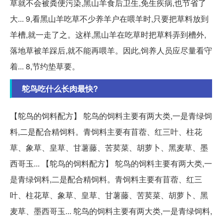
草就不会被粪便污染,黑山羊食后卫生,免生疾病,也节省了
大... 9,看黑山羊吃草不少养羊户在喂羊时,只要把草料放到
羊槽,就一走了之。这样,黑山羊在吃草时把草料弄到槽外,
落地草被羊踩后,就不能再喂羊。因此,饲养人员应尽量看守
着... 8,节约垫草要。
鸵鸟吃什么长肉最快?
【鸵鸟的饲料配方】 鸵鸟的饲料主要有两大类,一是青绿饲
料,二是配合精饲料。青饲料主要有苜蓿、红三叶、柱花
草、象草、皇草、甘薯藤、苦荬菜、胡萝卜、黑麦草、墨
西哥玉... 【鸵鸟的饲料配方】 鸵鸟的饲料主要有两大类,一
是青绿饲料,二是配合精饲料。青饲料主要有苜蓿、红三
叶、柱花草、象草、皇草、甘薯藤、苦荬菜、胡萝卜、黑
麦草、墨西哥玉... 鸵鸟的饲料主要有两大类,一是青绿饲料,