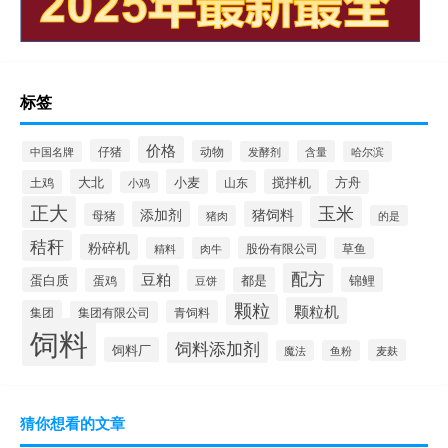
标签
价格
仔猪
动物
含量
中国名牌
发酵剂
哈尔滨
大北
小麦
搅拌机
土鸡
山东
方舟
小鸡
正大
玉米
添加剂
猪饲料
母猪
猪肉
的是
秸秆
粉碎机
股份有限公司
精料
肉牛
草鱼
配方
豆粕
蛋白质
都是
锦鲤
蛋鸡
豆饼
颗粒
颗粒机
集团
青饲料
集团有限公司
饲料
饲料添加剂
饲料厂
麦麸
魔法
鱼粉
猜你想看的文章