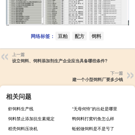
网络标签：
豆粕
配方
饲料
上一篇
设立饲料、饲料添加剂生产企业应当具备哪些条件?
下一篇
建一个小型饲料厂要多少钱
相关问题
虾饲料生产线
“无母何恃”的出处是哪里
饲料禁止添加抗生素规定
鸭饲料打窝钓鱼怎么样
稻壳饲料压块机
蚯蚓做饲料是不是亏了