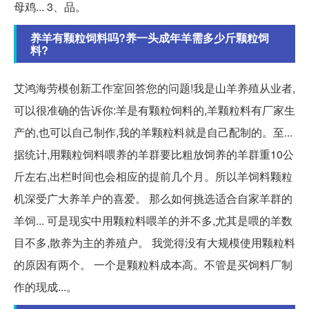
母鸡... 3、品。
养羊有颗粒饲料吗?养一头成年羊需多少斤颗粒饲
料?
艾鸿海劳模创新工作室回答您的问题!我是山羊养殖从业者,
可以很准确的告诉你:羊是有颗粒饲料的,羊颗粒料有厂家生
产的,也可以自己制作,我的羊颗粒料就是自己配制的。至...
据统计,用颗粒饲料喂养的羊群要比粗放饲养的羊群重10公
斤左右,出栏时间也会相应的提前几个月。所以羊饲料颗粒
机深受广大养羊户的喜爱。 那么如何挑选适合自家羊群的
羊饲... 可是现实中用颗粒料喂羊的并不多,尤其是喂的羊数
目不多,散养为主的养殖户。 我觉得没有大规模使用颗粒料
的原因有两个。 一个是颗粒料成本高。不管是买饲料厂制
作的现成...。