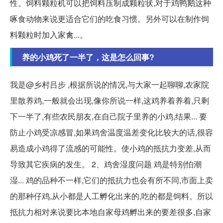
性。饲料颗粒机可以把饲料压制成颗粒状,对于鸡鸭鹅这种
啄食动物来说更适合它们的吃食习惯。另外可以在制作饲
料颗粒时加入家禽...。
养的小鸡死了一半了，这是怎么回事?
我是@乡村吕步 ,根据所说的情况,与大家一起聊聊,农家院
里散养鸡,一般就会出现,像你所说一样,这鸡养着养着,只剩
下一半了,有些农民朋友,在自己院子里养的小鸡,结果... 要
防止小鸡受凉感冒,如果鸡舍温度温差变化比较大的话,很容
易造成小鸡得了流感的可能性。使小鸡的抵抗力变差,从而
导致其它疾病的发生。 2、鸡舍湿度问题 鸡是特别怕潮
湿... 鸡的品种不一样,它们的抵抗力也会有所不同,市面上卖
的那种仔鸡,从小都是人工孵化出来的,吃的都是饲料。所以
抵抗力相对来说要比本地自家母鸡孵出来的要差很多,自家