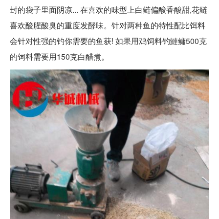
封的袋子里面阴凉... 在喜欢的味型上白鲢偏酸香酸甜,花鲢
喜欢酸腥酸臭的重度发酵味。针对两种鱼的特性配比饵料
会针对性强的钓你需要的鱼获! 如果用鸡饲料钓鰱鳙500克
的饲料需要用150克白醋煮。