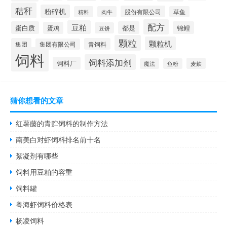
秸秆
粉碎机
股份有限公司
精料
肉牛
草鱼
配方
豆粕
蛋白质
都是
锦鲤
蛋鸡
豆饼
颗粒
颗粒机
集团
青饲料
集团有限公司
饲料
饲料添加剂
饲料厂
麦麸
魔法
鱼粉
猜你想看的文章
红薯藤的青贮饲料的制作方法
南美白对虾饲料排名前十名
絮凝剂有哪些
饲料用豆粕的容重
饲料罐
粤海虾饲料价格表
杨凌饲料