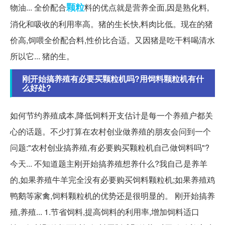
颗粒
物油... 全价配合
料的优点就是营养全面,因是熟化料,
消化和吸收的利用率高。猪的生长快,料肉比低。现在的猪
价高,饲喂全价配合料,性价比合适。又因猪是吃干料喝清水
所以它... 猪的生。
刚开始搞养殖有必要买颗粒机吗?用饲料颗粒机有什
么好处?
如何节约养殖成本,降低饲料开支估计是每一个养殖户都关
心的话题。不少打算在农村创业做养殖的朋友会问到一个
问题:"农村创业搞养殖,有必要购买颗粒机自己做饲料吗"?
今天... 不知道题主刚开始搞养殖想养什么?我自己是养羊
的,如果养殖牛羊完全没有必要购买饲料颗粒机;如果养殖鸡
鸭鹅等家禽,饲料颗粒机的优势还是很明显的。 刚开始搞养
殖,养殖... 1.节省饲料,提高饲料的利用率,增加饲料适口