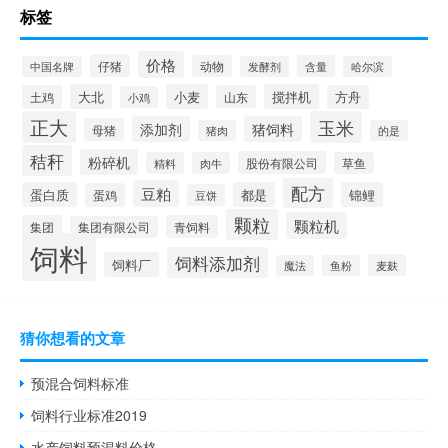
标签
价格
仔猪
动物
含量
中国名牌
发酵剂
哈尔滨
大北
小麦
搅拌机
土鸡
山东
方舟
小鸡
正大
玉米
添加剂
猪饲料
母猪
猪肉
的是
秸秆
粉碎机
股份有限公司
精料
肉牛
草鱼
配方
豆粕
蛋白质
都是
锦鲤
蛋鸡
豆饼
颗粒
颗粒机
集团
青饲料
集团有限公司
饲料
饲料添加剂
饲料厂
麦麸
魔法
鱼粉
猜你想看的文章
预混合饲料标准
饲料行业标准2019
水产饲料预混料价格