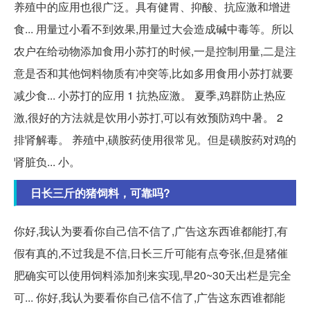
养殖中的应用也很广泛。具有健胃、抑酸、抗应激和增进
食... 用量过小看不到效果,用量过大会造成碱中毒等。所以
农户在给动物添加食用小苏打的时候,一是控制用量,二是注
意是否和其他饲料物质有冲突等,比如多用食用小苏打就要
减少食... 小苏打的应用 1 抗热应激。 夏季,鸡群防止热应
激,很好的方法就是饮用小苏打,可以有效预防鸡中暑。 2
排肾解毒。 养殖中,磺胺药使用很常见。但是磺胺药对鸡的
肾脏负... 小。
日长三斤的猪饲料，可靠吗?
你好,我认为要看你自己信不信了,广告这东西谁都能打,有
假有真的,不过我是不信,日长三斤可能有点夸张,但是猪催
肥确实可以使用饲料添加剂来实现,早20~30天出栏是完全
可... 你好,我认为要看你自己信不信了,广告这东西谁都能