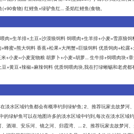
+90食物) 红鲤鱼+绿驴鱼红... 圣焰红鲤鱼(食物。
喂肉+生羊排+土豆=沙漠狼饲料 饲喂肉+生羊排+小麦=雪原狼饲
饲肉+蜂蜜=熊大饲料 香蕉+松果+大闸蟹=巨猿饲料 优质饲肉+松露
米+小麦=小麦宠物粮 胡萝卜+小麦=胡萝... 生牛排+饲喂肉块+
 土豆+黄豆+辣椒=麻辣饲料 优质饲喂肉块,我在打绿蜥蜴和老虎都
在淡水区域钓鱼都会有概率钓到绿鲈鱼; 2、推荐玩家去故梦河
游戏中的绿鲈鱼可以在地图许多的淡水区域中钓到,每次在淡水区域
、酒湖、安乐河、镜之河、归霞湾、... 2、推荐玩家去故梦河