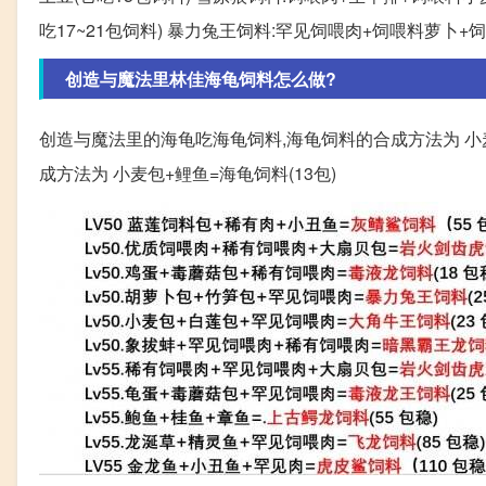
吃17~21包饲料) 暴力兔王饲料:罕见饲喂肉+饲喂料萝卜+饲喂
创造与魔法里林佳海龟饲料怎么做?
创造与魔法里的海龟吃海龟饲料,海龟饲料的合成方法为 小麦
成方法为 小麦包+鲤鱼=海龟饲料(13包)