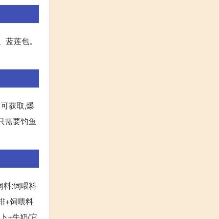
、蓝莲包。
可获取,爆
都只需要钓鱼
饲料:饲喂料
羊排+饲喂料
卜+牛奶(它