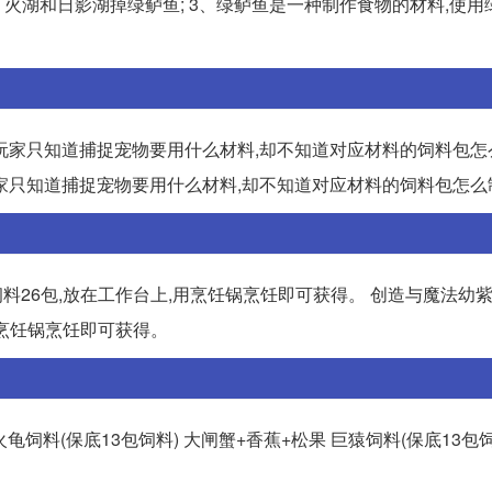
火湖和日影湖掉绿鲈鱼; 3、绿鲈鱼是一种制作食物的材料,使用
玩家只知道捕捉宠物要用什么材料,却不知道对应材料的饲料包怎
家只知道捕捉宠物要用什么材料,却不知道对应材料的饲料包怎么
料26包,放在工作台上,用烹饪锅烹饪即可获得。 创造与魔法幼紫
用烹饪锅烹饪即可获得。
火龟饲料(保底13包饲料) 大闸蟹+香蕉+松果 巨猿饲料(保底13包饲