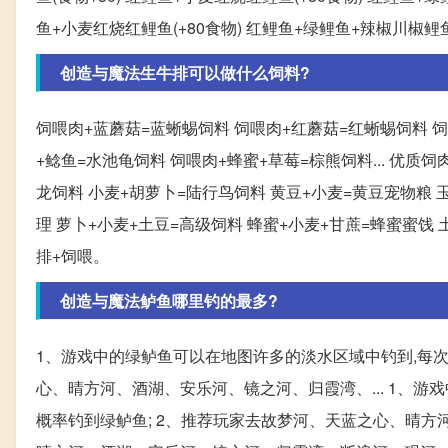
鱼+小麦红烧红鲤鱼(+80食物) 红鲤鱼+绿鲤鱼+辣椒川椒鲤鱼(
创造与魔法生牛排可以做什么饲料?
饲喂肉+蓝蘑菇=蓝蜥蜴饲料 饲喂肉+红蘑菇=红蜥蜴饲料 饲
+鲶鱼=水池龟饲料 饲喂肉+蜂蜜+草莓=棕熊饲料... 优质
龙饲料 小麦+胡萝卜=陆行鸟饲料 黄豆+小麦=黄豆宠物粮 玉
理 萝卜+小麦+土豆=高级饲料 蜂蜜+小麦+甘蔗=蜂蜜蜜饯
排+饲喂。
创造与魔法鲈鱼哪里钓的最多?
1、游戏中的绿鲈鱼可以在地图许多的淡水区域中钓到,每次
心、晴方河、酒湖、安乐河、镜之河、归霞湾、... 1、
概率钓到绿鲈鱼; 2、推荐玩家去故梦河、天蓝之心、晴方河