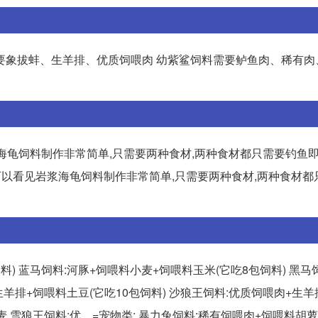
要象拔蚌、生羊排、优质饲喂肉 幼紫鲨饲料需要鲈鱼肉、稀有肉
岩浆海龟饲料制作非常简单,只需要两种食材,两种食材都只需要钓鱼即
) 可以看见岩浆海龟饲料制作非常简单,只需要两种食材,两种食材
料) 蓝马饲料:河豚+饲喂料小麦+饲喂料玉米(它吃8包饲料) 黑马
肉+生羊排+饲喂料土豆(它吃10包饲料) 沙狼王饲料:优质饲喂肉+生
 雪狼王饲料:优... =宠物类: 暴力兔饲料:稀有饲喂肉+饲喂料胡萝