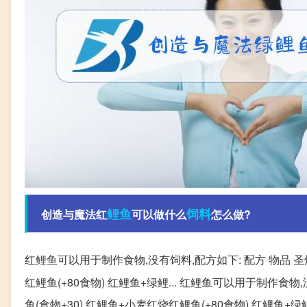
鲤鱼
饲料
创造与魔法红
可以做什么
怎么做?
红鲤鱼可以用于制作食物,没有饲料,配方如下: 配方 物品 圣焰红鲤
红鲤鱼(+80食物) 红鲤鱼+绿鲤... 红鲤鱼可以用于制作食物,
鱼(食物+30) 红鲤鱼+小麦红烧红鲤鱼(+80食物) 红鲤鱼+绿鲤.