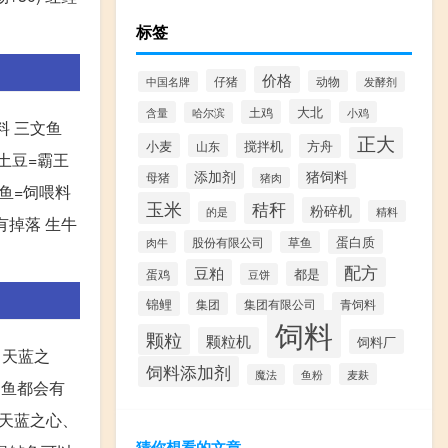
标签
价格
仔猪
动物
中国名牌
发酵剂
大北
土鸡
含量
小鸡
哈尔滨
料 三文鱼
正大
小麦
搅拌机
山东
方舟
+土豆=霸王
添加剂
猪饲料
母猪
猪肉
章鱼=饲喂料
玉米
秸秆
粉碎机
精料
的是
有掉落 生牛
蛋白质
股份有限公司
肉牛
草鱼
配方
豆粕
都是
蛋鸡
豆饼
锦鲤
集团
青饲料
集团有限公司
饲料
颗粒
颗粒机
饲料厂
、天蓝之
饲料添加剂
麦麸
魔法
鱼粉
钓鱼都会有
、天蓝之心、
猜你想看的文章