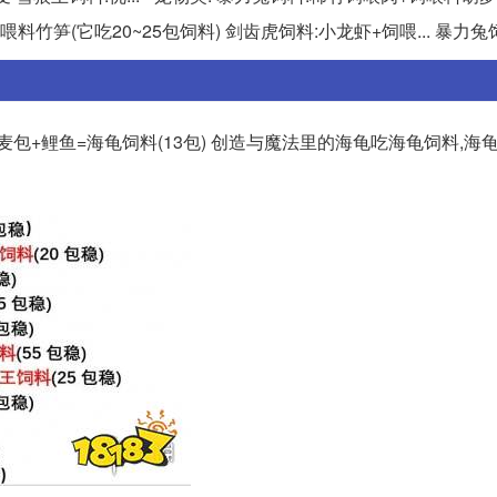
料竹笋(它吃20~25包饲料) 剑齿虎饲料:小龙虾+饲喂... 暴力兔
包+鲤鱼=海龟饲料(13包) 创造与魔法里的海龟吃海龟饲料,海