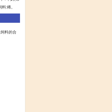
饲料:稀。
龟饲料的合