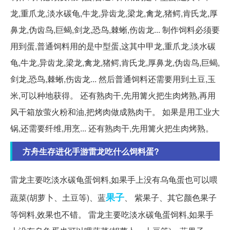
龙,重爪龙,淡水碳龟,牛龙,异齿龙,梁龙,禽龙,猪鳄,肯氏龙,厚
鼻龙,伪齿鸟,巨蝎,剑龙,恐鸟,棘蜥,伤齿龙... 制作饲料必须要
用到蛋,普通饲料用的是中型蛋,这其中甲龙,重爪龙,淡水碳
龟,牛龙,异齿龙,梁龙,禽龙,猪鳄,肯氏龙,厚鼻龙,伪齿鸟,巨蝎,
剑龙,恐鸟,棘蜥,伤齿龙... 然后普通饲料还需要用到土豆,玉
米,可以种地获得。 还有熟肉干,先用篝火把生肉烤熟,再用
风干箱放萤火粉和油,把烤肉做成熟肉干。 如果是用工业大
锅,还需要纤维,用烹... 还有熟肉干,先用篝火把生肉烤熟。
方舟生存进化手游雷龙吃什么饲料蛋?
雷龙主要吃淡水碳龟蛋饲料,如果手上没有乌龟蛋也可以喂
果子
蔬菜(胡萝卜、土豆等)、蓝
、 紫果子、其它颜色果子
等饲料,效果也不错。 雷龙主要吃淡水碳龟蛋饲料,如果手