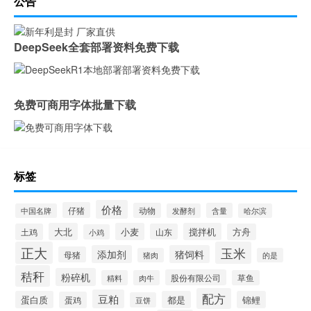
公告
DeepSeek全套部署资料免费下载
免费可商用字体批量下载
标签
价格
仔猪
动物
含量
中国名牌
发酵剂
哈尔滨
大北
小麦
搅拌机
土鸡
山东
方舟
小鸡
正大
玉米
添加剂
猪饲料
母猪
猪肉
的是
秸秆
粉碎机
股份有限公司
精料
肉牛
草鱼
配方
豆粕
蛋白质
都是
锦鲤
蛋鸡
豆饼