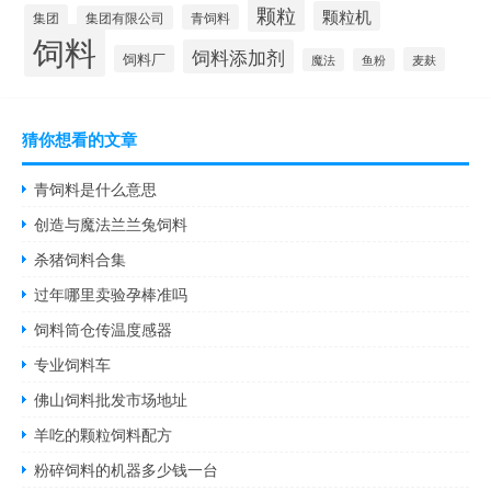
颗粒
颗粒机
集团
青饲料
集团有限公司
饲料
饲料添加剂
饲料厂
麦麸
魔法
鱼粉
猜你想看的文章
青饲料是什么意思
创造与魔法兰兰兔饲料
杀猪饲料合集
过年哪里卖验孕棒准吗
饲料筒仓传温度感器
专业饲料车
佛山饲料批发市场地址
羊吃的颗粒饲料配方
粉碎饲料的机器多少钱一台