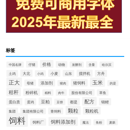
标签
价格
仔猪
动物
含量
中国名牌
发酵剂
哈尔滨
大北
小麦
搅拌机
土鸡
山东
方舟
小鸡
正大
玉米
添加剂
猪饲料
母猪
猪肉
的是
秸秆
粉碎机
股份有限公司
精料
肉牛
草鱼
配方
豆粕
蛋白质
都是
锦鲤
蛋鸡
豆饼
颗粒
颗粒机
集团
青饲料
集团有限公司
饲料
饲料添加剂
饲料厂
麦麸
魔法
鱼粉