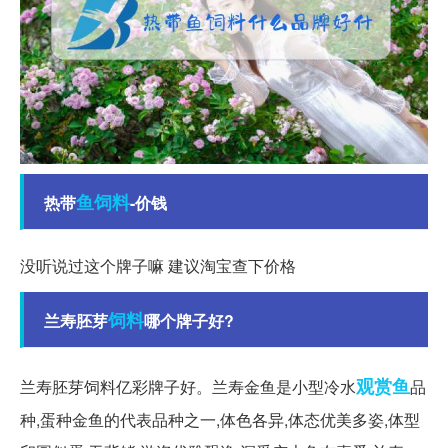
鱼饲料
热带
-价钱
没听说过这个牌子嘛 建议淘宝查下价格
饲料
兰寿胚芽
哪个牌子好?
观赏鱼
兰寿胚芽饲料亿彩牌子好。兰寿金鱼是小型冷水
品
种,蛋种金鱼的代表品种之一,体色各异,体态优美多姿,体型