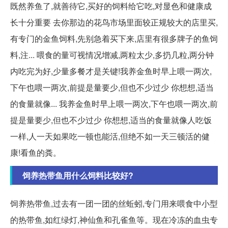
既然养鱼了,就善待它,买好的饲料给它吃,对显色和健康成
长十分重要 去你那边的花鸟市场里面较正规较大的店里买,
有专门的金鱼饲料,先别急着买下来,店里有很多牌子的鱼饲
料,注... 喂食的量可视情况增减,两粒太少,多扔几粒,两分钟
内吃完为好,少量多餐才是关键!我养金鱼时早上喂一两次,
下午也喂一两次,前提是量要少,但也不少过少 你想想,适当
的食量就像... 我养金鱼时早上喂一两次,下午也喂一两次,前
提是量要少,但也不少过少 你想想,适当的食量就像人吃饭
一样,人一天如果吃一顿也能活,但绝不如一天三顿活的健
康!看鱼的粪。
饲养热带鱼用什么饲料比较好?
饲养热带鱼,过去有一团一团的丝蚯蚓,专门用来喂食中小型
的热带鱼,如红绿灯,神仙鱼和孔雀鱼等。现在冷冻的血虫专