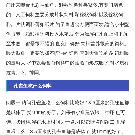
门用来喂食七彩神仙鱼。颗粒饲料种类繁多,有专门增色
的... 人工饲料主要分成片状饲料,颗粒状饲料以及锭状饲
料。片状饲料薄如纸片,为了鱼进食方便而研发,适合小中型
鱼喂养。颗粒状饲料投入水箱后,分为漂浮在水面上和下沉
至水底... 都是很不错的,鱼友口碑好,饲料营养很高的饲料。
喂大型鱼一定要选择不喷油的饲料,否则大鱼吃的多,饲料喂
的量就大,水中就会含有饲料中的油脂而形成肥水,对水质有
危害。 3、德国。
孔雀鱼吃什么饲料
问题一:请问孔雀鱼吃什么饲料比较好? 3-5厘米的孔雀鱼都
是成体了,就1mm的好了。如果有小鱼建议喂丰年虾 也可
选片状饲料,浮在水上时间久一点,可以都吃点问题二:孔雀
鱼喂什么... 3-5厘米的孔雀鱼都是成体了,就1mm的好了。