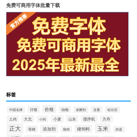
免费可商用字体批量下载
标签
价格
仔猪
动物
含量
中国名牌
发酵剂
哈尔滨
大北
小麦
搅拌机
土鸡
山东
方舟
小鸡
正大
玉米
添加剂
猪饲料
母猪
猪肉
的是