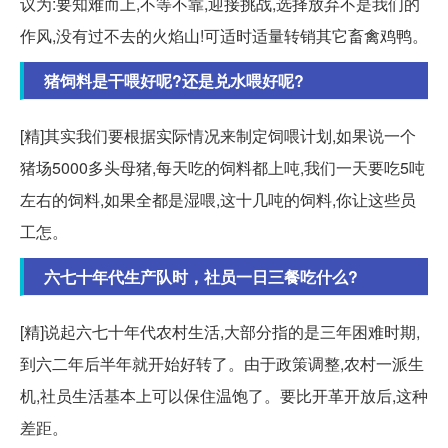
议为:要知难而上,不等不靠,迎接挑战,选择放弃不是我们的
作风,没有过不去的火焰山!可适时适量转销其它畜禽鸡鸭。
猪饲料是干喂好呢?还是兑水喂好呢?
[精]其实我们要根据实际情况来制定饲喂计划,如果说一个
猪场5000多头母猪,每天吃的饲料都上吨,我们一天要吃5吨
左右的饲料,如果全都是湿喂,这十几吨的饲料,你让这些员
工怎。
六七十年代生产队时，社员一日三餐吃什么?
[精]说起六七十年代农村生活,大部分指的是三年困难时期,
到六二年后半年就开始好转了。由于政策调整,农村一派生
机,社员生活基本上可以保住温饱了。要比开革开放后,这种
差距。