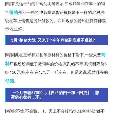
[精]有货运平台的经营商明确表示,卸载销售和在车上的销
价格
售
是不一样的,也就是说货运价格是不一样的,也就是
说在车上销售是另外付款的。四川观察的特约法律律师表
示:在生鲜。
3月“抢猪大战”又来了?今年养猪到底赚不赚钱?
饲
[精]因此在玉米和豆粕等原材料的价格下滑下,一些大型
料
厂也纷纷调低了猪饲料的价格,其跌幅不等,其饲料降价5
0~150元/吨左右,在1.75元一斤左右。但是来说,虽然现在的
仔猪
。
上个月被骗57000元【自己的四千加上网贷】，想
死的心都有，现。
[精]答:不贪,不会骗。 1、天上不会掉馅饼,任何“好处”都不