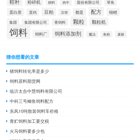
秸秆
粉碎机
股份有限公司
精料
肉牛
草鱼
配方
豆粕
蛋白质
都是
锦鲤
蛋鸡
豆饼
颗粒
颗粒机
集团
青饲料
集团有限公司
饲料
饲料添加剂
饲料厂
麦麸
魔法
鱼粉
猜你想看的文章
猪饲料转化率是多少
饲料原料期货网
临沂太合中慧饲料有限公司
中科三号鲫鱼饲料配方
东风10吨散装饲料车价格
青贮饲料加工要交税
火马饲料要多少包