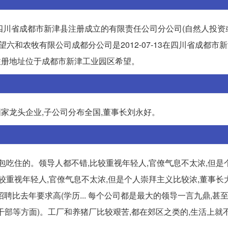
3在四川省成都市新津县注册成立的有限责任公司分公司(自然人投
希望六和农牧有限公司成都分公司是2012-07-13在四川省成都市
注册地址位于成都市新津工业园区希望。
国家龙头企业,子公司分布全国,董事长刘永好。
包吃住的。领导人都不错,比较重视年轻人,官僚气息不太浓,但是
,比较重视年轻人,官僚气息不太浓,但是个人崇拜主义比较浓,董事
比去年要求高(学历... 每个公司都是最大的领导一言九鼎,甚
等方面)。工厂和养猪厂比较艰苦,都在郊区之类的,生活上就不需.