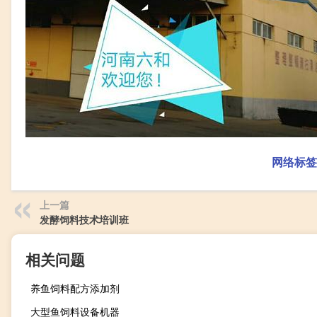
网络标签
上一篇
发酵饲料技术培训班
相关问题
养鱼饲料配方添加剂
大型鱼饲料设备机器