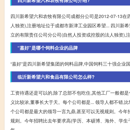
四川新希望六和农牧有限公司介绍?
四川新希望六和农牧有限公司成都分公司是2012-07-1
人独资),注册地址位于成都市新津工业园区希望... 四川新
立的有限责任公司分公司(自然人投资或控股的法人独资),
“嘉好”是哪个饲料企业的品牌
“嘉好”是四川新希望集团的饲料品牌,中国饲料三十强企业
临沂新希望六和食品有限公司怎么样?
工资待遇还是可以的,除了总部不包吃住,其他工厂一般都是
义比较浓,董事长大于天。每个公司都是... 领导人都不错
个公司都是最大的领导一言九鼎,甚至可以无视规则。今年招聘
规则。今年招聘比去年要求高(学历、本硕博、海外、学生干部
年。