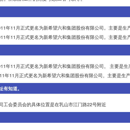
2011年11月正式更名为新希望六和集团股份有限公司。主要是生
2011年11月正式更名为新希望六和集团股份有限公司。主要是生
2011年11月正式更名为新希望六和集团股份有限公司。 主要是
011年11月正式更名为新希望六和集团股份有限公司。主要是生
址有知道。
司工会委员会的具体位置是在乳山市江门路22号附近