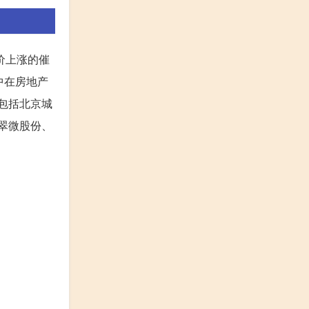
价上涨的催
中在房地产
司包括北京城
翠微股份、