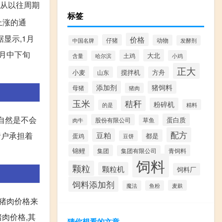
 从以往周期
标签
上涨的通
显示,1月
价格
仔猪
动物
中国名牌
发酵剂
1月中下旬
大北
土鸡
含量
小鸡
哈尔滨
正大
小麦
搅拌机
山东
方舟
添加剂
猪饲料
母猪
猪肉
玉米
秸秆
粉碎机
精料
的是
,自然是不会
蛋白质
股份有限公司
肉牛
草鱼
配方
猪户承担着
豆粕
都是
蛋鸡
豆饼
锦鲤
集团
青饲料
集团有限公司
饲料
颗粒
颗粒机
饲料厂
饲料添加剂
麦麸
魔法
鱼粉
和猪肉价格来
猪肉价格,其
猜你想看的文章