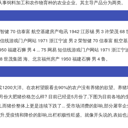
从事饲料加工和农作物育种的农业企业。其主导产品分为两类。
荣智健 70 信泰富 航空基建房产电讯 1942 江苏锡 男 3 许荣茂 68
网易 短信线游戏门户网站 1971 浙江宁波 男 2 荣智健 70 信泰富 航
0 福建石狮 男 4 ... 75 网易 短信线游戏门户网站 1971 浙江宁波
68 世茂集团 海、北京福州房产 1950 福建石狮 男 4 鲁。
1200大洋。在农村望眼看去90%的农户没有养猪的欲望。养
六月份大肥猪价格怎么样? 目前已经是5月份了,下图为目前各地的
而猪价整体上更是连续下跌了... 受市场消费的影响,部分屠宰
升,受疫情和降价的影响,出栏积极性旺盛。就像开头说的,表姑也是看