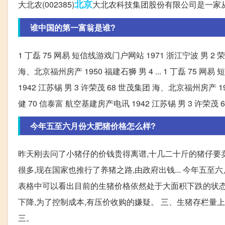
北京
大北农(002385)
大北农科技集团股份有限公司是一家
谁中国的第一富翁是谁?
1 丁磊 75 网易 短信线游戏门户网站 1971 浙江宁波 男 2 
海、北京福州房产 1950 福建石狮 男 4 ... 1 丁磊 75 
1942 江苏锡 男 3 许荣茂 68 世茂集团 海、北京福州房产 195
健 70 信泰富 航空基建房产电讯 1942 江苏锡 男 3 许荣茂 
今年五至六月份大肥猪价格怎么样?
昨天刚去问了小猪仔的价钱贵得离谱,十几二十斤的猪仔要卖
很多,现在国家也推行了养猪之路,由政府出钱... 今年五至
表格中可以看出目前的生猪价格依然处于大面积下跌的状态,
下降,为了控制成本,有压价收购的嫌疑。 三、生猪存栏量上
三。