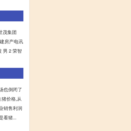
 世茂集团
空基建房产电讯
 男 2 荣智
猪场也倒闭了
生猪价格,从
企业销售利润
猪...