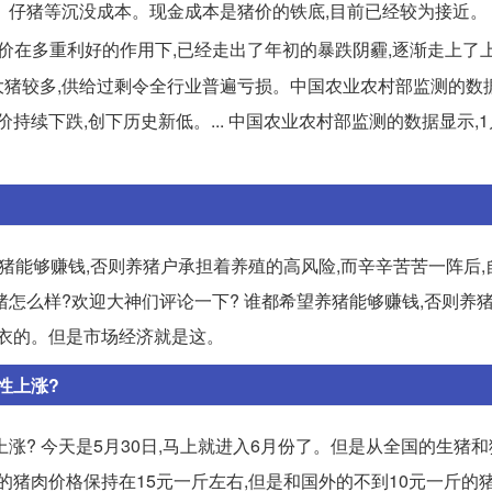
、仔猪等沉没成本。现金成本是猪价的铁底,目前已经较为接近。
目前猪价在多重利好的作用下,已经走出了年初的暴跌阴霾,逐渐走上了
压大猪较多,供给过剩令全行业普遍亏损。中国农业农村部监测的数据
持续下跌,创下历史新低。... 中国农业农村部监测的数据显示,
养猪能够赚钱,否则养猪户承担着养殖的高风险,而辛辛苦苦一阵后
年养猪怎么样?欢迎大神们评论一下? 谁都希望养猪能够赚钱,否则养
嫁衣的。但是市场经济就是这。
性上涨?
涨? 今天是5月30日,马上就进入6月份了。但是从全国的生猪
国的猪肉价格保持在15元一斤左右,但是和国外的不到10元一斤的