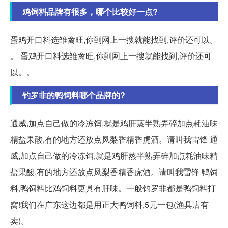
鸡饲料品牌有很多，哪个比较好一点?
蛋鸡开口料选雏禽旺,你到网上一搜就能找到,评价还可以。
。 蛋鸡开口料选雏禽旺,你到网上一搜就能找到,评价还可
以。。
钓罗非的鸭饲料哪个品牌的?
通威,加点自己做的冷冻饵,就是鸡肝蒸半熟弄碎加点耗油味
精盐果酸,有的地方还放点凤梨香精香虎酒。请叫我雷锋 通
威,加点自己做的冷冻饵,就是鸡肝蒸半熟弄碎加点耗油味精
盐果酸,有的地方还放点凤梨香精香虎酒。请叫我雷锋 鸭饲
料,鸭饲料比鸡饲料更具有肝味。一般钓罗非都是鸭饲料打
窝!我们在广东这边都是用正大鸭饲料,5元一包(渔具店有
卖)。