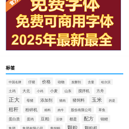
标签
价格
仔猪
动物
含量
中国名牌
发酵剂
哈尔滨
大北
小麦
搅拌机
土鸡
山东
方舟
小鸡
正大
玉米
添加剂
猪饲料
母猪
猪肉
的是
秸秆
粉碎机
股份有限公司
精料
肉牛
草鱼
配方
豆粕
蛋白质
都是
锦鲤
蛋鸡
豆饼
颗粒
颗粒机
集团
青饲料
集团有限公司