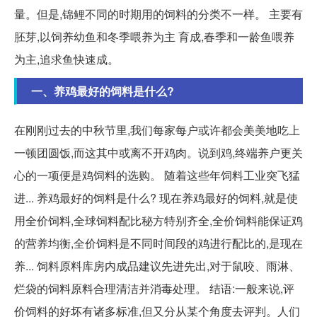
量。但是,锦鲤不同的时期用的饲料的分类不一样。 主要有
胚芽,以饲养幼鱼和冬季喂养为主 育成,春季和一龄鱼喂养
为主,追求鱼快速成。
一、养鸡最好的饲料是什么?
在刚刚过去的中秋节里,我们每家每户或许都会美美地吃上
一顿团圆饭,而这其中或离不开鸡肉。说到鸡,终端养户更关
心的一项便是鸡饲料的选购。 随着这些年饲料工业突飞猛
进... 养鸡最好的饲料是什么? 现在养鸡最好的饲料,就是使
用全价饲料,全球饲料配比秘方特别齐全,全价饲料能保证鸡
的营养均衡,全价饲料是不同时间段的鸡进行配比的,是现在
养... 饲料原料库房内成品建议先进先出,对于鼠咬、雨淋、
烂袋的饲料原料合理清洁并消毒处理。 结语:一般来说,评
价饲料的好坏有诸多标准,但又分从某个角度去评判。人们