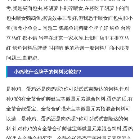
考,就是买面包虫,将胡萝卜剁碎喂食,在将吃了胡萝卜的面
包虫喂食鹦鹉鱼,据说效果非常好,但我恐于喂食面包虫和小
鱼(喂食小鱼会... 问题二:鹦鹉鱼饲料哪个牌子好 鳄鱼 台湾
立马红 都不错 当年在北京一家水族上班时 店里主推立马
红 鳄鱼饲料品牌硬 叫得响 他的承诺一般饲料厂商不敢接
问题三:血鹦鹉。
小鸡吃什么牌子的饲料比较好?
是种鸡、蛋鸡还是肉鸡呢?你可以试试吉隆达的饲料,针对
种鸡的有全螯合矿孵健宝等微量元素混合饲料,蛋鸡的话,有
全螯合靓蛋宝、全螯合矿强壳宝等微量元素预混合饲料可
以选... 是种鸡、蛋鸡还是肉鸡呢?你可以试试吉隆达的饲
料,针对种鸡的有全螯合矿孵健宝等微量元素混合饲料,蛋鸡
的话,有全螯合靓蛋宝、全螯合矿强壳宝等微量元素预混合