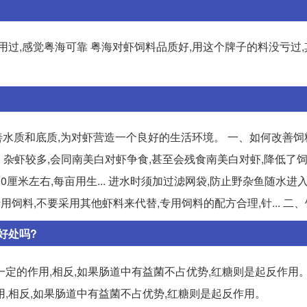
用过,感觉粤海可靠 粤海对虾饲料品质好,用这个牌子的料没亏过
水质和底质,为对虾营造一个良好的生活环境。 一、如何改善饲
鱼、杂虾较多,会同南美白对虾争食,甚至会残食南美白对虾,降低了饲
厘米左右,每亩用生... 进水时须加过滤网袋,防止野杂鱼随水进
饲料,不要采用其他虾料来代替,专用饲料的配方合理,针... 二
好处吗?
定的作用,相反,如果肠道中有益菌不占优势,红糖则是起反作用。
,相反,如果肠道中有益菌不占优势,红糖则是起反作用。