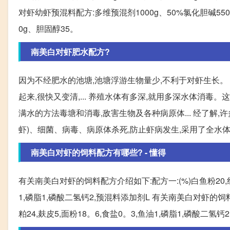
对虾幼虾预混料配方:多维预混剂1000g、50%氯化胆碱5500
0g、胆固醇35。
南美白对虾肥水配方?
因为不经肥水的池塘,池塘浮游生物量少,不利于对虾生长。
起来,很快又变清,... 养殖水体有多深,就用多深水体消毒
满水的方法毒塘和消毒,敌害生物及各种病原体... 经了解,
虾)、细菌、病毒、病原体杀死,防止虾病发生,采用了全水体
南美白对虾的饲料配方有哪些? - 懂得
有关南美白对虾的饲料配方介绍如下:配方一:(%)白鱼粉20,红鱼
1,磷脂1,磷酸二氢钙2,预混料添加剂L 有关南美白对虾的饲料配
粕24,麸皮5,面粉18。6,食盐0。3,鱼油1,磷脂1,磷酸二氢钙