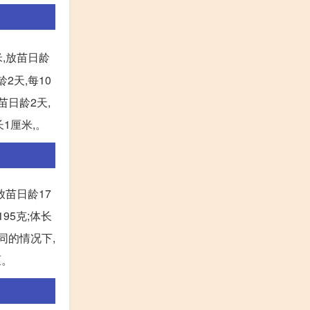
米,放苗日龄
2天,每10
苗日龄2天,
长1厘米,。
,放苗日龄17
95克;体长
不同的情况下,
厘。