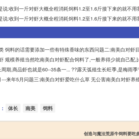
就是说:收到一斤对虾大概全程消耗饲料1.2至1.6斤接下来的就不
就是说:收到一斤对虾大概全程消耗饲料1.2至1.6斤接下来的就不
类 饲料的话需要添加一些有特殊香味的东西问题二:南美白对虾
对虾 规模养殖当然吃南美白对虾配合饲料了,一般养得少就自己配,
周期,商品虾也就是60--35条一... ??露天弧殖生长旺季,是梅雨
0月---来年5月问题三:南美白对虾爱吃什么草 无公害南美白对虾养
：
体长
南美
饲料
创造与魔法荒原牛饲料要吃