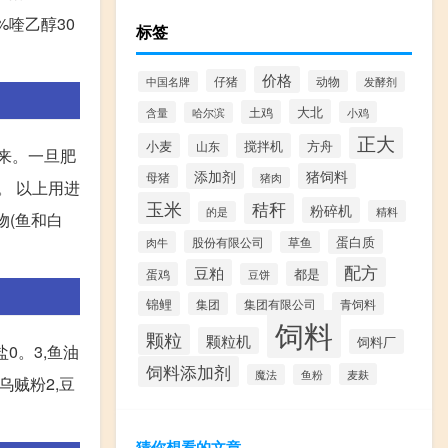
%喹乙醇30
标签
价格
仔猪
动物
中国名牌
发酵剂
大北
土鸡
含量
小鸡
哈尔滨
正大
小麦
搅拌机
山东
方舟
起来。一旦肥
添加剂
猪饲料
母猪
猪肉
。 以上用进
玉米
秸秆
粉碎机
精料
的是
物(鱼和白
蛋白质
股份有限公司
肉牛
草鱼
配方
豆粕
都是
蛋鸡
豆饼
锦鲤
集团
青饲料
集团有限公司
饲料
颗粒
颗粒机
饲料厂
盐0。3,鱼油
饲料添加剂
麦麸
魔法
鱼粉
乌贼粉2,豆
猜你想看的文章