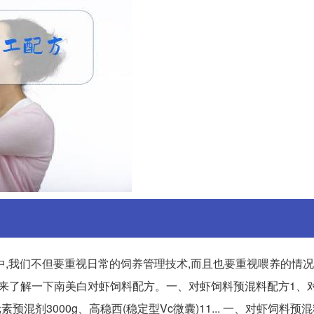
,我们不但要重视日常的饲养管理技术,而且也要重视喂养的情况,
一起来了解一下南美白对虾饲料配方。一、对虾饲料预混料配方1、
素预混剂3000g、高稳西(稳定型Vc微囊)11... 一、对虾饲料预