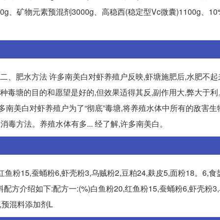
g、矿物元素预混剂3000g、高稳西(稳定型Vc微囊)1100g、10
 二、肥水方法 许多南美白对虾养殖户反映,虾塘施肥后,水肥不
。这种毒塘的目的和愿望是好的,但效果适得其反,副作用大,弊大于利
许多南美白对虾养殖户为了“彻底”毒塘,将养殖水体中所有的敌害生
消毒方法。养殖水体有多... 经了解,许多南美白。
粉15,蚕蛹粉6,虾壳粉3,乌贼粉2,豆粕24,麸皮5,面粉18。6,食
方介绍如下:配方一:(%)白鱼粉20,红鱼粉15,蚕蛹粉6,虾壳粉3,
2,预混料添加剂L