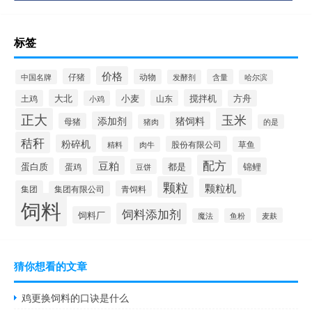
标签
价格
仔猪
动物
含量
中国名牌
发酵剂
哈尔滨
大北
小麦
搅拌机
土鸡
山东
方舟
小鸡
正大
玉米
添加剂
猪饲料
母猪
猪肉
的是
秸秆
粉碎机
股份有限公司
精料
肉牛
草鱼
配方
豆粕
蛋白质
都是
锦鲤
蛋鸡
豆饼
颗粒
颗粒机
集团
青饲料
集团有限公司
饲料
饲料添加剂
饲料厂
麦麸
魔法
鱼粉
猜你想看的文章
鸡更换饲料的口诀是什么