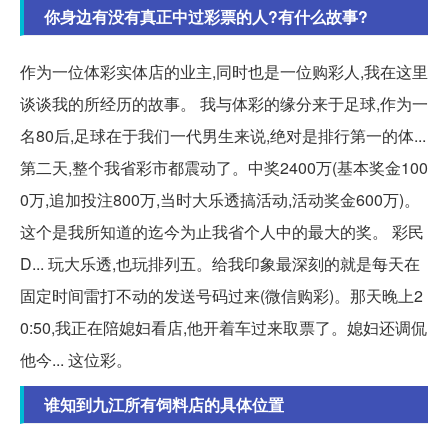
你身边有没有真正中过彩票的人?有什么故事?
作为一位体彩实体店的业主,同时也是一位购彩人,我在这里
谈谈我的所经历的故事。 我与体彩的缘分来于足球,作为一
名80后,足球在于我们一代男生来说,绝对是排行第一的体...
第二天,整个我省彩市都震动了。中奖2400万(基本奖金100
0万,追加投注800万,当时大乐透搞活动,活动奖金600万)。
这个是我所知道的迄今为止我省个人中的最大的奖。 彩民
D... 玩大乐透,也玩排列五。给我印象最深刻的就是每天在
固定时间雷打不动的发送号码过来(微信购彩)。那天晚上2
0:50,我正在陪媳妇看店,他开着车过来取票了。媳妇还调侃
他今... 这位彩。
谁知到九江所有饲料店的具体位置