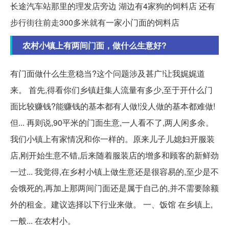
长途汽车站那里的理发店旁边 湖边有4家狗的饲料店 还有
步行街往前走300多米就有一家小门面的饲料店
农村小镇上有两间门面，做什么生意好?
有门面做什么生意稳当?这个问题涉及甚广!让我娓娓道
来。 首先,得看你们乡镇赶集人流量有多少,至于开什么门
面比较赚钱?能赚钱的基本都有人做!没人做的基本都难做!
但... 再则说,90平米的门面生意,一人看不了,两人闲多余。
我们小镇上有家情况和你一样的。原来儿子儿媳妇开服装
店,刚开始生意不错,后来随着服装店的增多和顾客的新鲜劲
一过... 我觉得,在乡村小镇上做生意还是很容易的,至少是不
会饿死的,再加上那两间门面还是属于自己的,并不需要除额
外的租金。建议选择以下行业来做。 一、饭馆 在乡镇上,
一般... 在农村小。