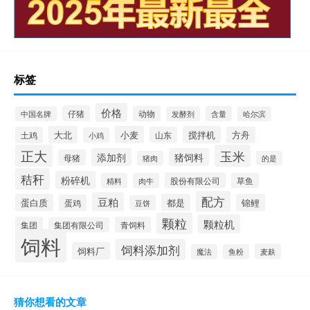
标签
价格
仔猪
动物
含量
中国名牌
发酵剂
哈尔滨
大北
小麦
搅拌机
土鸡
山东
方舟
小鸡
正大
玉米
添加剂
猪饲料
母猪
猪肉
的是
秸秆
粉碎机
股份有限公司
精料
肉牛
草鱼
配方
豆粕
蛋白质
都是
锦鲤
蛋鸡
豆饼
颗粒
颗粒机
集团
青饲料
集团有限公司
饲料
饲料添加剂
饲料厂
麦麸
魔法
鱼粉
猜你想看的文章