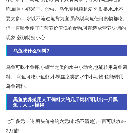
吃,而且小虾米干、沙虫、乌龟专用粮超爱吃 勤换水,水不
要太多(... 水以不淹过龟背为宜 虽然说乌龟任何食物都吃,
但一直喂食便宜而营养价值低的食物,可能造成营养失调的
现象,必须特别小心
乌鱼吃什么饲料?
乌鱼可吃小鱼虾,小螺丝之类的水中小动物,也能转用鸟鱼饲
料。 乌鱼可吃小鱼虾,小螺丝之类的水中小动物,也能转用
鸟鱼饲料。
黑鱼的养殖用人工饲料大约几斤饲料可以出一斤黑
鱼，人... - 懂得
七千多元一吨,塘头价格约六元(市场不清楚),一亩可以放2~
3万苗!