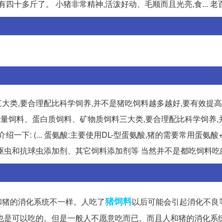
四十多斤了。 小猪非常精神,活泼好动、毛顺而且光亮,食... 老
类,要合理配比科学饲养,并不是猪吃饲料越多越好,要有效提高
要有能量饲料、蛋白质饲料、矿物质饲料三大类,要合理配比科学饲养
: (... 蛋氨酸:主要使用DL-型蛋氨酸,猪的需要常用蛋氨酸+
驱虫和抗球虫添加剂、其它饲料添加剂等 当然并不是都吃饲料吃
猪饲料
和猪的消化系统不一样。人吃了
以后可能会引起消化不良
实人也是可以吃的。但是一般人不愿意吃而已。而且人和猪的消化系