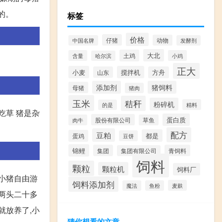
的。
标签
价格
仔猪
动物
中国名牌
发酵剂
大北
土鸡
含量
小鸡
哈尔滨
正大
小麦
搅拌机
山东
方舟
添加剂
猪饲料
母猪
猪肉
玉米
秸秆
粉碎机
精料
的是
吃草 猪是杂
蛋白质
股份有限公司
肉牛
草鱼
配方
豆粕
都是
蛋鸡
豆饼
锦鲤
集团
青饲料
集团有限公司
饲料
颗粒
颗粒机
饲料厂
,小猪自由游
饲料添加剂
麦麸
魔法
鱼粉
买两头二十多
就放养了,小
猜你想看的文章