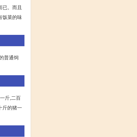
而已。而且
有饭菜的味
色的普通饲
一斤,二百
八十斤的猪一