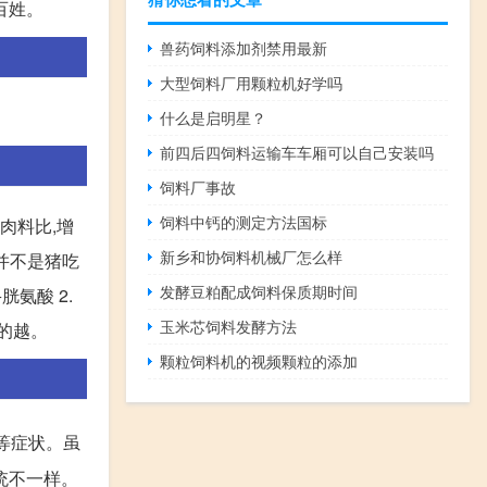
百姓。
兽药饲料添加剂禁用最新
大型饲料厂用颗粒机好学吗
什么是启明星？
前四后四饲料运输车车厢可以自己安装吗
饲料厂事故
饲料中钙的测定方法国标
肉料比,增
新乡和协饲料机械厂怎么样
,并不是猪吃
发酵豆粕配成饲料保质期时间
胱氨酸 2.
玉米芯饲料发酵方法
的越。
颗粒饲料机的视频颗粒的添加
等症状。虽
统不一样。