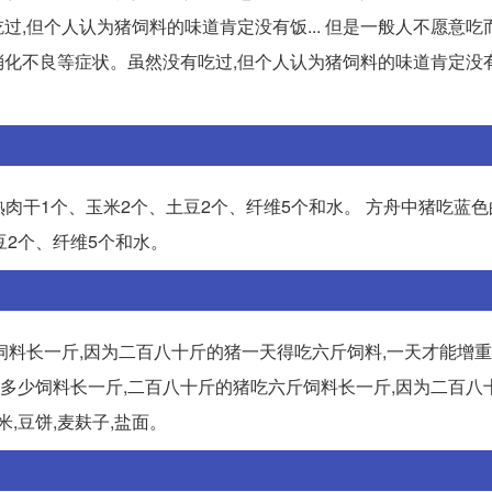
,但个人认为猪饲料的味道肯定没有饭... 但是一般人不愿意吃
化不良等症状。虽然没有吃过,但个人认为猪饲料的味道肯定没
熟肉干1个、玉米2个、土豆2个、纤维5个和水。 方舟中猪吃蓝
豆2个、纤维5个和水。
料长一斤,因为二百八十斤的猪一天得吃六斤饲料,一天才能增重
的猪吃多少饲料长一斤,二百八十斤的猪吃六斤饲料长一斤,因为二百
,豆饼,麦麸子,盐面。