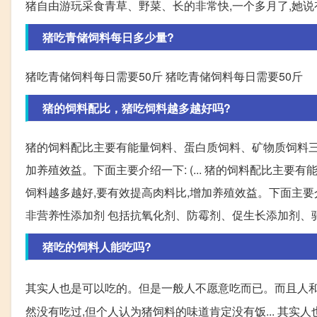
猪自由游玩采食青草、野菜、长的非常快,一个多月了,她说有
猪吃青储饲料每日多少量?
猪吃青储饲料每日需要50斤 猪吃青储饲料每日需要50斤
猪的饲料配比，猪吃饲料越多越好吗?
猪的饲料配比主要有能量饲料、蛋白质饲料、矿物质饲料三大
加养殖效益。下面主要介绍一下: (... 猪的饲料配比主
饲料越多越好,要有效提高肉料比,增加养殖效益。下面主要介绍一下
非营养性添加剂 包括抗氧化剂、防霉剂、促生长添加剂、
猪吃的饲料人能吃吗?
其实人也是可以吃的。但是一般人不愿意吃而已。而且人
然没有吃过,但个人认为猪饲料的味道肯定没有饭... 其