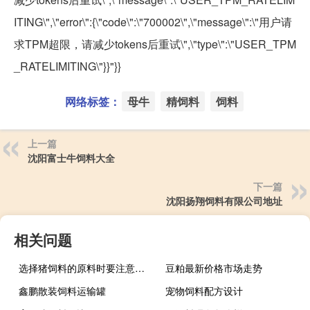
ITING\",\"error\":{\"code\":\"700002\",\"message\":\"用户请
求TPM超限，请减少tokens后重试\",\"type\":\"USER_TPM
_RATELIMITING\"}}"}}
网络标签：
母牛
精饲料
饲料
上一篇
沈阳富士牛饲料大全
下一篇
沈阳扬翔饲料有限公司地址
相关问题
选择猪饲料的原料时要注意哪些问题?
豆粕最新价格市场走势
鑫鹏散装饲料运输罐
宠物饲料配方设计