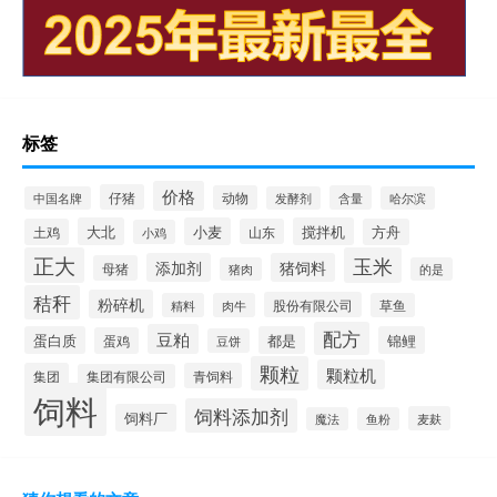
标签
价格
仔猪
动物
含量
中国名牌
发酵剂
哈尔滨
大北
小麦
搅拌机
土鸡
山东
方舟
小鸡
正大
玉米
添加剂
猪饲料
母猪
猪肉
的是
秸秆
粉碎机
股份有限公司
精料
肉牛
草鱼
配方
豆粕
蛋白质
都是
锦鲤
蛋鸡
豆饼
颗粒
颗粒机
集团
青饲料
集团有限公司
饲料
饲料添加剂
饲料厂
麦麸
魔法
鱼粉