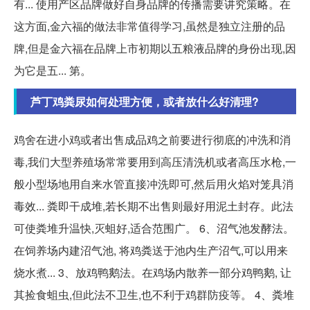
有... 使用产区品牌做好自身品牌的传播需要讲究策略。在
这方面,金六福的做法非常值得学习,虽然是独立注册的品
牌,但是金六福在品牌上市初期以五粮液品牌的身份出现,因
为它是五... 第。
芦丁鸡粪尿如何处理方便，或者放什么好清理?
鸡舍在进小鸡或者出售成品鸡之前要进行彻底的冲洗和消
毒,我们大型养殖场常常要用到高压清洗机或者高压水枪,一
般小型场地用自来水管直接冲洗即可,然后用火焰对笼具消
毒效... 粪即干成堆,若长期不出售则最好用泥土封存。此法
可使粪堆升温快,灭蛆好,适合范围广。 6、沼气池发酵法。
在饲养场内建沼气池, 将鸡粪送于池内生产沼气,可以用来
烧水煮... 3、放鸡鸭鹅法。在鸡场内散养一部分鸡鸭鹅, 让
其捡食蛆虫,但此法不卫生,也不利于鸡群防疫等。 4、粪堆