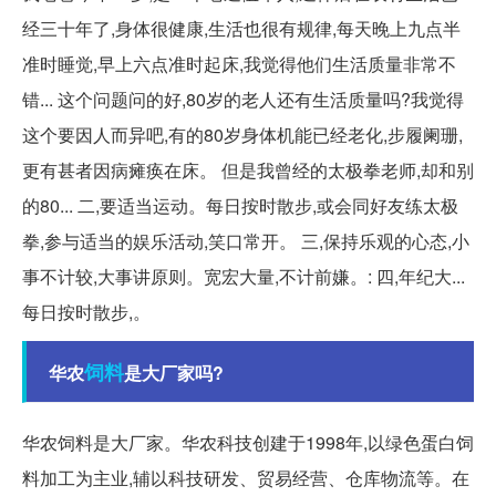
经三十年了,身体很健康,生活也很有规律,每天晚上九点半
准时睡觉,早上六点准时起床,我觉得他们生活质量非常不
错... 这个问题问的好,80岁的老人还有生活质量吗?我觉得
这个要因人而异吧,有的80岁身体机能已经老化,步履阑珊,
更有甚者因病瘫痪在床。 但是我曾经的太极拳老师,却和别
的80... 二,要适当运动。每日按时散步,或会同好友练太极
拳,参与适当的娱乐活动,笑口常开。 三,保持乐观的心态,小
事不计较,大事讲原则。宽宏大量,不计前嫌。: 四,年纪大...
每日按时散步,。
饲料
华农
是大厂家吗?
华农饲料是大厂家。华农科技创建于1998年,以绿色蛋白饲
料加工为主业,辅以科技研发、贸易经营、仓库物流等。在