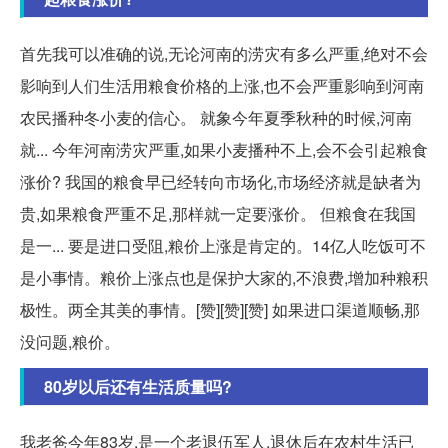
首先我可以准确的说,无论河南的涝灾有多么严重,绝对不会
影响到人们生活用粮食价格的上涨,也不会严重影响到河南
农民播种冬小麦的信心。 就象今年夏季秋种的时候,河南
就... 今年河南涝灾严重,如果小麦播种不上,会不会引起粮食
涨价? 我国的粮食早已经转向市场化,市场经济就是缺者为
贵,如果粮食严重不足,那样就一定要涨价。 但粮食在我国
是一... 要是进口受阻,粮价上涨是肯定的。14亿人吃饭可不
是小事情。粮价上涨点也是保护大家的,不浪费,增加种粮积
极性。两全其美的事情。[赞][赞][赞] 如果进口渠道顺畅,那
没问题,粮价。
80岁以后还有生活质量吗?
我老爸今年83岁,是一个老退伍军人,退休后在农村生活已