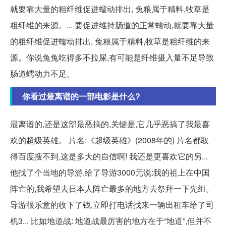
就要靠大量的粗纤维促进蠕动排出, 兔粮属于精料,牧草是
粗纤维的来源。... 要促进维持肠道的正常蠕动,就要靠大量
的粗纤维促进蠕动排出, 兔粮属于精料,牧草是粗纤维的来
源。你说兔兔吃得多不拉屎,有可能是纤维摄入量不足导致
肠道蠕动力不足。
你看过最离谱的一部电影是什么?
最离谱的,还是这部最恶搞的,关键是,它几乎恶搞了我最喜
欢的超级英雄。 片名:《超级英雄》(2008年的) 片名都取
得百度搜不到,这是多大的自信啊! 我还是更喜欢它的另...
他找了个当地的导游,给了导游3000元说:我的祖上在中国
阵亡的,我希望去日本人阵亡最多的地方去祭拜一下先组。
导游很乐意的收下了钱,立即打电话找来一辆出租车给了司
机3... 比如地道战: 地道战最厉害的地方在于“地道”,但并不