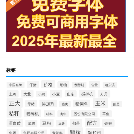
标签
价格
仔猪
动物
含量
中国名牌
发酵剂
哈尔滨
大北
小麦
搅拌机
土鸡
山东
方舟
小鸡
正大
玉米
添加剂
猪饲料
母猪
猪肉
的是
秸秆
粉碎机
股份有限公司
精料
肉牛
草鱼
配方
豆粕
蛋白质
都是
锦鲤
蛋鸡
豆饼
颗粒
颗粒机
集团
青饲料
集团有限公司