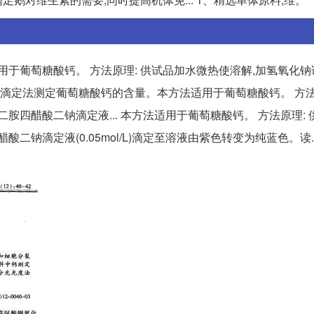
用于葡萄糖酸钙。 方法原理: 供试品加水微热使溶解,加氢氧化
采用滴定法测定葡萄糖酸钙的含量。本方法适用于葡萄糖酸钙。 方法
胺四醋酸二钠滴定液... 本方法适用于葡萄糖酸钙。 方法原理:
钠滴定液(0.05mol/L)滴定至溶液由紫色转变为纯蓝色。读..