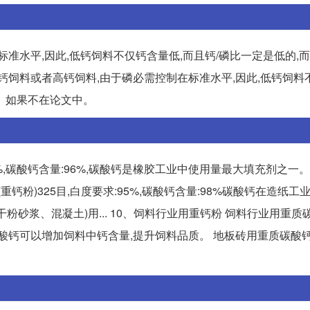
准水平,因此,低钙饲料不仅钙含量低,而且钙/磷比一定是低的,而
的低钙饲料或者高钙饲料,由于磷必需控制在标准水平,因此,低钙饲
的。如果不在论文中。
3%,碳酸钙含量:96%,碳酸钙是橡胶工业中使用量最大填充剂之一
重钙粉)325目,白度要求:95%,碳酸钙含量:98%碳酸钙在造纸工
粉砂浆、混凝土)用... 10、饲料行业用重钙粉 饲料行业用重质
杂质。碳酸钙可以增加饲料中钙含量,提升饲料品质。 地板砖用重质碳酸钙