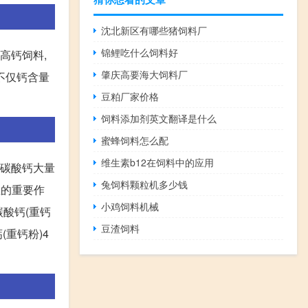
沈北新区有哪些猪饲料厂
锦鲤吃什么饲料好
高钙饲料,
肇庆高要海大饲料厂
料不仅钙含量
豆粕厂家价格
饲料添加剂英文翻译是什么
蜜蜂饲料怎么配
维生素b12在饲料中的应用
。碳酸钙大量
兔饲料颗粒机多少钱
业的重要作
小鸡饲料机械
碳酸钙(重钙
豆渣饲料
(重钙粉)4