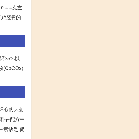
-4.4克左
于鸡胫骨的
钙35%以
CaCO3)
较细心的人会
饲料在配方中
生素缺乏,促