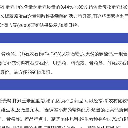
壳中的含量为蛋壳质量的0.44%-1.88%.钙含量每枚蛋壳约3.0
胫骨生长板胶原蛋白含量和酸性磷酸酶的活力均升高,而这些因素有利
满吉等(2000)研究结果显示,随着日粮。
。(1)石灰石粉(CaCO3)又称石粉,为天然的碳酸钙,一般含
物质补充饲料有石灰石粉、贝壳粉、蛋壳粉、骨粉等。(1)石灰石粉(
的最廉价、最方便的矿物质饲。
壳粉,拌到玉米面里,就吃了,因为不是药品,可以经常喂,农村比
,钙,维生素,及微量元素。 要调整小鹅的精料配方,适当的提高钙质
、骨粉等... 产品特点 1、精选单体原料,维生素种类全面,预防维
足鹅对维生素的需要,同时提高机体免... 1、精选单体原料,维。