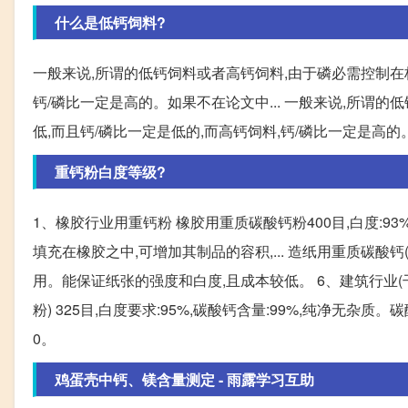
什么是低钙饲料?
一般来说,所谓的低钙饲料或者高钙饲料,由于磷必需控制在标
钙/磷比一定是高的。如果不在论文中... 一般来说,所谓
低,而且钙/磷比一定是低的,而高钙饲料,钙/磷比一定是高
重钙粉白度等级?
1、橡胶行业用重钙粉 橡胶用重质碳酸钙粉400目,白度:9
填充在橡胶之中,可增加其制品的容积,... 造纸用重质碳酸钙(
用。能保证纸张的强度和白度,且成本较低。 6、建筑行业(干
粉) 325目,白度要求:95%,碳酸钙含量:99%,纯净无
0。
鸡蛋壳中钙、镁含量测定 - 雨露学习互助