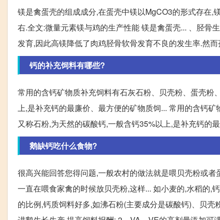
镁是禽蛋壳的组成成分,在蛋壳中镁以MgCO3的形式存在,镁在蛋
右.全文:微量元素镁与鸡的生产性能 镁是禽蛋壳... 、
发育,因此高镁降低了肉鸡胫骨软骨发育不良的发生率.然而孙
钙的补充饲料有哪些?
常用的含钙矿物质补充饲料有石灰石粉、贝壳粉、蛋壳粉、骨粉等
上,是补充钙的最廉价、最方便的矿物质饲... 常用的含钙矿
又称石粉,为天然的碳酸钙,一般含钙35%以上,是补充钙
鹅缺钙吃什么食物?
很高兴能回答您得问题,一般农村的做法就是喂贝壳粉或者蛋
一直在喂食家禽的时候放贝壳粉,这样... 如小麦的,水稻的
的比例,钙质饲料好多,如沸石粉(主要成分是碳酸钙)、贝壳粉
进鹅生长生产,提高饲料报酬; 2、VA、VE的高剂量添加可满