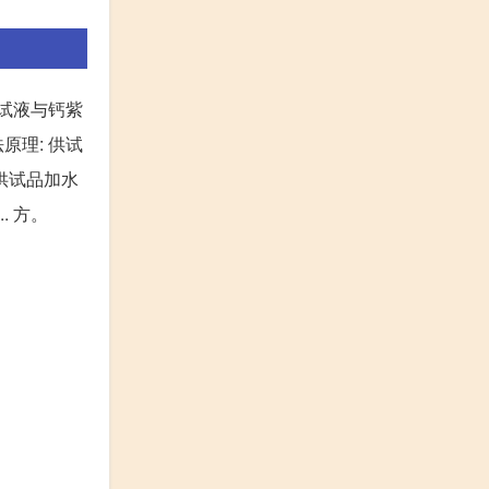
钠试液与钙紫
原理: 供试
 供试品加水
. 方。