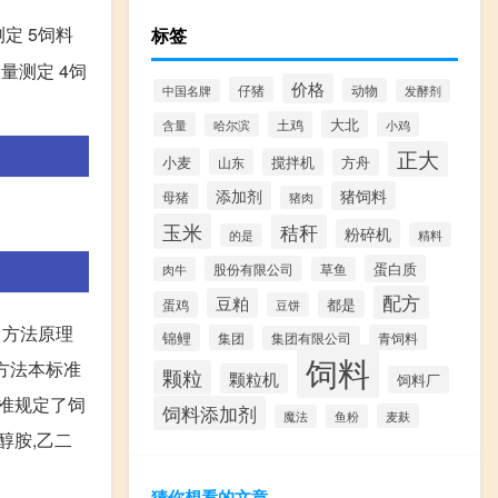
定 5饲料
标签
量测定 4饲
价格
仔猪
动物
中国名牌
发酵剂
大北
土鸡
含量
小鸡
哈尔滨
正大
小麦
搅拌机
山东
方舟
添加剂
猪饲料
母猪
猪肉
玉米
秸秆
粉碎机
精料
的是
蛋白质
股份有限公司
肉牛
草鱼
配方
豆粕
都是
蛋鸡
豆饼
 方法原理
锦鲤
集团
青饲料
集团有限公司
饲料
定方法本标准
颗粒
颗粒机
饲料厂
标准规定了饲
饲料添加剂
麦麸
魔法
鱼粉
醇胺,乙二
猜你想看的文章