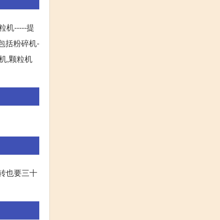
-----提
包括粉碎机-
粒机,颗粒机
周转也要三十