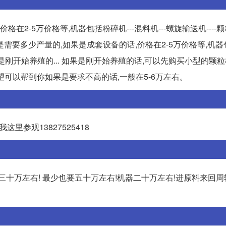
-5万价格等,机器包括粉碎机---混料机---螺旋输送机----颗粒机
是需要多少产量的,如果是成套设备的话,价格在2-5万价格等,机器
。如果是刚开始养殖的... 如果是刚开始养殖的话,可以先购买小型的颗
,希望可以帮到你如果是要求不高的话,一般在5-6万左右。
里参观13827525418
三十万左右! 最少也要五十万左右!机器二十万左右!进原料来回