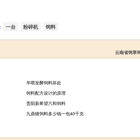
：
一台
粉碎机
饲料
云南省饲草
羊喂发酵饲料坏处
饲料配方设计的原理
贵阳新希望六和饲料
九鼎猪饲料多少钱一包40千克