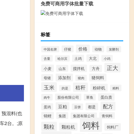
免费可商用字体批量下载
标签
价格
仔猪
动物
中国名牌
发酵剂
大北
土鸡
含量
小鸡
哈尔滨
正大
小麦
搅拌机
山东
方舟
添加剂
猪饲料
母猪
猪肉
玉米
秸秆
粉碎机
精料
的是
蛋白质
股份有限公司
肉牛
草鱼
配方
豆粕
都是
蛋鸡
豆饼
、预混料(也
锦鲤
集团
青饲料
集团有限公司
饲料
车2台。;原
颗粒
颗粒机
饲料厂