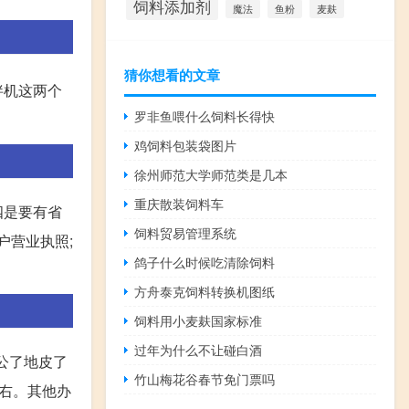
饲料添加剂
麦麸
魔法
鱼粉
猜你想看的文章
拌机这两个
罗非鱼喂什么饲料长得快
鸡饲料包装袋图片
徐州师范大学师范类是几本
重庆散装饲料车
四是要有省
饲料贸易管理系统
户营业执照;
鸽子什么时候吃清除饲料
方舟泰克饲料转换机图纸
饲料用小麦麸国家标准
过年为什么不让碰白酒
办公了地皮了
竹山梅花谷春节免门票吗
左右。其他办