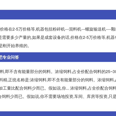
-5万价格等,机器包括粉碎机---混料机---螺旋输送机----颗粒机
是需要多少产量的,如果是成套设备的话,价格在2-5万价格等,机器
如果是刚开始养殖的。
财吧专业问答
料,即不含有能量部分的饲料。浓缩饲料,占全价配合饲料的25~30
的料精,正统名称是:浓缩饲料,即不含有能量部分的饲料。浓缩饲料
加工量比配合饲料少而已。假如说,你... 浓缩饲料,占全价配合饲料
合饲料少而已。假如说,你不需要场地投资,车间、库房等投资,只是