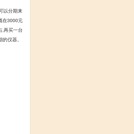
就可以分期来
在3000元
右,再买一台
前期的仪器。