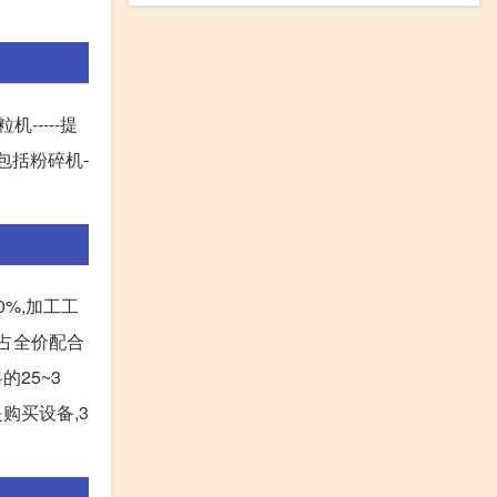
-----提
包括粉碎机-
%,加工工
,占全价配合
的25~3
购买设备,3