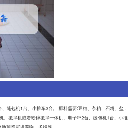
、缝包机1台、小推车2台。;原料需要:豆粕、杂粕、石粉、盐 
粉碎机、搅拌机或者粉碎搅拌一体机、电子秤2台、缝包机1台、小推
以及地顶孢霉培养物、多维等。