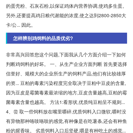
的蛋壳粉、石灰石粉,以保证鸡体内营养协调,使鸡多生蛋。
另外,还要提高鸡日粮代谢能的浓度,使之达到2800-2850大
卡/公... 因此。
怎样辨别鸡饲料的品质优劣?
非常高兴回答您这个问题,下面我从几个方面介绍一下如何
判断鸡饲料的好坏。 一、从生产企业方面判断 首先要选择
信誉好、规模大的企业所生产的饲料产品,他们有比较雄厚
的资... 豆粕的毒素污染程度完全取决于豆粕中豆皮的含量,
因为豆皮是霉菌毒素最浓缩的地方,豆皮含量越高,豆粕的霉
菌毒素含量也越高。 方法1:看形状,优质纯豆粕呈不规则...
4、尝 取一些饲料放在嘴里嚼碎,优质饲料入口微软,嚼时没
有异物那种咯吱咯吱的感觉,有种像是在吃薯条,还会有种鱼
粉的腥香味。 劣质饲料入口后坚硬,嚼是有种吃土的感觉...