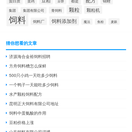
配方
豆粕
蛋白质
都是
锦鲤
蛋鸡
豆饼
颗粒
颗粒机
集团
青饲料
集团有限公司
饲料
饲料添加剂
饲料厂
麦麸
魔法
鱼粉
猜你想看的文章
济源海合金裕饲料招聘
方舟饲料槽怎么保鲜
500只小鸡一天吃多少饲料
一个鸭子一天能吃多少饲料
水产颗粒饲料配方
昆明正大饲料有限公司地址
饲料中蛋氨酸的作用
豆粕价格上涨
山东饲料有限公司淄博