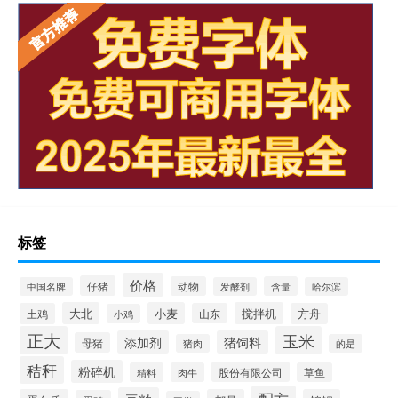
标签
价格
仔猪
动物
含量
中国名牌
发酵剂
哈尔滨
大北
小麦
搅拌机
土鸡
山东
方舟
小鸡
正大
玉米
添加剂
猪饲料
母猪
猪肉
的是
秸秆
粉碎机
股份有限公司
精料
肉牛
草鱼