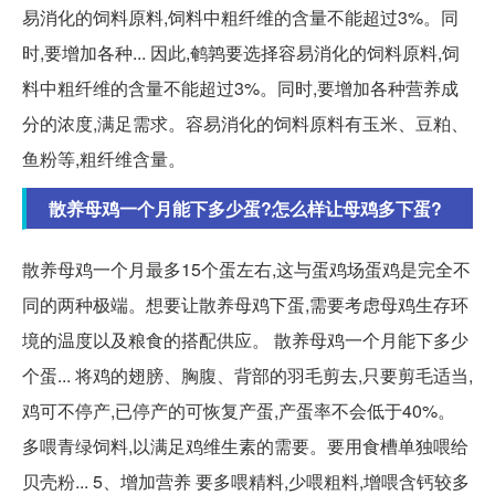
易消化的饲料原料,饲料中粗纤维的含量不能超过3%。同
时,要增加各种... 因此,鹌鹑要选择容易消化的饲料原料,饲
料中粗纤维的含量不能超过3%。同时,要增加各种营养成
分的浓度,满足需求。容易消化的饲料原料有玉米、豆粕、
鱼粉等,粗纤维含量。
散养母鸡一个月能下多少蛋?怎么样让母鸡多下蛋?
散养母鸡一个月最多15个蛋左右,这与蛋鸡场蛋鸡是完全不
同的两种极端。想要让散养母鸡下蛋,需要考虑母鸡生存环
境的温度以及粮食的搭配供应。 散养母鸡一个月能下多少
个蛋... 将鸡的翅膀、胸腹、背部的羽毛剪去,只要剪毛适当,
鸡可不停产,已停产的可恢复产蛋,产蛋率不会低于40%。
多喂青绿饲料,以满足鸡维生素的需要。要用食槽单独喂给
贝壳粉... 5、增加营养 要多喂精料,少喂粗料,增喂含钙较多